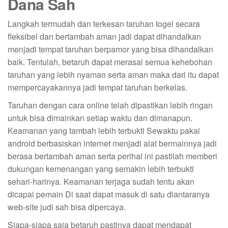
Dana Sah
Langkah termudah dan terkesan taruhan togel secara
fleksibel dan bertambah aman jadi dapat dihandalkan
menjadi tempat taruhan berpamor yang bisa dihandalkan
baik. Tentulah, betaruh dapat merasai semua kehebohan
taruhan yang lebih nyaman serta aman maka dari itu dapat
mempercayakannya jadi tempat taruhan berkelas.
Taruhan dengan cara online telah dipastikan lebih ringan
untuk bisa dimainkan setiap waktu dan dimanapun.
Keamanan yang tambah lebih terbukti Sewaktu pakai
android berbasiskan internet menjadi alat bermainnya jadi
berasa bertambah aman serta perihal ini pastilah memberi
dukungan kemenangan yang semakin lebih terbukti
sehari-harinya. Keamanan terjaga sudah tentu akan
dicapai pemain Di saat dapat masuk di satu diantaranya
web-site judi sah bisa dipercaya.
Siapa-siapa saja betaruh pastinya dapat mendapat