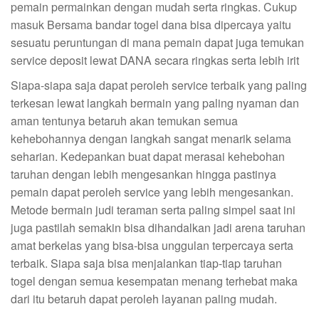
pemain permainkan dengan mudah serta ringkas. Cukup
masuk Bersama bandar togel dana bisa dipercaya yaitu
sesuatu peruntungan di mana pemain dapat juga temukan
service deposit lewat DANA secara ringkas serta lebih irit
Siapa-siapa saja dapat peroleh service terbaik yang paling
terkesan lewat langkah bermain yang paling nyaman dan
aman tentunya betaruh akan temukan semua
kehebohannya dengan langkah sangat menarik selama
seharian. Kedepankan buat dapat merasai kehebohan
taruhan dengan lebih mengesankan hingga pastinya
pemain dapat peroleh service yang lebih mengesankan.
Metode bermain judi teraman serta paling simpel saat ini
juga pastilah semakin bisa dihandalkan jadi arena taruhan
amat berkelas yang bisa-bisa unggulan terpercaya serta
terbaik. Siapa saja bisa menjalankan tiap-tiap taruhan
togel dengan semua kesempatan menang terhebat maka
dari itu betaruh dapat peroleh layanan paling mudah.