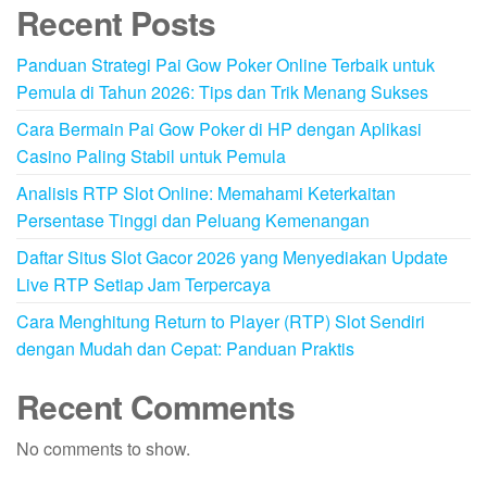
Recent Posts
Panduan Strategi Pai Gow Poker Online Terbaik untuk
Pemula di Tahun 2026: Tips dan Trik Menang Sukses
Cara Bermain Pai Gow Poker di HP dengan Aplikasi
Casino Paling Stabil untuk Pemula
Analisis RTP Slot Online: Memahami Keterkaitan
Persentase Tinggi dan Peluang Kemenangan
Daftar Situs Slot Gacor 2026 yang Menyediakan Update
Live RTP Setiap Jam Terpercaya
Cara Menghitung Return to Player (RTP) Slot Sendiri
dengan Mudah dan Cepat: Panduan Praktis
Recent Comments
No comments to show.