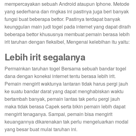
mempercayakan sebuah Android ataupun Iphone. Metode
yang sederhana dan ringkas ini pastinya juga beri banyak
fungsi buat beberapa bettor. Pastinya terdapat banyak
keunggulan main judi togel pada internet yang dapat diraih
beberapa bettor khususnya membuat pemain berasa lebih
irit taruhan dengan fleksibel, Mengenai kelebihan itu yaitu:
Lebih irit segalanya
Permainkan taruhan togel Bersama sebuah bandar togel
dana dengan koneksi internet tentu berasa lebih irit.
Pemain mengirit waktunya lantaran tidak harus pergi jauh
ke suatu bandar darat yang dapat menghabiskan waktu
bertambah banyak, pemain lantas tak perlu pergi jauh
maka tidak berasa Capek serta bikin pemain lebih dapat
mengirit tenaganya. Sampai, pemain bisa mengirit
keuangannya dikarenakan tak perlu mengeluarkan modal
yang besar buat mulai taruhan ini.