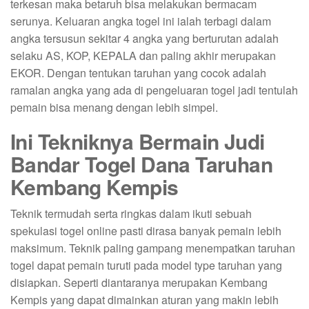
terkesan maka betaruh bisa melakukan bermacam
serunya. Keluaran angka togel ini ialah terbagi dalam
angka tersusun sekitar 4 angka yang berturutan adalah
selaku AS, KOP, KEPALA dan paling akhir merupakan
EKOR. Dengan tentukan taruhan yang cocok adalah
ramalan angka yang ada di pengeluaran togel jadi tentulah
pemain bisa menang dengan lebih simpel.
Ini Tekniknya Bermain Judi
Bandar Togel Dana Taruhan
Kembang Kempis
Teknik termudah serta ringkas dalam ikuti sebuah
spekulasi togel online pasti dirasa banyak pemain lebih
maksimum. Teknik paling gampang menempatkan taruhan
togel dapat pemain turuti pada model type taruhan yang
disiapkan. Seperti diantaranya merupakan Kembang
Kempis yang dapat dimainkan aturan yang makin lebih