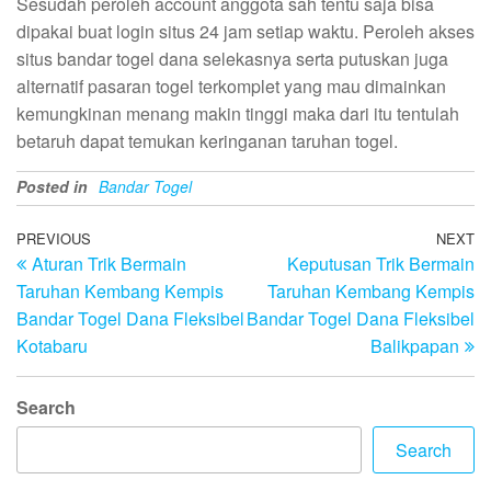
Sesudah peroleh account anggota sah tentu saja bisa
dipakai buat login situs 24 jam setiap waktu. Peroleh akses
situs bandar togel dana selekasnya serta putuskan juga
alternatif pasaran togel terkomplet yang mau dimainkan
kemungkinan menang makin tinggi maka dari itu tentulah
betaruh dapat temukan keringanan taruhan togel.
Posted in
Bandar Togel
Post
Previous
PREVIOUS
NEXT
N
Aturan Trik Bermain
Keputusan Trik Bermain
Post
Po
navigation
Taruhan Kembang Kempis
Taruhan Kembang Kempis
Bandar Togel Dana Fleksibel
Bandar Togel Dana Fleksibel
Kotabaru
Balikpapan
Search
Search