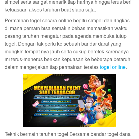
simpel serta sangat menarik tiap harinya hingga terus beri
keluasaan akses taruhan buat siapa saja.
Permainan togel secara online begitu simpel dan ringkas
di mana pemain bisa semakin bebas memastikan waktu
pasang taruhan mengatur pada agenda membuka tutup
togel. Dengan tak perlu ke sebuah bandar darat yang
mungkin tempat nya jauh serta cukup berefek karenanya
ini terus-menerus berikan kepuasan ke beberapa betaruh
dalam mengerjakan tiap permainan teratas
togel online
.
Teknik bermain taruhan togel Bersama bandar togel dana