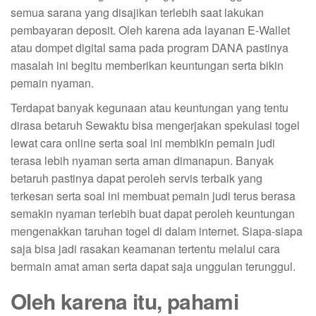
semua sarana yang disajikan terlebih saat lakukan
pembayaran deposit. Oleh karena ada layanan E-Wallet
atau dompet digital sama pada program DANA pastinya
masalah ini begitu memberikan keuntungan serta bikin
pemain nyaman.
Terdapat banyak kegunaan atau keuntungan yang tentu
dirasa betaruh Sewaktu bisa mengerjakan spekulasi togel
lewat cara online serta soal ini membikin pemain judi
terasa lebih nyaman serta aman dimanapun. Banyak
betaruh pastinya dapat peroleh servis terbaik yang
terkesan serta soal ini membuat pemain judi terus berasa
semakin nyaman terlebih buat dapat peroleh keuntungan
mengenakkan taruhan togel di dalam internet. Siapa-siapa
saja bisa jadi rasakan keamanan tertentu melalui cara
bermain amat aman serta dapat saja unggulan terunggul.
Oleh karena itu, pahami