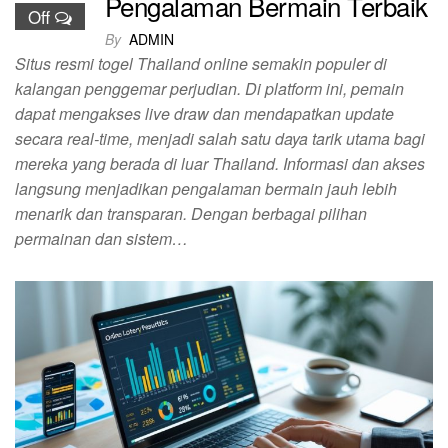
Pengalaman Bermain Terbaik
Off
By
ADMIN
Situs resmi togel Thailand online semakin populer di
kalangan penggemar perjudian. Di platform ini, pemain
dapat mengakses live draw dan mendapatkan update
secara real-time, menjadi salah satu daya tarik utama bagi
mereka yang berada di luar Thailand. Informasi dan akses
langsung menjadikan pengalaman bermain jauh lebih
menarik dan transparan. Dengan berbagai pilihan
permainan dan sistem…