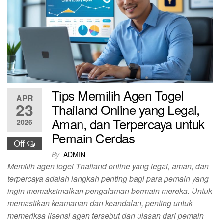
Tips Memilih Agen Togel
APR
23
Thailand Online yang Legal,
Aman, dan Terpercaya untuk
2026
Pemain Cerdas
Off
By
ADMIN
Memilih agen togel Thailand online yang legal, aman, dan
terpercaya adalah langkah penting bagi para pemain yang
ingin memaksimalkan pengalaman bermain mereka. Untuk
memastikan keamanan dan keandalan, penting untuk
memeriksa lisensi agen tersebut dan ulasan dari pemain