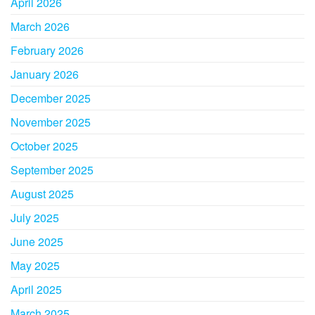
April 2026
March 2026
February 2026
January 2026
December 2025
November 2025
October 2025
September 2025
August 2025
July 2025
June 2025
May 2025
April 2025
March 2025