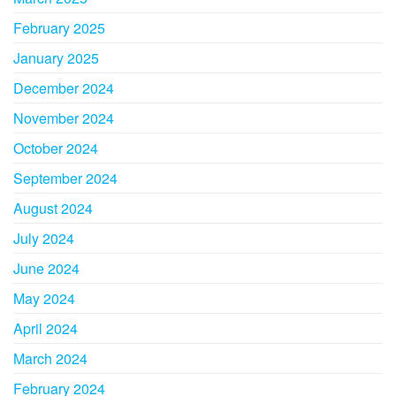
February 2025
January 2025
December 2024
November 2024
October 2024
September 2024
August 2024
July 2024
June 2024
May 2024
April 2024
March 2024
February 2024