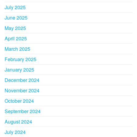
July 2025
June 2025
May 2025
April 2025
March 2025
February 2025
January 2025
December 2024
November 2024
October 2024
September 2024
August 2024
July 2024