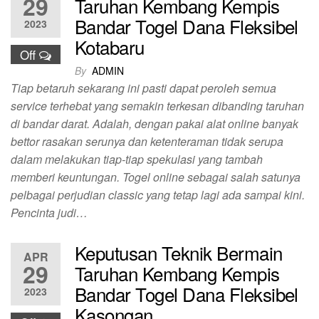
29
Taruhan Kembang Kempis
Bandar Togel Dana Fleksibel
2023
Kotabaru
Off
By
ADMIN
Tiap betaruh sekarang ini pasti dapat peroleh semua
service terhebat yang semakin terkesan dibanding taruhan
di bandar darat. Adalah, dengan pakai alat online banyak
bettor rasakan serunya dan ketenteraman tidak serupa
dalam melakukan tiap-tiap spekulasi yang tambah
memberi keuntungan. Togel online sebagai salah satunya
pelbagai perjudian classic yang tetap lagi ada sampai kini.
Pencinta judi…
Keputusan Teknik Bermain
APR
29
Taruhan Kembang Kempis
Bandar Togel Dana Fleksibel
2023
Kasongan