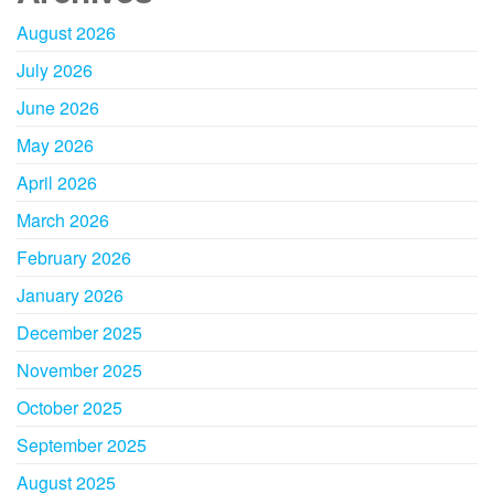
August 2026
July 2026
June 2026
May 2026
April 2026
March 2026
February 2026
January 2026
December 2025
November 2025
October 2025
September 2025
August 2025