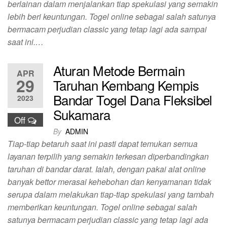
berlainan dalam menjalankan tiap spekulasi yang semakin
lebih beri keuntungan. Togel online sebagai salah satunya
bermacam perjudian classic yang tetap lagi ada sampai
saat ini.…
Aturan Metode Bermain
APR
29
Taruhan Kembang Kempis
Bandar Togel Dana Fleksibel
2023
Sukamara
Off
By
ADMIN
Tiap-tiap betaruh saat ini pasti dapat temukan semua
layanan terpilih yang semakin terkesan diperbandingkan
taruhan di bandar darat. Ialah, dengan pakai alat online
banyak bettor merasai kehebohan dan kenyamanan tidak
serupa dalam melakukan tiap-tiap spekulasi yang tambah
memberikan keuntungan. Togel online sebagai salah
satunya bermacam perjudian classic yang tetap lagi ada