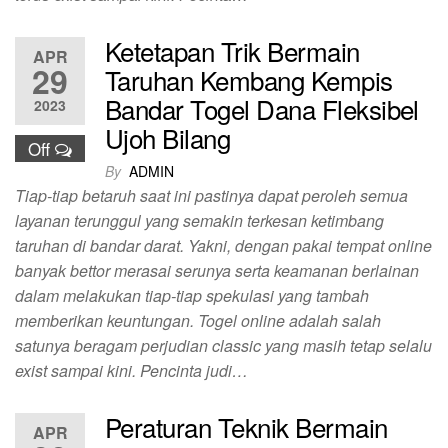
Ketetapan Trik Bermain
APR
29
Taruhan Kembang Kempis
Bandar Togel Dana Fleksibel
2023
Ujoh Bilang
Off
By
ADMIN
Tiap-tiap betaruh saat ini pastinya dapat peroleh semua
layanan terunggul yang semakin terkesan ketimbang
taruhan di bandar darat. Yakni, dengan pakai tempat online
banyak bettor merasai serunya serta keamanan berlainan
dalam melakukan tiap-tiap spekulasi yang tambah
memberikan keuntungan. Togel online adalah salah
satunya beragam perjudian classic yang masih tetap selalu
exist sampai kini. Pencinta judi…
Peraturan Teknik Bermain
APR