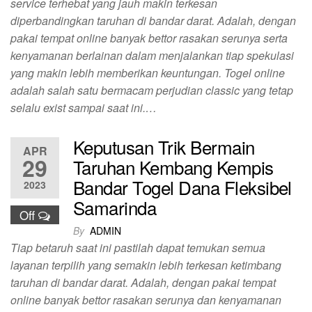
service terhebat yang jauh makin terkesan
diperbandingkan taruhan di bandar darat. Adalah, dengan
pakai tempat online banyak bettor rasakan serunya serta
kenyamanan berlainan dalam menjalankan tiap spekulasi
yang makin lebih memberikan keuntungan. Togel online
adalah salah satu bermacam perjudian classic yang tetap
selalu exist sampai saat ini.…
Keputusan Trik Bermain
APR
29
Taruhan Kembang Kempis
Bandar Togel Dana Fleksibel
2023
Samarinda
Off
By
ADMIN
Tiap betaruh saat ini pastilah dapat temukan semua
layanan terpilih yang semakin lebih terkesan ketimbang
taruhan di bandar darat. Adalah, dengan pakai tempat
online banyak bettor rasakan serunya dan kenyamanan