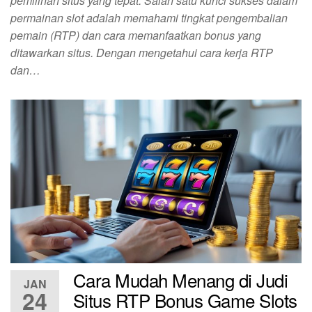
pemilihan situs yang tepat. Salah satu kunci sukses dalam
permainan slot adalah memahami tingkat pengembalian
pemain (RTP) dan cara memanfaatkan bonus yang
ditawarkan situs. Dengan mengetahui cara kerja RTP
dan…
Cara Mudah Menang di Judi
JAN
24
Situs RTP Bonus Game Slots