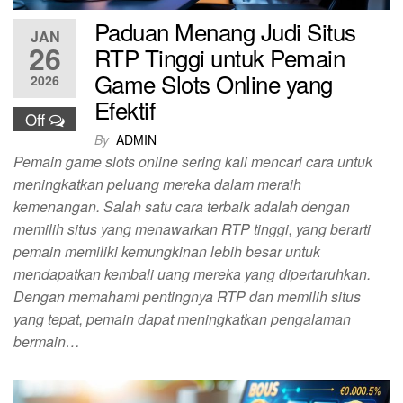
Paduan Menang Judi Situs
JAN
26
RTP Tinggi untuk Pemain
Game Slots Online yang
2026
Efektif
Off
By
ADMIN
Pemain game slots online sering kali mencari cara untuk
meningkatkan peluang mereka dalam meraih
kemenangan. Salah satu cara terbaik adalah dengan
memilih situs yang menawarkan RTP tinggi, yang berarti
pemain memiliki kemungkinan lebih besar untuk
mendapatkan kembali uang mereka yang dipertaruhkan.
Dengan memahami pentingnya RTP dan memilih situs
yang tepat, pemain dapat meningkatkan pengalaman
bermain…