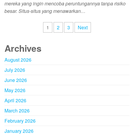
mereka yang ingin mencoba peruntungannya tanpa risiko
besar. Situs-situs yang menawarkan…
Posts
1
2
3
Next
pagination
Archives
August 2026
July 2026
June 2026
May 2026
April 2026
March 2026
February 2026
January 2026