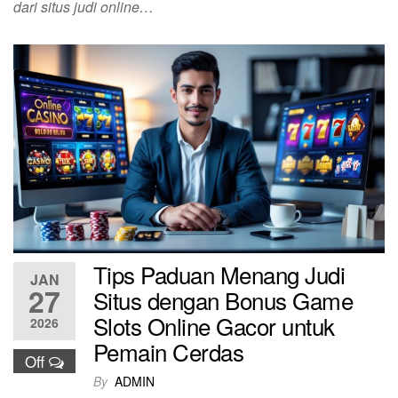
dari situs judi online…
Tips Paduan Menang Judi
JAN
27
Situs dengan Bonus Game
Slots Online Gacor untuk
2026
Pemain Cerdas
Off
By
ADMIN