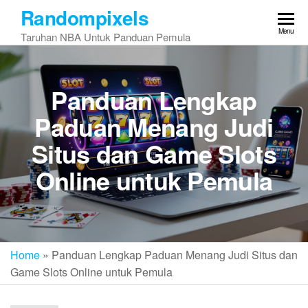
Skip
Randompixels
to
Menu
Taruhan NBA Untuk Panduan Pemula
the
content
Panduan Lengkap
Paduan Menang Judi
Situs dan Game Slots
Online untuk Pemula
Home
»
Panduan Lengkap Paduan Menang Judi Situs dan
Game Slots Online untuk Pemula