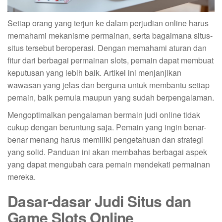
Setiap orang yang terjun ke dalam perjudian online harus
memahami mekanisme permainan, serta bagaimana situs-
situs tersebut beroperasi. Dengan memahami aturan dan
fitur dari berbagai permainan slots, pemain dapat membuat
keputusan yang lebih baik. Artikel ini menjanjikan
wawasan yang jelas dan berguna untuk membantu setiap
pemain, baik pemula maupun yang sudah berpengalaman.
Mengoptimalkan pengalaman bermain judi online tidak
cukup dengan beruntung saja. Pemain yang ingin benar-
benar menang harus memiliki pengetahuan dan strategi
yang solid. Panduan ini akan membahas berbagai aspek
yang dapat mengubah cara pemain mendekati permainan
mereka.
Dasar-dasar Judi Situs dan
Game Slots Online