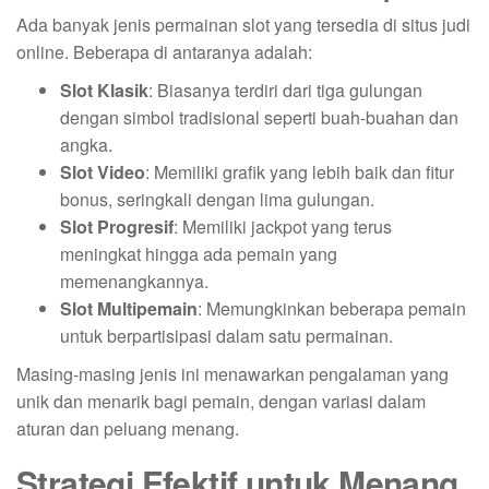
Ada banyak jenis permainan slot yang tersedia di situs judi
online. Beberapa di antaranya adalah:
Slot Klasik
: Biasanya terdiri dari tiga gulungan
dengan simbol tradisional seperti buah-buahan dan
angka.
Slot Video
: Memiliki grafik yang lebih baik dan fitur
bonus, seringkali dengan lima gulungan.
Slot Progresif
: Memiliki jackpot yang terus
meningkat hingga ada pemain yang
memenangkannya.
Slot Multipemain
: Memungkinkan beberapa pemain
untuk berpartisipasi dalam satu permainan.
Masing-masing jenis ini menawarkan pengalaman yang
unik dan menarik bagi pemain, dengan variasi dalam
aturan dan peluang menang.
Strategi Efektif untuk Menang