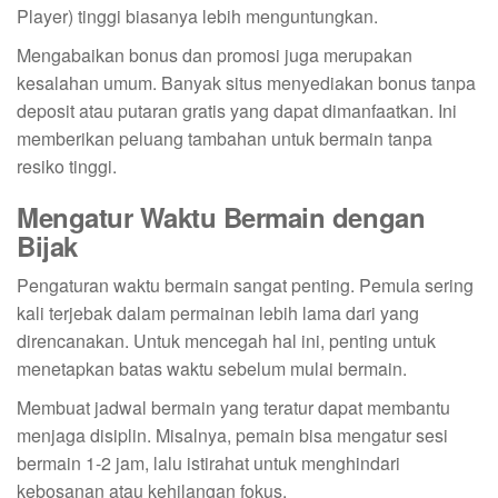
Player) tinggi biasanya lebih menguntungkan.
Mengabaikan bonus dan promosi juga merupakan
kesalahan umum. Banyak situs menyediakan bonus tanpa
deposit atau putaran gratis yang dapat dimanfaatkan. Ini
memberikan peluang tambahan untuk bermain tanpa
resiko tinggi.
Mengatur Waktu Bermain dengan
Bijak
Pengaturan waktu bermain sangat penting. Pemula sering
kali terjebak dalam permainan lebih lama dari yang
direncanakan. Untuk mencegah hal ini, penting untuk
menetapkan batas waktu sebelum mulai bermain.
Membuat jadwal bermain yang teratur dapat membantu
menjaga disiplin. Misalnya, pemain bisa mengatur sesi
bermain 1-2 jam, lalu istirahat untuk menghindari
kebosanan atau kehilangan fokus.