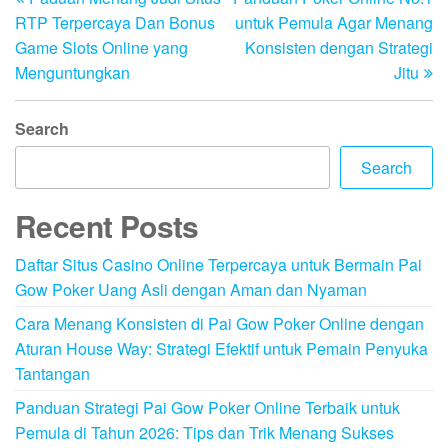
Post
Po
navigation
RTP Terpercaya Dan Bonus
untuk Pemula Agar Menang
Game Slots Online yang
Konsisten dengan Strategi
Menguntungkan
Jitu
Search
Search
Recent Posts
Daftar Situs Casino Online Terpercaya untuk Bermain Pai
Gow Poker Uang Asli dengan Aman dan Nyaman
Cara Menang Konsisten di Pai Gow Poker Online dengan
Aturan House Way: Strategi Efektif untuk Pemain Penyuka
Tantangan
Panduan Strategi Pai Gow Poker Online Terbaik untuk
Pemula di Tahun 2026: Tips dan Trik Menang Sukses