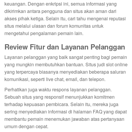
keuangan. Dengan enkripsi ini, semua informasi yang
dikirimkan antara pengguna dan situs akan aman dari
akses pihak ketiga. Selain itu, cari tahu mengenai reputasi
situs melalui ulasan dan forum komunitas untuk
mengetahui pengalaman pemain lain.
Review Fitur dan Layanan Pelanggan
Layanan pelanggan yang baik sangat penting bagi pemain
yang mungkin membutuhkan bantuan. Situs judi slot online
yang terpercaya biasanya menyediakan beberapa saluran
komunikasi, seperti live chat, email, dan telepon.
Perhatikan juga waktu respons layanan pelanggan.
Sebuah situs yang responsif menunjukkan komitmen
terhadap kepuasan pembicara. Selain itu, mereka juga
sering menyediakan informasi di halaman FAQ yang dapat
membantu pemain menemukan jawaban atas pertanyaan
umum dengan cepat.