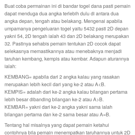
Buat coba permainan ini di bandar togel dana pasti pemain
dapat menduga dua angka terlebih dulu di antara dua
angka depan, tengah atau belakang. Mengenai apabila
umpamanya pengeluaran togel yaitu 5432 pasti 2D depan
yakni 54, 2D tengah ialah 43 dan 2D belakang merupakan
32. Pastinya sehabis pemain tentukan 2D cocok dapat
selekasnya memastikannya atau menebaknya menjadi
taruhan kembang, kempis atau kembar. Adapun aturannya
ialah:
KEMBANG= apabila dari 2 angka kalau yang rasakan
merupakan lebih kecil dari yang ke-2 atau A<B.
KEMPIS= adalah dari ke-2 angka kalau bilangan pertama
lebih besar dibanding bilangan ke-2 atau A>B.
KEMBAR= yakni dari ke-2 angka yakni sama ialah
bilangan pertama dan ke-2 sama besar atau A=B.
Tentang hal misalnya yang dapat pemain ketahui
contohnya bila pemain menempatkan taruhannya untuk 2D