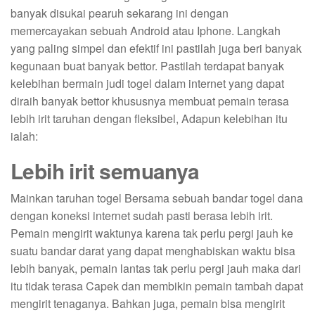
banyak disukai pearuh sekarang ini dengan
memercayakan sebuah Android atau Iphone. Langkah
yang paling simpel dan efektif ini pastilah juga beri banyak
kegunaan buat banyak bettor. Pastilah terdapat banyak
kelebihan bermain judi togel dalam internet yang dapat
diraih banyak bettor khususnya membuat pemain terasa
lebih irit taruhan dengan fleksibel, Adapun kelebihan itu
ialah:
Lebih irit semuanya
Mainkan taruhan togel Bersama sebuah bandar togel dana
dengan koneksi internet sudah pasti berasa lebih irit.
Pemain mengirit waktunya karena tak perlu pergi jauh ke
suatu bandar darat yang dapat menghabiskan waktu bisa
lebih banyak, pemain lantas tak perlu pergi jauh maka dari
itu tidak terasa Capek dan membikin pemain tambah dapat
mengirit tenaganya. Bahkan juga, pemain bisa mengirit