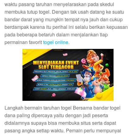
waktu pasang taruhan menyelaraskan pada skedul
membuka tutup togel. Dengan tak usah datang ke suatu
bandar darat yang mungkin tempat nya jauh dan cukup
berdampak karena itu perihal ini selalu berikan kepuasan
pada beberapa betaruh dalam menjalankan tiap
permainan favorit
togel online
.
Langkah bermain taruhan togel Bersama bandar togel
dana paling dipercaya yaitu dengan jadi peserta
didalamnya supaya bisa membuka situs serta dapat
pasang angka setiap waktu. Pemain perlu mempunyai