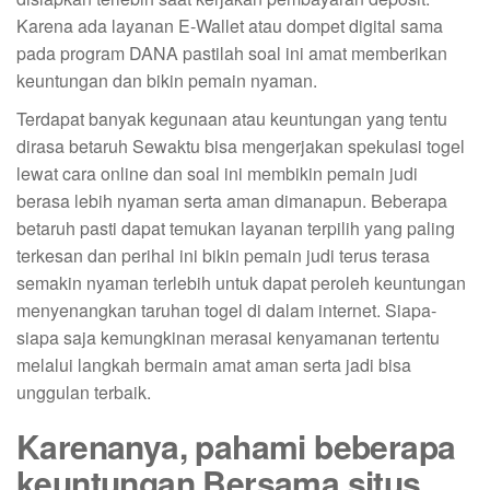
Karena ada layanan E-Wallet atau dompet digital sama
pada program DANA pastilah soal ini amat memberikan
keuntungan dan bikin pemain nyaman.
Terdapat banyak kegunaan atau keuntungan yang tentu
dirasa betaruh Sewaktu bisa mengerjakan spekulasi togel
lewat cara online dan soal ini membikin pemain judi
berasa lebih nyaman serta aman dimanapun. Beberapa
betaruh pasti dapat temukan layanan terpilih yang paling
terkesan dan perihal ini bikin pemain judi terus terasa
semakin nyaman terlebih untuk dapat peroleh keuntungan
menyenangkan taruhan togel di dalam internet. Siapa-
siapa saja kemungkinan merasai kenyamanan tertentu
melalui langkah bermain amat aman serta jadi bisa
unggulan terbaik.
Karenanya, pahami beberapa
keuntungan Bersama situs