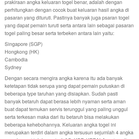
prakiraan angka keluaran togel benar, adalah dengan
perhitungkan dengan cocok buat keluaran hasil angka di
pasaran yang dituruti. Pastinya banyak juga psaran togel
yang dapat pemain turuti serta antara lain sebagai pasaran
togel paling besar serta terbeken antara lain yaitu:
Singapore (SGP)
Hongkong (HK)
Cambodia
Sydney
Dengan secara mengira angka karena itu ada banyak
ketetapan tidak serupa yang dapat pemain putuskan di
beberapa type taruhan yang disiapkan. Sudah pasti
banyak betaruh dapat berasa lebih nyaman serta aman
buat dapat temukan servis terunggul yang paling unggul
serta terkesan maka dari itu betaruh bisa melakukan
beberapa kehebohannya. Keluaran angka togel ini
merupakan terdiri dalam angka tersusun sejumlah 4 angka