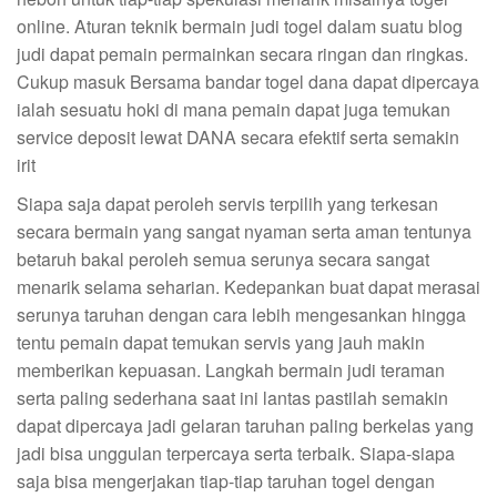
online. Aturan teknik bermain judi togel dalam suatu blog
judi dapat pemain permainkan secara ringan dan ringkas.
Cukup masuk Bersama bandar togel dana dapat dipercaya
ialah sesuatu hoki di mana pemain dapat juga temukan
service deposit lewat DANA secara efektif serta semakin
irit
Siapa saja dapat peroleh servis terpilih yang terkesan
secara bermain yang sangat nyaman serta aman tentunya
betaruh bakal peroleh semua serunya secara sangat
menarik selama seharian. Kedepankan buat dapat merasai
serunya taruhan dengan cara lebih mengesankan hingga
tentu pemain dapat temukan servis yang jauh makin
memberikan kepuasan. Langkah bermain judi teraman
serta paling sederhana saat ini lantas pastilah semakin
dapat dipercaya jadi gelaran taruhan paling berkelas yang
jadi bisa unggulan terpercaya serta terbaik. Siapa-siapa
saja bisa mengerjakan tiap-tiap taruhan togel dengan