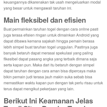
keuangannya dikarenakan tak usah mengeluarkan modal
yang besar untuk mengawali taruhan ini.
Main fleksibel dan efisien
Buat permainkan taruhan togel dengan cara online pasti
juga terasa efisien ringan untuk dimainkan Android yang
dapat dibawa kemana sajakah hingga pemain berasa
lebih simpel buat taruhan togel unggulan. Pastinya juga
banyak betaruh dapat merasai spekulasi yang paling
flkesibel dapat pasang angka yang terbaik dimana saja
serta kapan pun. Maka dari itu betaruh dengan simpel
dapat taruhan dengan cara aman bisa dipercaya maka
bikin pemain judi terasa jauh makin suka sebab bisa
memastikan waktu kapan pun dengan tak perlu risau untuk
terus dapat mengikut pekerjaan yang lain.
Berikut Ini Keamanan Jelas