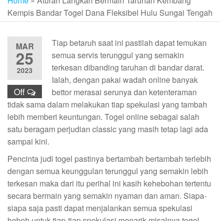
Home
»
Aturan Langkah Bermain Taruhan Kembang
Kempis Bandar Togel Dana Fleksibel Hulu Sungai Tengah
Tiap betaruh saat ini pastilah dapat temukan
MAR
25
semua servis terunggul yang semakin
terkesan dibanding taruhan di bandar darat.
2023
Ialah, dengan pakai wadah online banyak
Off
bettor merasai serunya dan ketenteraman
tidak sama dalam melakukan tiap spekulasi yang tambah
lebih memberi keuntungan. Togel online sebagai salah
satu beragam perjudian classic yang masih tetap lagi ada
sampai kini.
Pencinta judi togel pastinya bertambah bertambah terlebih
dengan semua keunggulan terunggul yang semakin lebih
terkesan maka dari itu perihal ini kasih kehebohan tertentu
secara bermain yang semakin nyaman dan aman. Siapa-
siapa saja pasti dapat menjalankan semua spekulasi
heboh untuk tiap-tiap spekulasi menarik misalnya togel