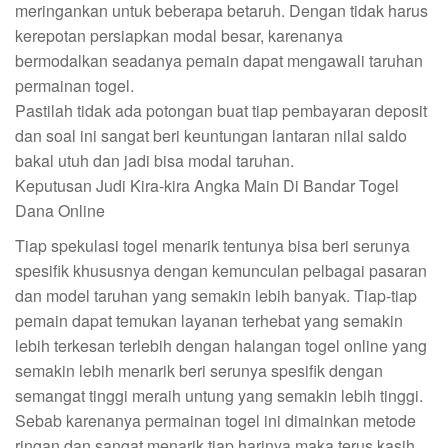
meringankan untuk beberapa betaruh. Dengan tidak harus
kerepotan persiapkan modal besar, karenanya
bermodalkan seadanya pemain dapat mengawali taruhan
permainan togel.
Pastilah tidak ada potongan buat tiap pembayaran deposit
dan soal ini sangat beri keuntungan lantaran nilai saldo
bakal utuh dan jadi bisa modal taruhan.
Keputusan Judi Kira-kira Angka Main Di Bandar Togel
Dana Online
Tiap spekulasi togel menarik tentunya bisa beri serunya
spesifik khususnya dengan kemunculan pelbagai pasaran
dan model taruhan yang semakin lebih banyak. Tiap-tiap
pemain dapat temukan layanan terhebat yang semakin
lebih terkesan terlebih dengan halangan togel online yang
semakin lebih menarik beri serunya spesifik dengan
semangat tinggi meraih untung yang semakin lebih tinggi.
Sebab karenanya permainan togel ini dimainkan metode
ringan dan sangat menarik tiap harinya maka terus kasih