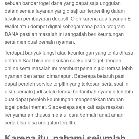
sebuah bandar togel dana yang dapat saja unggulan
dalam semua layanan yang disajikan terpenting dalam
lakukan pembayaran deposit. Oleh karena ada layanan E-
Wallet atau dompet digital sebagaimana pada program
DANA pastilah masalah ini sangatlah beri keuntungan
serta membuat pemain nyaman.
Terdapat banyak fungsi atau keuntungan yang tentu dirasa
betaruh Saat bisa melakukan spekulasi togel dengan
online serta masalah ini membuat pemain judi terasa lebih
nyaman dan aman dimanapun. Beberapa betaruh pasti
dapat peroleh service terpilih yang terkesan serta soal ini
bikin pemain judi selalu terasa bertambah nyaman terlebih
buat dapat peroleh keuntungan mengenakkan taruhan
togel pada internet. Siapa-siapa saja kali saja rasakan
kenyamanan khusus melalui cara bermain amat aman
serta bisa-bisa unggulan terpilih.
Karena itu, pahami sejumlah