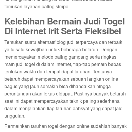
temukan layanan paling simpel.
Kelebihan Bermain Judi Togel
Di Internet Irit Serta Fleksibel
Tentukan suatu alternatif blog judi terpercaya dan terbaik
yaitu satu kewajiban untuk beberapa betaruh. Dengan
memercayakan metode paling gampang serta ringkas
main judi togel di dalam internet, tiap-tiap pemain bebas
tentukan waktu dan tempat dapat taruhan. Tentunya
betaruh dapat mempercayakan sebuah langkah online
bagus yang jauh semakin bisa dihandalkan hingga
peruntungan akan lekas didapat. Pastinya banyak betaruh
saat ini dapat mempercayakan teknik paling sederhana
dalam menjalankan tiap taruhan dahsyat yang dapat jaid
unggulan.
Permainkan taruhan togel dengan online sudahlah banyak