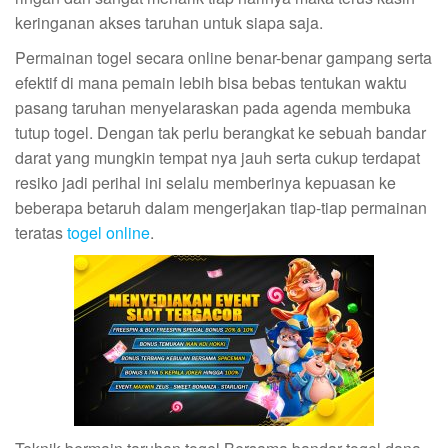
keringanan akses taruhan untuk siapa saja.
Permainan togel secara online benar-benar gampang serta
efektif di mana pemain lebih bisa bebas tentukan waktu
pasang taruhan menyelaraskan pada agenda membuka
tutup togel. Dengan tak perlu berangkat ke sebuah bandar
darat yang mungkin tempat nya jauh serta cukup terdapat
resiko jadi perihal ini selalu memberinya kepuasan ke
beberapa betaruh dalam mengerjakan tiap-tiap permainan
teratas
togel online
.