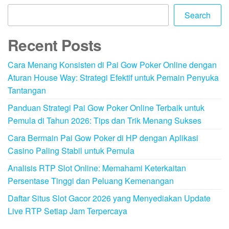
Search
Recent Posts
Cara Menang Konsisten di Pai Gow Poker Online dengan
Aturan House Way: Strategi Efektif untuk Pemain Penyuka
Tantangan
Panduan Strategi Pai Gow Poker Online Terbaik untuk
Pemula di Tahun 2026: Tips dan Trik Menang Sukses
Cara Bermain Pai Gow Poker di HP dengan Aplikasi
Casino Paling Stabil untuk Pemula
Analisis RTP Slot Online: Memahami Keterkaitan
Persentase Tinggi dan Peluang Kemenangan
Daftar Situs Slot Gacor 2026 yang Menyediakan Update
Live RTP Setiap Jam Terpercaya