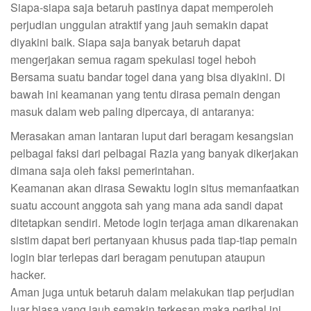
Siapa-siapa saja betaruh pastinya dapat memperoleh
perjudian unggulan atraktif yang jauh semakin dapat
diyakini baik. Siapa saja banyak betaruh dapat
mengerjakan semua ragam spekulasi togel heboh
Bersama suatu bandar togel dana yang bisa diyakini. Di
bawah ini keamanan yang tentu dirasa pemain dengan
masuk dalam web paling dipercaya, di antaranya:
Merasakan aman lantaran luput dari beragam kesangsian
pelbagai faksi dari pelbagai Razia yang banyak dikerjakan
dimana saja oleh faksi pemerintahan.
Keamanan akan dirasa Sewaktu login situs memanfaatkan
suatu account anggota sah yang mana ada sandi dapat
ditetapkan sendiri. Metode login terjaga aman dikarenakan
sistim dapat beri pertanyaan khusus pada tiap-tiap pemain
login biar terlepas dari beragam penutupan ataupun
hacker.
Aman juga untuk betaruh dalam melakukan tiap perjudian
luar biasa yang jauh semakin terkesan maka perihal ini