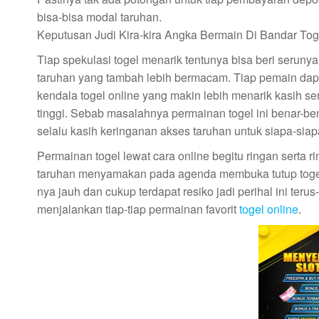
bisa-bisa modal taruhan.
Keputusan Judi Kira-kira Angka Bermain Di Bandar To
Tiap spekulasi togel menarik tentunya bisa beri serun
taruhan yang tambah lebih bermacam. Tiap pemain dap
kendala togel online yang makin lebih menarik kasih 
tinggi. Sebab masalahnya permainan togel ini benar-be
selalu kasih keringanan akses taruhan untuk siapa-siap
Permainan togel lewat cara online begitu ringan serta
taruhan menyamakan pada agenda membuka tutup togel.
nya jauh dan cukup terdapat resiko jadi perihal ini t
menjalankan tiap-tiap permainan favorit
togel online
.