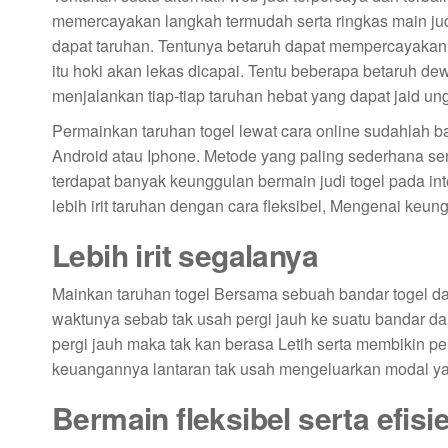
memercayakan langkah termudah serta ringkas main judi
dapat taruhan. Tentunya betaruh dapat mempercayakan 
itu hoki akan lekas dicapai. Tentu beberapa betaruh 
menjalankan tiap-tiap taruhan hebat yang dapat jaid un
Permainkan taruhan togel lewat cara online sudahlah
Android atau Iphone. Metode yang paling sederhana serta
terdapat banyak keunggulan bermain judi togel pada in
lebih irit taruhan dengan cara fleksibel, Mengenai keun
Lebih irit segalanya
Mainkan taruhan togel Bersama sebuah bandar togel dan
waktunya sebab tak usah pergi jauh ke suatu bandar dar
pergi jauh maka tak kan berasa Letih serta membikin p
keuangannya lantaran tak usah mengeluarkan modal yan
Bermain fleksibel serta efisi