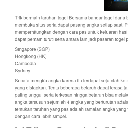
Trik bermain taruhan togel Bersama bandar togel dana 
membuka situs serta dapat pasang angka setiap saat. 
memperhitungkan dengan cara pas untuk keluaran hasil 
dapat pemain turuti serta antara lain jadi pasaran togel
Singapore (SGP)
Hongkong (HK)
Cambodia
Sydney
Secara mengira angka karena itu terdapat sejumlah ket
yang disiapkan. Tentu beberapa betaruh dapat terasa j
paling unggul serta terkesan hingga betaruh bisa melak
angka tersusun sejumlah 4 angka yang berturutan ada
tentukan taruhan yang pas adalah ramalan angka yang 
dengan cara lebih simpel.