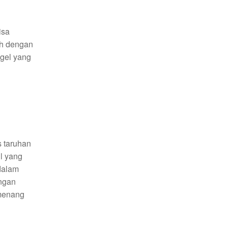
isa
ah dengan
ogel yang
s taruhan
l yang
 dalam
engan
 menang