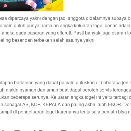
bisa dipercaya yakni dengan jadi anggota didalamnya supaya b
Pemain butuh punyai ramalan angka keluaran togel benar, adal
angka pada pasaran yang dituruti. Pasti banyak juga psaran t
 paling besar dan terbeken salah satunya yakni:
etapan berlainan yang dapat pemain putuskan di beberapa jeni
auh makin nyaman dan aman buat dapat peroleh servis terunggu
ukan beberapa serunya. Keluaran angka togel ini yaitu terbagi
lah sebagai AS, KOP, KEPALA dan paling akhir ialah EKOR. D
tampil di pengeluaran togel karenanya tentu saja pemain bisa