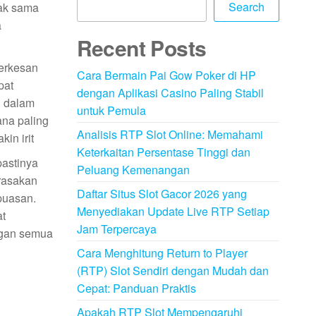
Search
dak sama
a
Recent Posts
terkesan
Cara Bermain Pai Gow Poker di HP
pat
dengan Aplikasi Casino Paling Stabil
l dalam
untuk Pemula
na paling
Analisis RTP Slot Online: Memahami
in irit
Keterkaitan Persentase Tinggi dan
pastinya
Peluang Kemenangan
rasakan
Daftar Situs Slot Gacor 2026 yang
puasan.
Menyediakan Update Live RTP Setiap
at
Jam Terpercaya
engan semua
Cara Menghitung Return to Player
(RTP) Slot Sendiri dengan Mudah dan
Cepat: Panduan Praktis
Apakah RTP Slot Mempengaruhi