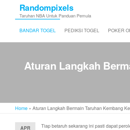
Skip
Randompixels
to
Taruhan NBA Untuk Panduan Pemula
the
content
BANDAR TOGEL
PEDIKSI TOGEL
POKER O
Aturan Langkah Berm
Home
»
Aturan Langkah Bermain Taruhan Kembang Ke
Tiap betaruh sekarang ini pasti dapat pero
APR