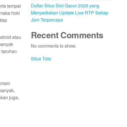
Daftar Situs Slot Gacor 2026 yang
erta tempat
Menyediakan Update Live RTP Setiap
 maka hoki
Jam Terpercaya
tiap
Recent Comments
droid atau
 banyak
No comments to show.
t taruhan
Situs Toto
emain
banyak,
hkan juga,