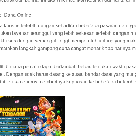
el Dana Online
nya khusus terlebih dengan kehadiran beberapa pasaran dan typ
mukan layanan terunggul yang lebih terkesan terlebih dengan ri
n khusus dengan semangat tinggi memperoleh untung yang maki
imainkan langkah gampang serta sangat menarik tiap harinya ma
ktif di mana pemain dapat bertambah bebas tentukan waktu pas
l. Dengan tidak harus datang ke suatu bandar darat yang mun
h ini terus-menerus memberinya kepuasan ke beberapa betaruh