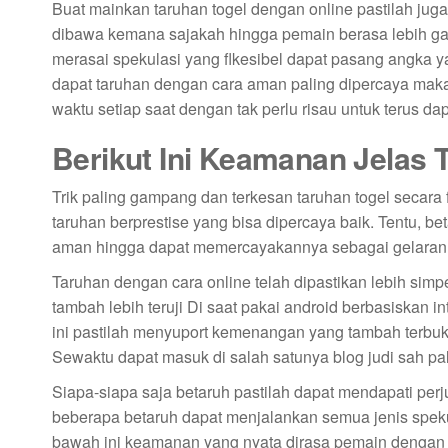
Buat mainkan taruhan togel dengan online pastilah jug
dibawa kemana sajakah hingga pemain berasa lebih gam
merasai spekulasi yang flkesibel dapat pasang angka y
dapat taruhan dengan cara aman paling dipercaya maka d
waktu setiap saat dengan tak perlu risau untuk terus dap
Berikut Ini Keamanan Jelas 
Trik paling gampang dan terkesan taruhan togel secara 
taruhan berprestise yang bisa dipercaya baik. Tentu, 
aman hingga dapat memercayakannya sebagai gelaran t
Taruhan dengan cara online telah dipastikan lebih si
tambah lebih teruji Di saat pakai android berbasiskan
ini pastilah menyuport kemenangan yang tambah terbukt
Sewaktu dapat masuk di salah satunya blog judi sah pal
Siapa-siapa saja betaruh pastilah dapat mendapati perju
beberapa betaruh dapat menjalankan semua jenis spekul
bawah ini keamanan yang nyata dirasa pemain dengan 