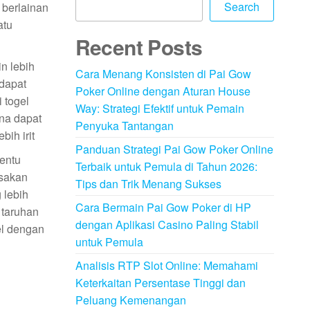
Search
 berlainan
atu
Recent Posts
n lebih
Cara Menang Konsisten di Pai Gow
 dapat
Poker Online dengan Aturan House
 togel
Way: Strategi Efektif untuk Pemain
na dapat
Penyuka Tantangan
ih irit
Panduan Strategi Pai Gow Poker Online
tentu
Terbaik untuk Pemula di Tahun 2026:
asakan
Tips dan Trik Menang Sukses
 lebih
Cara Bermain Pai Gow Poker di HP
 taruhan
dengan Aplikasi Casino Paling Stabil
el dengan
untuk Pemula
Analisis RTP Slot Online: Memahami
Keterkaitan Persentase Tinggi dan
Peluang Kemenangan