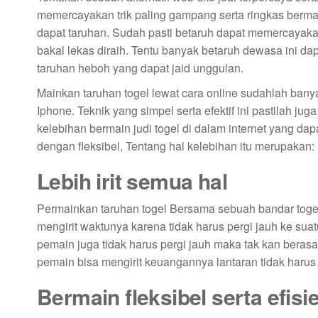
memercayakan trik paling gampang serta ringkas bermain
dapat taruhan. Sudah pasti betaruh dapat memercayaka
bakal lekas diraih. Tentu banyak betaruh dewasa ini
taruhan heboh yang dapat jaid unggulan.
Mainkan taruhan togel lewat cara online sudahlah ban
Iphone. Teknik yang simpel serta efektif ini pastilah ju
kelebihan bermain judi togel di dalam internet yang dapa
dengan fleksibel, Tentang hal kelebihan itu merupakan:
Lebih irit semua hal
Permainkan taruhan togel Bersama sebuah bandar togel d
mengirit waktunya karena tidak harus pergi jauh ke s
pemain juga tidak harus pergi jauh maka tak kan beras
pemain bisa mengirit keuangannya lantaran tidak harus
Bermain fleksibel serta efisi