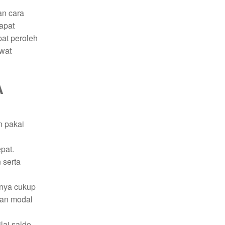
an cara
apat
pat peroleh
ewat
A
n pakai
pat.
 serta
anya cukup
kan modal
lai saldo