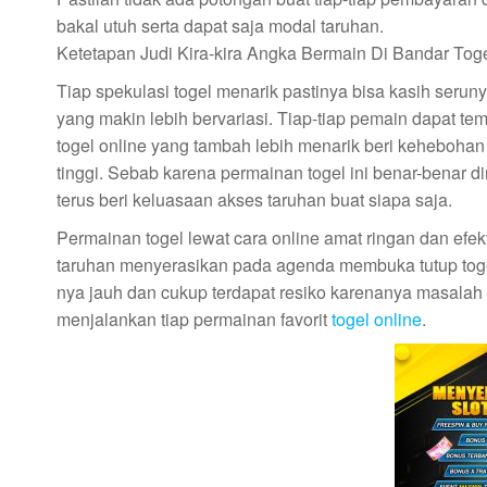
bakal utuh serta dapat saja modal taruhan.
Ketetapan Judi Kira-kira Angka Bermain Di Bandar Tog
Tiap spekulasi togel menarik pastinya bisa kasih seru
yang makin lebih bervariasi. Tiap-tiap pemain dapat te
togel online yang tambah lebih menarik beri keheboha
tinggi. Sebab karena permainan togel ini benar-benar d
terus beri keluasaan akses taruhan buat siapa saja.
Permainan togel lewat cara online amat ringan dan efe
taruhan menyerasikan pada agenda membuka tutup toge
nya jauh dan cukup terdapat resiko karenanya masala
menjalankan tiap permainan favorit
togel online
.