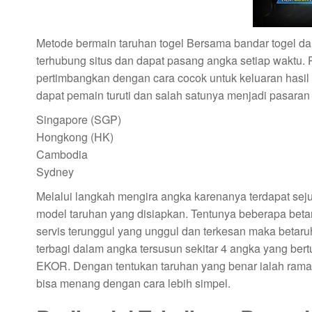
Metode bermain taruhan togel Bersama bandar togel da
terhubung situs dan dapat pasang angka setiap waktu. 
pertimbangkan dengan cara cocok untuk keluaran hasil a
dapat pemain turuti dan salah satunya menjadi pasaran 
Singapore (SGP)
Hongkong (HK)
Cambodia
Sydney
Melalui langkah mengira angka karenanya terdapat sej
model taruhan yang disiapkan. Tentunya beberapa bet
servis terunggul yang unggul dan terkesan maka betaru
terbagi dalam angka tersusun sekitar 4 angka yang be
EKOR. Dengan tentukan taruhan yang benar ialah ramala
bisa menang dengan cara lebih simpel.