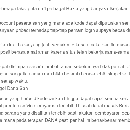
berapa faksi pula dari pelbagai Razia yang banyak dikerjakan
account peserta sah yang mana ada kode dapat diputuskan send
tanyaan pribadi terhadap tiap-tiap pemain login supaya bebas da
an luar biasa yang jauh semakin terkesan maka dari itu masala
posit berasa amat aman karena situs telah bekerja sama-sam
a dapat disimpan secara tambah aman sebelumnya tidak pernah d
ngun sangatlah aman dan bikin betaruh berasa lebih simpel sert
setiap waktu.
ogel Dana Sah
khusus yang harus dikedepankan hingga dapat capai semua servi
 peroleh service ternyaman terlebih Di saat dapat masuk Ber
 sarana yang disajikan terlebih saat lakukan pembayaran depo
gaimana pada terapan DANA pasti perihal ini benar-benar memb