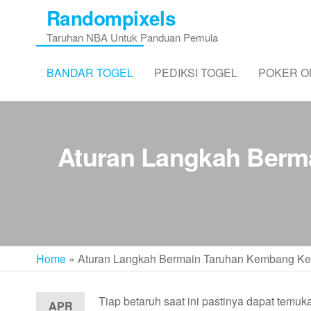
Skip
Randompixels
to
Taruhan NBA Untuk Panduan Pemula
the
content
BANDAR TOGEL
PEDIKSI TOGEL
POKER O
Aturan Langkah Berm
Home
»
Aturan Langkah Bermain Taruhan Kembang Ke
Tiap betaruh saat ini pastinya dapat temu
APR