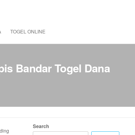
A
TOGEL ONLINE
is Bandar Togel Dana
Search
nding