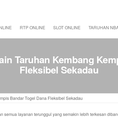
NLINE
RTP ONLINE
SLOT ONLINE
TARUHAN NB
ain Taruhan Kembang Kemp
Fleksibel Sekadau
mpis Bandar Togel Dana Fleksibel Sekadau
kan semua layanan terunggul yang semakin lebih terkesan diba