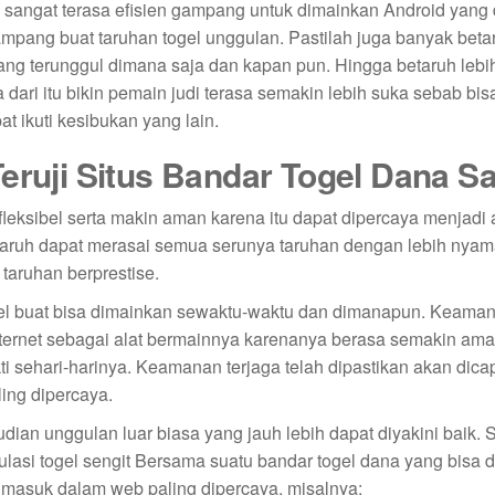
a sangat terasa efisien gampang untuk dimainkan Android yang
pang buat taruhan togel unggulan. Pastilah juga banyak beta
ang terunggul dimana saja dan kapan pun. Hingga betaruh lebi
ari itu bikin pemain judi terasa semakin lebih suka sebab bis
at ikuti kesibukan yang lain.
Teruji Situs Bandar Togel Dana S
fleksibel serta makin aman karena itu dapat dipercaya menjadi
betaruh dapat merasai semua serunya taruhan dengan lebih nyam
aruhan berprestise.
mpel buat bisa dimainkan sewaktu-waktu dan dimanapun. Keama
 internet sebagai alat bermainnya karenanya berasa semakin am
i sehari-harinya. Keamanan terjaga telah dipastikan akan dica
ing dipercaya.
dian unggulan luar biasa yang jauh lebih dapat diyakini baik. 
asi togel sengit Bersama suatu bandar togel dana yang bisa di
masuk dalam web paling dipercaya, misalnya: