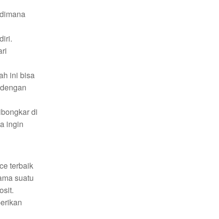
 dimana
iri.
ri
h ini bisa
a dengan
ibongkar di
a ingin
ce terbaik
sama suatu
sit.
erikan