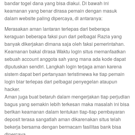
bandar togel dana yang bisa diakui. Di bawah ini
keamanan yang benar dirasa pemain dengan masuk
dalam website paling dipercaya, di antaranya:
Merasakan aman lantaran terlepas dari beberapa
keraguan beberapa faksi pun dari pelbagai Razia yang
banyak dikerjakan dimana saja oleh faksi pemerintahan.
Keamanan bakal dirasa Waktu login situs memanfaatkan
sebuah account anggota sah yang mana ada kode dapat
diputuskan sendiri. Langkah login terjaga aman karena
sistem dapat beri pertanyaan teristimewa ke tiap pemain
login biar terlepas dari pelbagai penyegelan ataupun
hacker.
Aman juga buat betaruh dalam mengerjakan tiap perjudian
bagus yang semakin lebih terkesan maka masalah ini bisa
berikan keamanan dalam tentukan tiap-tiap pembayaran
deposit terasa sangatlah aman dikarenakan situs telah
bekerja bersama dengan bermacam fasilitas bank bisa
dipercaya.