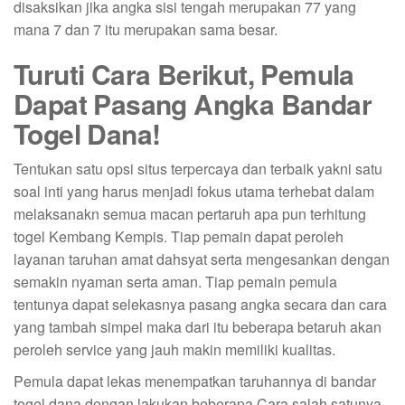
disaksikan jika angka sisi tengah merupakan 77 yang
mana 7 dan 7 itu merupakan sama besar.
Turuti Cara Berikut, Pemula
Dapat Pasang Angka Bandar
Togel Dana!
Tentukan satu opsi situs terpercaya dan terbaik yakni satu
soal inti yang harus menjadi fokus utama terhebat dalam
melaksanakn semua macan pertaruh apa pun terhitung
togel Kembang Kempis. Tiap pemain dapat peroleh
layanan taruhan amat dahsyat serta mengesankan dengan
semakin nyaman serta aman. Tiap pemain pemula
tentunya dapat selekasnya pasang angka secara dan cara
yang tambah simpel maka dari itu beberapa betaruh akan
peroleh service yang jauh makin memiliki kualitas.
Pemula dapat lekas menempatkan taruhannya di bandar
togel dana dengan lakukan beberapa Cara salah satunya