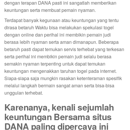
dengan terapan DANA pasti ini sangatlah memberikan
keuntungan serta membuat pemain nyaman.
Terdapat banyak kegunaan atau keuntungan yang tentu
dirasa betaruh Waktu bisa melakukan spekulasi togel
dengan online dan perihal ini membikin pemain judi
berasa lebih nyaman serta aman dimanapun. Beberapa
betaruh pasti dapat temukan servis terhebat yang terkesan
serta perihal ini membikin pemain judi selalu berasa
semakin nyaman terpenting untuk dapat temukan
keuntungan mengenakkan taruhan togel pada internet.
Siapa-siapa saja mungkin rasakan ketenteraman spesifik
melalui langkah bermain sangat aman serta bisa-bisa
unggulan terhebat.
Karenanya, kenali sejumlah
keuntungan Bersama situs
DANA paling dipercaya ini