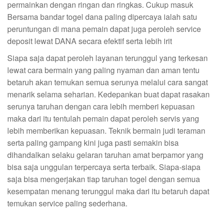
permainkan dengan ringan dan ringkas. Cukup masuk
Bersama bandar togel dana paling dipercaya ialah satu
peruntungan di mana pemain dapat juga peroleh service
deposit lewat DANA secara efektif serta lebih irit
Siapa saja dapat peroleh layanan terunggul yang terkesan
lewat cara bermain yang paling nyaman dan aman tentu
betaruh akan temukan semua serunya melalui cara sangat
menarik selama seharian. Kedepankan buat dapat rasakan
serunya taruhan dengan cara lebih memberi kepuasan
maka dari itu tentulah pemain dapat peroleh servis yang
lebih memberikan kepuasan. Teknik bermain judi teraman
serta paling gampang kini juga pasti semakin bisa
dihandalkan selaku gelaran taruhan amat berpamor yang
bisa saja unggulan terpercaya serta terbaik. Siapa-siapa
saja bisa mengerjakan tiap taruhan togel dengan semua
kesempatan menang terunggul maka dari itu betaruh dapat
temukan service paling sederhana.