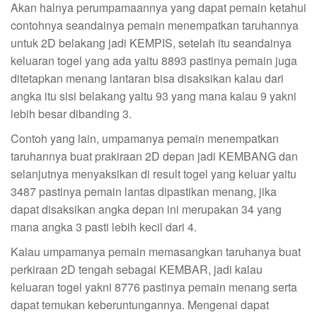
Akan halnya perumpamaannya yang dapat pemain ketahui
contohnya seandainya pemain menempatkan taruhannya
untuk 2D belakang jadi KEMPIS, setelah itu seandainya
keluaran togel yang ada yaitu 8893 pastinya pemain juga
ditetapkan menang lantaran bisa disaksikan kalau dari
angka itu sisi belakang yaitu 93 yang mana kalau 9 yakni
lebih besar dibanding 3.
Contoh yang lain, umpamanya pemain menempatkan
taruhannya buat prakiraan 2D depan jadi KEMBANG dan
selanjutnya menyaksikan di result togel yang keluar yaitu
3487 pastinya pemain lantas dipastikan menang, jika
dapat disaksikan angka depan ini merupakan 34 yang
mana angka 3 pasti lebih kecil dari 4.
Kalau umpamanya pemain memasangkan taruhanya buat
perkiraan 2D tengah sebagai KEMBAR, jadi kalau
keluaran togel yakni 8776 pastinya pemain menang serta
dapat temukan keberuntungannya. Mengenai dapat