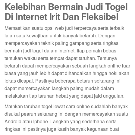
Kelebihan Bermain Judi Togel
Di Internet Irit Dan Fleksibel
Memastikan suatu opsi web judi terpercaya serta terbaik
ialah satu kewajiban untuk banyak betaruh. Dengan
mempercayakan teknik paling gampang serta ringkas
bermain judi togel dalam internet, tiap pemain bebas
tentukan waktu serta tempat dapat taruhan. Tentunya
betaruh dapat mempercayakan sebuah langkah online luar
biasa yang jauh lebih dapat dihandalkan hingga hoki akan
lekas dicapai. Pastinya beberapa betaruh sekarang ini
dapat memercayakan langkah paling mudah dalam
melakukan tiap taruhan hebat yang dapat jaid unggulan.
Mainkan taruhan togel lewat cara online sudahlah banyak
disukai pearuh sekarang ini dengan memercayakan suatu
Android atau Iphone. Langkah yang sederhana serta
ringkas ini pastinya juga kasih banyak kegunaan buat