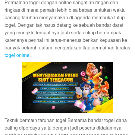
Permainan togel dengan online sangatlah ringan dan
ringkas di mana pemain lebih bisa bebas tentukan waktu
pasang taruhan menyamakan di agenda membuka tutup
togel. Dengan tak harus datang ke sebuah bandar darat
yang mungkin tempat nya jauh serta cukup berdampak
karenanya perihal ini terus-menerus berikan kepuasan ke
banyak betaruh dalam mengerjakan tiap permainan teratas
togel online
.
Teknik bermain taruhan togel Bersama bandar togel dana
paling dipercaya yaitu dengan jadi peserta didalamnya