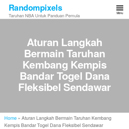
Skip
Randompixels
to
Menu
Taruhan NBA Untuk Panduan Pemula
the
content
Aturan Langkah
Bermain Taruhan
Kembang Kempis
Bandar Togel Dana
Fleksibel Sendawar
Home
»
Aturan Langkah Bermain Taruhan Kembang
Kempis Bandar Togel Dana Fleksibel Sendawar