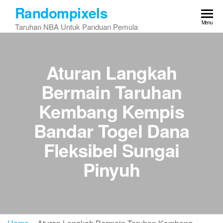
Skip
Randompixels
to
Menu
Taruhan NBA Untuk Panduan Pemula
the
content
Aturan Langkah
Bermain Taruhan
Kembang Kempis
Bandar Togel Dana
Fleksibel Sungai
Pinyuh