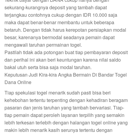
sekurang-kurangnya deposit yang tambah dapat
terjangkau contohnya cukup dengan IDR 10.000 saja
maka dapat benar-benar membantu untuk beberapa
betaruh. Dengan tidak harus kerepotan persiapkan modal
besar, karenanya bermodal seadanya pemain dapat
mengawali taruhan permainan togel.
Pastilah tidak ada potongan buat tiap pembayaran deposit
dan perihal ini akan beri keuntungan karena nilai saldo
bakal utuh serta bisa saja modal taruhan.
Keputusan Judi Kira-kira Angka Bermain Di Bandar Togel
Dana Online
Tiap spekulasi togel menarik sudah pasti bisa beri
kehebohan tertentu terpenting dengan kehadiran beragam
pasaran dan jenis taruhan yang tambah bervariasi. Tiap-
tiap pemain dapat peroleh layanan terpilih yang semakin
lebih terkesan terlebih dengan halangan togel online yang
makin lebih menarik kasih serunya tertentu dengan