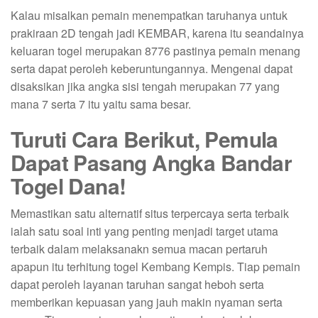
Kalau misalkan pemain menempatkan taruhanya untuk
prakiraan 2D tengah jadi KEMBAR, karena itu seandainya
keluaran togel merupakan 8776 pastinya pemain menang
serta dapat peroleh keberuntungannya. Mengenai dapat
disaksikan jika angka sisi tengah merupakan 77 yang
mana 7 serta 7 itu yaitu sama besar.
Turuti Cara Berikut, Pemula
Dapat Pasang Angka Bandar
Togel Dana!
Memastikan satu alternatif situs terpercaya serta terbaik
ialah satu soal inti yang penting menjadi target utama
terbaik dalam melaksanakn semua macan pertaruh
apapun itu terhitung togel Kembang Kempis. Tiap pemain
dapat peroleh layanan taruhan sangat heboh serta
memberikan kepuasan yang jauh makin nyaman serta