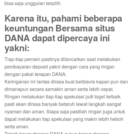
bisa saja unggulan terpilih.
Karena itu, pahami beberapa
keuntungan Bersama situs
DANA dapat dipercaya ini
yakni:
Tiap-tiap pemain pastinya dilancarkan saat melakukan
pembayaran deposit yakni dengan cara yang ringan
dengan pakai terapan DANA.
Keringanan ini lantas dirasa buat berbisnis kapan pun dan
dimanapun secara semakin aman serta lebih cepat.
Ringan melakukan tiap-tiap spekulasi judi togel terbaik
pasti akan dirasa banyak betaruh lewat langkah sangat
nyaman dan aman. Siapa saja pastilah ringan juga untuk
dapat melakukan tiap spekulasi yang makin lebih heboh
serta aman.
Teknik bayar dengan DANA cukup hanya dengan