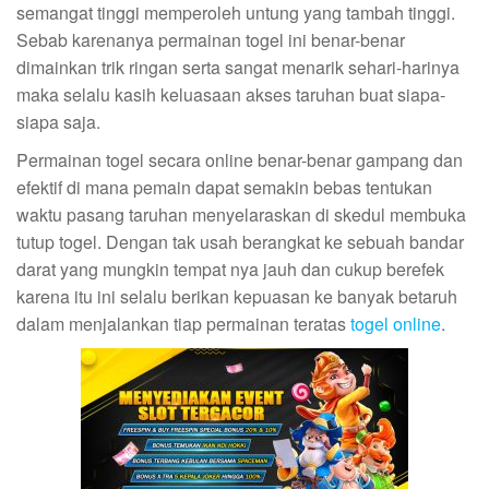
semangat tinggi memperoleh untung yang tambah tinggi.
Sebab karenanya permainan togel ini benar-benar
dimainkan trik ringan serta sangat menarik sehari-harinya
maka selalu kasih keluasaan akses taruhan buat siapa-
siapa saja.
Permainan togel secara online benar-benar gampang dan
efektif di mana pemain dapat semakin bebas tentukan
waktu pasang taruhan menyelaraskan di skedul membuka
tutup togel. Dengan tak usah berangkat ke sebuah bandar
darat yang mungkin tempat nya jauh dan cukup berefek
karena itu ini selalu berikan kepuasan ke banyak betaruh
dalam menjalankan tiap permainan teratas
togel online
.