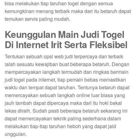
bisa melakukan tiap taruhan togel dengan semua
kemungkinan menang terbaik maka dari itu betaruh dapat
temukan servis paling mudah.
Keunggulan Main Judi Togel
Di Internet Irit Serta Fleksibel
Tentukan sebuah opsi web judi terpercaya dan terbaik
ialah sesuatu kewajiban buat beberapa betaruh. Dengan
mempercayakan langkah termudah dan ringkas bermain
judi togel pada internet, tiap pemain bebas memastikan
waktu dan tempat dapat taruhan. Tentunya betaruh dapat
memercayakan sebuah langkah online luar biasa yang
jauh tambah dapat dipercaya maka dari itu hoki bakal
lekas diraih. Sudah pasti beberapa betaruh sekarang ini
dapat memercayakan teknik paling sederhana dalam
melakukan tiap-tiap taruhan heboh yang dapat jaid
unggulan.