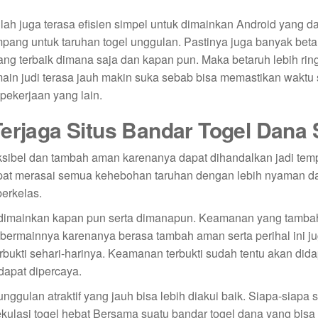
lah juga terasa efisien simpel untuk dimainkan Android yang d
ang untuk taruhan togel unggulan. Pastinya juga banyak beta
ang terbaik dimana saja dan kapan pun. Maka betaruh lebih rin
ain judi terasa jauh makin suka sebab bisa memastikan waktu
 pekerjaan yang lain.
Terjaga Situs Bandar Togel Dana
leksibel dan tambah aman karenanya dapat dihandalkan jadi tem
 dapat merasai semua kehebohan taruhan dengan lebih nyaman 
erkelas.
sa dimainkan kapan pun serta dimanapun. Keamanan yang tambah
t bermainnya karenanya berasa tambah aman serta perihal ini j
bukti sehari-harinya. Keamanan terbukti sudah tentu akan did
dapat dipercaya.
ggulan atraktif yang jauh bisa lebih diakui baik. Siapa-siapa 
lasi togel hebat Bersama suatu bandar togel dana yang bisa d