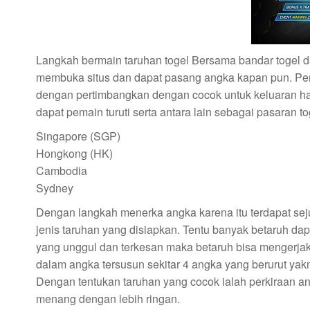
Langkah bermain taruhan togel Bersama bandar togel d
membuka situs dan dapat pasang angka kapan pun. Pem
dengan pertimbangkan dengan cocok untuk keluaran hasi
dapat pemain turuti serta antara lain sebagai pasaran 
Singapore (SGP)
Hongkong (HK)
Cambodia
Sydney
Dengan langkah menerka angka karena itu terdapat sej
jenis taruhan yang disiapkan. Tentu banyak betaruh da
yang unggul dan terkesan maka betaruh bisa mengerja
dalam angka tersusun sekitar 4 angka yang berurut ya
Dengan tentukan taruhan yang cocok ialah perkiraan an
menang dengan lebih ringan.