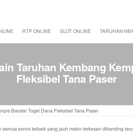
NLINE
RTP ONLINE
SLOT ONLINE
TARUHAN NB
ain Taruhan Kembang Kemp
Fleksibel Tana Paser
pis Bandar Togel Dana Fleksibel Tana Paser
h semua servis terbaik yang jauh makin terkesan dibanding taru