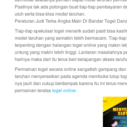
Pastinya tak ada potongan buat tiap-tiap pembayaran de
utuh serta bisa-bisa modal taruhan.
Peraturan Judi Terka Angka Main Di Bandar Togel Dan
Tiap-tiap spekulasi togel menarik sudah pasti bisa kas
model taruhan yang semakin lebih bermacam. Tiap-tiap
terpenting dengan halangan togel online yang makin le
untung yang makin lebih tinggi. Lantaran masalahnya p
harinya maka dari itu terus beri kelapangan akses taruh
Permainan togel secara online sangatlah gampang dan 
taruhan menyerasikan pada agenda membuka tutup toge
nya jauh dan cukup berdampak karena itu ini terus-m
permainan teratas
togel online
.