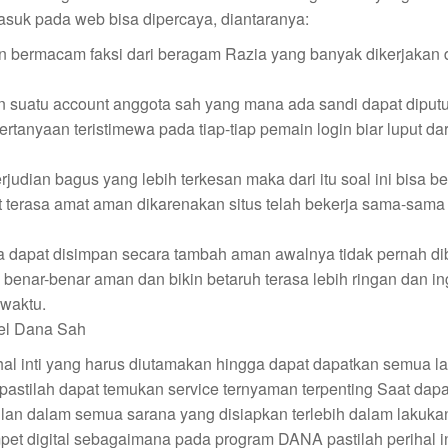
suk pada web bisa dipercaya, diantaranya:
n bermacam faksi dari beragam Razia yang banyak dikerjakan
n suatu account anggota sah yang mana ada sandi dapat diput
 pertanyaan teristimewa pada tiap-tiap pemain login biar luput d
judian bagus yang lebih terkesan maka dari itu soal ini bisa be
t terasa amat aman dikarenakan situs telah bekerja sama-sam
era dapat disimpan secara tambah aman awalnya tidak pernah d
 benar-benar aman dan bikin betaruh terasa lebih ringan dan in
waktu.
gel Dana Sah
tu hal inti yang harus diutamakan hingga dapat dapatkan semua 
pastilah dapat temukan service ternyaman terpenting Saat dap
lan dalam semua sarana yang disiapkan terlebih dalam lakuka
et digital sebagaimana pada program DANA pastilah perihal in