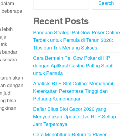
Search
a dalam
u beberapa
Recent Posts
 lebih
Panduan Strategi Pai Gow Poker Online
aja
Terbaik untuk Pemula di Tahun 2026:
trik
Tips dan Trik Menang Sukses
a bandar
Cara Bermain Pai Gow Poker di HP
A secara
dengan Aplikasi Casino Paling Stabil
untuk Pemula
etaruh akan
Analisis RTP Slot Online: Memahami
uhan dengan
Keterkaitan Persentase Tinggi dan
 judi
Peluang Kemenangan
ng bisa-
ungkinan
Daftar Situs Slot Gacor 2026 yang
Menyediakan Update Live RTP Setiap
Jam Terpercaya
Cara Menghitung Return to Player