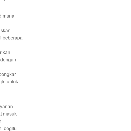
 dimana
uskan
ari beberapa
rikan
a dengan
ibongkar
gin untuk
layanan
at masuk
n
i begitu