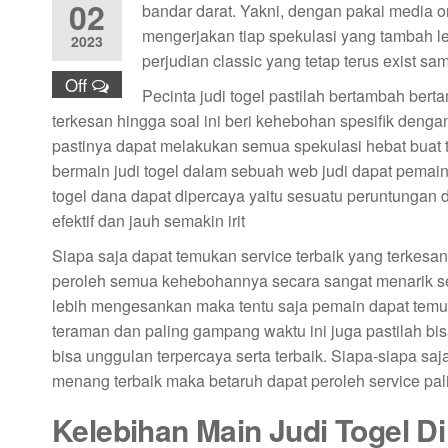
02
bandar darat. Yakni, dengan pakai media 
mengerjakan tiap spekulasi yang tambah l
2023
perjudian classic yang tetap terus exist sam
Off
Pecinta judi togel pastilah bertambah ber
terkesan hingga soal ini beri kehebohan spesifik deng
pastinya dapat melakukan semua spekulasi hebat buat t
bermain judi togel dalam sebuah web judi dapat pema
togel dana dapat dipercaya yaitu sesuatu peruntungan
efektif dan jauh semakin irit
Siapa saja dapat temukan service terbaik yang terkes
peroleh semua kehebohannya secara sangat menarik sel
lebih mengesankan maka tentu saja pemain dapat temu
teraman dan paling gampang waktu ini juga pastilah bis
bisa unggulan terpercaya serta terbaik. Siapa-siapa s
menang terbaik maka betaruh dapat peroleh service pa
Kelebihan Main Judi Togel Di 