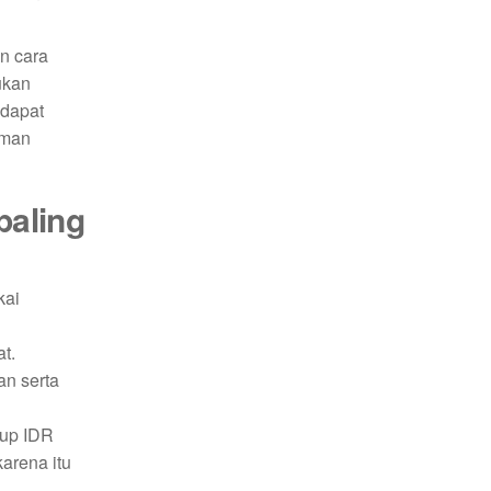
n cara
ukan
 dapat
aman
paling
kai
t.
an serta
kup IDR
arena itu