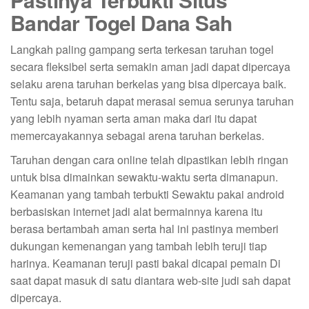
Bandar Togel Dana Sah
Langkah paling gampang serta terkesan taruhan togel
secara fleksibel serta semakin aman jadi dapat dipercaya
selaku arena taruhan berkelas yang bisa dipercaya baik.
Tentu saja, betaruh dapat merasai semua serunya taruhan
yang lebih nyaman serta aman maka dari itu dapat
memercayakannya sebagai arena taruhan berkelas.
Taruhan dengan cara online telah dipastikan lebih ringan
untuk bisa dimainkan sewaktu-waktu serta dimanapun.
Keamanan yang tambah terbukti Sewaktu pakai android
berbasiskan internet jadi alat bermainnya karena itu
berasa bertambah aman serta hal ini pastinya memberi
dukungan kemenangan yang tambah lebih teruji tiap
harinya. Keamanan teruji pasti bakal dicapai pemain Di
saat dapat masuk di satu diantara web-site judi sah dapat
dipercaya.