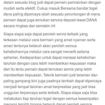
dalam sesuatu blog judi dapat pemain permainkan dengan
mudah serta efektif. Cukup masuk Bersama bandar togel
dana paling dipercaya ialah sesuatu peruntungan di mana
pemain dapat juga temukan service deposit lewat DANA
secara ringkas dan semakin irit
Siapa-siapa saja dapat peroleh servis terbaik yang
terkesan melalui cara bermain yang amat nyaman serta
aman tentunya betaruh akan peroleh semua
kehebohannya melalui cara sangat menarik selama
seharian. Kedepankan untuk dapat merasai kehebohan
taruhan dengan cara lebih memberikan kepuasan maka
dari itu tentu pemain dapat temukan servis yang lebih
memberikan kepuasan. Teknik bermain judi teraman dan
paling gampang kini juga pastinya tambah dapat dipercaya
menjadi tempat taruhan amat berprestise yang jadi bisa
unggulan terpercaya serta terbaik. Siapa-siapa saja bisa
melakukan tiap taruhan togel dengan semua kesempatan
menang terpilih hingga betaruh dapat peroleh service