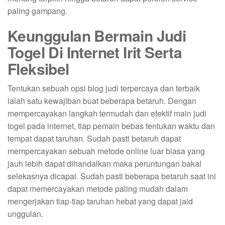
paling gampang.
Keunggulan Bermain Judi
Togel Di Internet Irit Serta
Fleksibel
Tentukan sebuah opsi blog judi terpercaya dan terbaik
ialah satu kewajiban buat beberapa betaruh. Dengan
mempercayakan langkah termudah dan efektif main judi
togel pada internet, tiap pemain bebas tentukan waktu dan
tempat dapat taruhan. Sudah pasti betaruh dapat
mempercayakan sebuah metode online luar biasa yang
jauh lebih dapat dihandalkan maka peruntungan bakal
selekasnya dicapai. Sudah pasti beberapa betaruh saat ini
dapat memercayakan metode paling mudah dalam
mengerjakan tiap-tiap taruhan hebat yang dapat jaid
unggulan.