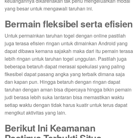
keuangannya dikarenakan tak perlu mengeluarkan modal
yang besar untuk mengawali taruhan ini.
Bermain fleksibel serta efisien
Untuk permainkan taruhan togel dengan online pastilah
juga terasa efisien ringan untuk dimainkan Android yang
dapat dibawa kemana sajakah maka dari itu pemain terasa
lebih ringan untuk taruhan togel unggulan. Pastilah juga
beberapa betaruh dapat merasai spekulasi yang paling
flkesibel dapat pasang angka yang terbaik dimana saja
dan kapan pun. Hingga betaruh dengan ringan dapat
taruhan dengan aman bisa dipercaya hingga bikin pemain
judi berasa lebih suka lantaran bisa memastikan waktu
setiap waktu dengan tidak harus kuatir untuk terus dapat
mengikut aktivitas yang lain.
Berikut Ini Keamanan
Pastinya Terbukti Situs