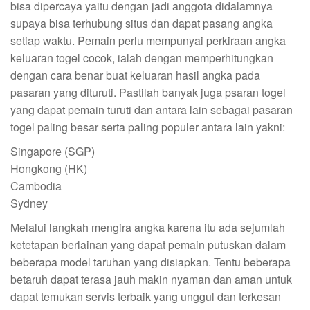
bisa dipercaya yaitu dengan jadi anggota didalamnya
supaya bisa terhubung situs dan dapat pasang angka
setiap waktu. Pemain perlu mempunyai perkiraan angka
keluaran togel cocok, ialah dengan memperhitungkan
dengan cara benar buat keluaran hasil angka pada
pasaran yang dituruti. Pastilah banyak juga psaran togel
yang dapat pemain turuti dan antara lain sebagai pasaran
togel paling besar serta paling populer antara lain yakni:
Singapore (SGP)
Hongkong (HK)
Cambodia
Sydney
Melalui langkah mengira angka karena itu ada sejumlah
ketetapan berlainan yang dapat pemain putuskan dalam
beberapa model taruhan yang disiapkan. Tentu beberapa
betaruh dapat terasa jauh makin nyaman dan aman untuk
dapat temukan servis terbaik yang unggul dan terkesan