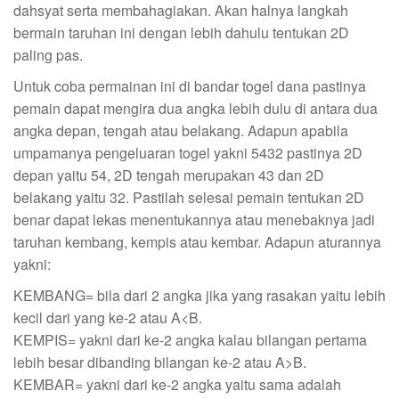
dahsyat serta membahagiakan. Akan halnya langkah
bermain taruhan ini dengan lebih dahulu tentukan 2D
paling pas.
Untuk coba permainan ini di bandar togel dana pastinya
pemain dapat mengira dua angka lebih dulu di antara dua
angka depan, tengah atau belakang. Adapun apabila
umpamanya pengeluaran togel yakni 5432 pastinya 2D
depan yaitu 54, 2D tengah merupakan 43 dan 2D
belakang yaitu 32. Pastilah selesai pemain tentukan 2D
benar dapat lekas menentukannya atau menebaknya jadi
taruhan kembang, kempis atau kembar. Adapun aturannya
yakni:
KEMBANG= bila dari 2 angka jika yang rasakan yaitu lebih
kecil dari yang ke-2 atau A<B.
KEMPIS= yakni dari ke-2 angka kalau bilangan pertama
lebih besar dibanding bilangan ke-2 atau A>B.
KEMBAR= yakni dari ke-2 angka yaitu sama adalah