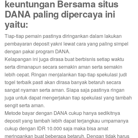
keuntungan Bersama situs
DANA paling dipercaya ini
yaitu:
Tiap-tiap pemain pastinya diringankan dalam lakukan
pembayaran deposit yakni lewat cara yang paling simpel
dengan pakai program DANA.
Kelapangan ini juga dirasa buat berbisnis setiap waktu
serta dimanapun secara semakin aman serta semakin
lebih cepat. Ringan menjalankan tiap-tiap spekulasi judi
togel terbaik pasti akan dirasa banyak betaruh secara
sangat nyaman serta aman. Siapa saja pastinya ringan
juga untuk dapat mengerjakan tiap spekulasi yang tambah
sengit serta aman.
Metode bayar dengan DANA cukup hanya sedikitnya
deposit yang tambah lebih dapat terjangkau umpamanya
cukup dengan IDR 10.000 saja maka bisa amat
meringankan buat beberapa betaruh. Dengan tidak harus