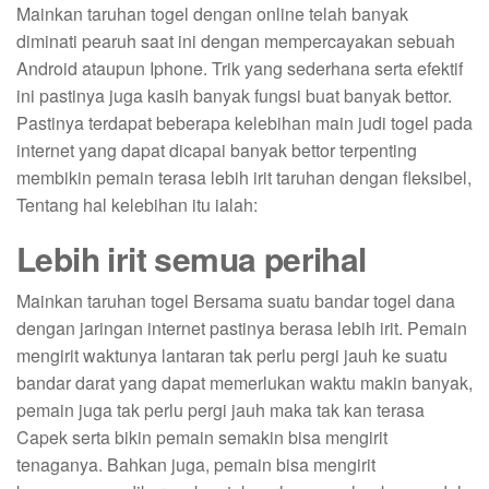
Mainkan taruhan togel dengan online telah banyak
diminati pearuh saat ini dengan mempercayakan sebuah
Android ataupun Iphone. Trik yang sederhana serta efektif
ini pastinya juga kasih banyak fungsi buat banyak bettor.
Pastinya terdapat beberapa kelebihan main judi togel pada
internet yang dapat dicapai banyak bettor terpenting
membikin pemain terasa lebih irit taruhan dengan fleksibel,
Tentang hal kelebihan itu ialah:
Lebih irit semua perihal
Mainkan taruhan togel Bersama suatu bandar togel dana
dengan jaringan internet pastinya berasa lebih irit. Pemain
mengirit waktunya lantaran tak perlu pergi jauh ke suatu
bandar darat yang dapat memerlukan waktu makin banyak,
pemain juga tak perlu pergi jauh maka tak kan terasa
Capek serta bikin pemain semakin bisa mengirit
tenaganya. Bahkan juga, pemain bisa mengirit