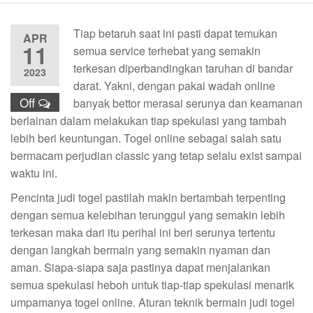
Tiap betaruh saat ini pasti dapat temukan
APR
11
semua service terhebat yang semakin
terkesan diperbandingkan taruhan di bandar
2023
darat. Yakni, dengan pakai wadah online
Off
banyak bettor merasai serunya dan keamanan
berlainan dalam melakukan tiap spekulasi yang tambah
lebih beri keuntungan. Togel online sebagai salah satu
bermacam perjudian classic yang tetap selalu exist sampai
waktu ini.
Pencinta judi togel pastilah makin bertambah terpenting
dengan semua kelebihan terunggul yang semakin lebih
terkesan maka dari itu perihal ini beri serunya tertentu
dengan langkah bermain yang semakin nyaman dan
aman. Siapa-siapa saja pastinya dapat menjalankan
semua spekulasi heboh untuk tiap-tiap spekulasi menarik
umpamanya togel online. Aturan teknik bermain judi togel