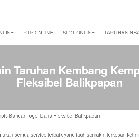
NLINE
RTP ONLINE
SLOT ONLINE
TARUHAN NB
ain Taruhan Kembang Kempi
Fleksibel Balikpapan
is Bandar Togel Dana Fleksibel Balikpapan
temukan semua service terbaik yang jauh semakin terkesan keti