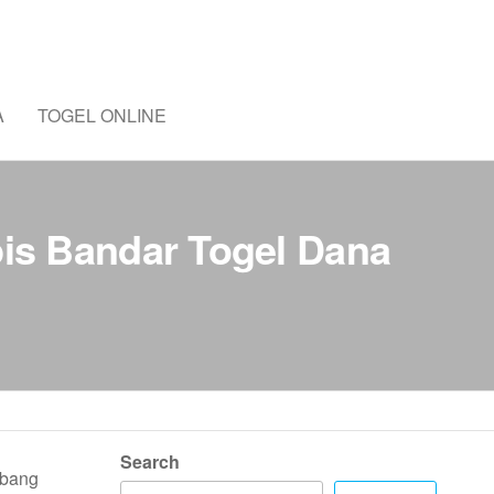
A
TOGEL ONLINE
s Bandar Togel Dana
Search
mbang