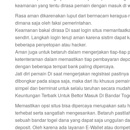
keamanan yang tentu dirasa pemain dengan masuk di we
Rasa aman dikarenakan luput dari bermacam keragua-r
dimana saja oleh faksi pemerintahan.
Keamanan bakal dirasa Di saat login situs memanfaatk
sendiri. Langkah login teruji aman karena sistim dapat 
beberapa penyetopan atau hacker.
Aman juga untuk betaruh dalam mengerjakan tiap-tiap p
ketenteraman dalam memastikan tiap pembayaran deposi
dengan beberapa tempat bank paling dipercaya.
Jati diri pemain Di saat mengerjakan registrasi pastin
dibongkar pada siapa saja, maka dari itu khusus pemai
simpel dan berminat untuk selalu taruhan secara mud
Keuntungan Terbaik Untuk Bettor Masuk Di Bandar To
Memastikan opsi situs bisa dipercaya merupakan satu 
terhebat serta sangatlah mengesankan. Betaruh pastil
sebuah bandar togel dana yang dapat saja unggulan d
deposit. Oleh karena ada layanan E-Wallet atau dompet