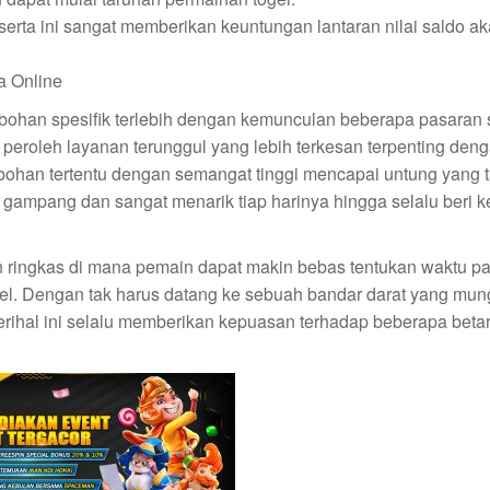
serta ini sangat memberikan keuntungan lantaran nilai saldo a
a Online
hebohan spesifik terlebih dengan kemunculan beberapa pasaran 
peroleh layanan terunggul yang lebih terkesan terpenting den
ebohan tertentu dengan semangat tinggi mencapai untung yang
ik gampang dan sangat menarik tiap harinya hingga selalu beri 
 ringkas di mana pemain dapat makin bebas tentukan waktu p
l. Dengan tak harus datang ke sebuah bandar darat yang mun
erihal ini selalu memberikan kepuasan terhadap beberapa beta