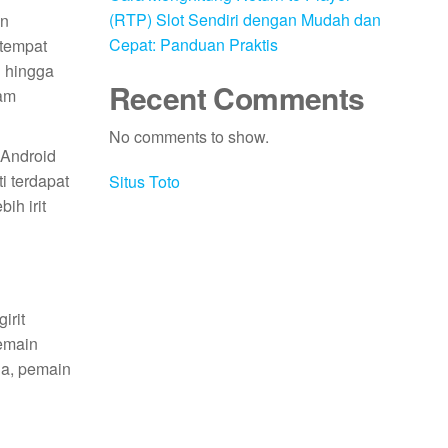
(RTP) Slot Sendiri dengan Mudah dan
an
Cepat: Panduan Praktis
 tempat
n hingga
Recent Comments
lam
No comments to show.
 Android
i terdapat
Situs Toto
ih irit
irit
emain
ga, pemain