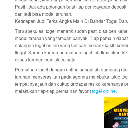
Pasti tidak ada potongan buat tiap pembayaran deposit 
dan jadi bisa modal taruhan.
Ketetapan Judi Terka Angka Main Di Bandar Togel Dan
Tiap spekulasi togel menarik sudah pasti bisa beri ke
model taruhan yang tambah banyak. Tiap pemain dapat 
rintangan togel online yang tambah menarik kasih keh
tinggi. Karena karena permainan togel ini dimainkan tr
akses taruhan buat siapa saja.
Permainan togel dengan online sangatlah gampang dan
taruhan menyerasikan pada agenda membuka tutup toge
tempat nya jauh dan cukup terdapat resiko karenanya p
melakukan tiap-tiap permainan favorit
togel online
.