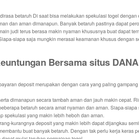
irasa betaruh Di saat bisa melakukan spekulasi togel dengan 
yaman dan aman dimanapun. Banyak betaruh pastinya dapat pero
emain judi terus berasa makin nyaman khususnya buat dapat te
 Siapa-siapa saja mungkin merasai keamanan khusus dengan s
 keuntungan Bersama situs DANA
mbayaran deposit merupakan dengan cara yang paling gampan
u serta dimanapun secara tambah aman dan jauh makin cepat. R
asa beberapa betaruh secara amat nyaman dan aman. Siapa-siapa 
ap spekulasi yang makin lebih heboh dan aman.
ng-kurangnya deposit yang makin lebih dapat dijangkau sem
embantu buat banyak betaruh. Dengan tak perlu kerja keras p
dapat mulai taruhan permainan togel.