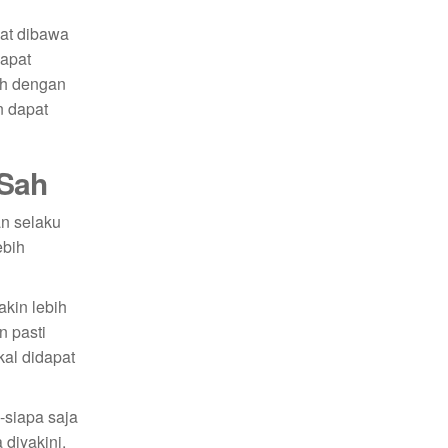
pat dibawa
dapat
uh dengan
n dapat
 Sah
an selaku
ebih
kin lebih
n pasti
al didapat
-siapa saja
diyakini.