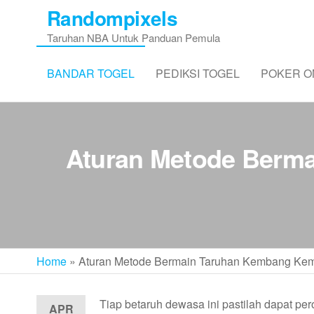
Skip
Randompixels
to
Taruhan NBA Untuk Panduan Pemula
the
content
BANDAR TOGEL
PEDIKSI TOGEL
POKER O
Aturan Metode Berm
Home
»
Aturan Metode Bermain Taruhan Kembang Kemp
Tiap betaruh dewasa ini pastilah dapat pe
APR