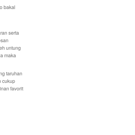
do bakal
ran serta
esan
leh untung
nya maka
ng taruhan
n cukup
nan favorit