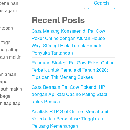
Search
berlainan
 beragam
Recent Posts
erkesan
Cara Menang Konsisten di Pai Gow
Poker Online dengan Aturan House
 togel
Way: Strategi Efektif untuk Pemain
na paling
Penyuka Tantangan
jauh makin
Panduan Strategi Pai Gow Poker Online
Terbaik untuk Pemula di Tahun 2026:
dan aman
Tips dan Trik Menang Sukses
apat
Cara Bermain Pai Gow Poker di HP
jauh makin
dengan Aplikasi Casino Paling Stabil
ebagai
untuk Pemula
 tiap-tiap
.
Analisis RTP Slot Online: Memahami
Keterkaitan Persentase Tinggi dan
Peluang Kemenangan