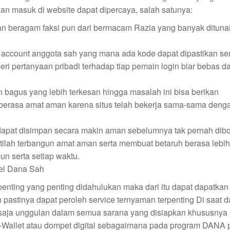
n masuk di website dapat dipercaya, salah satunya:
n beragam faksi pun dari bermacam Razia yang banyak dituna
 account anggota sah yang mana ada kode dapat dipastikan sen
ri pertanyaan pribadi terhadap tiap pemain login biar bebas da
 bagus yang lebih terkesan hingga masalah ini bisa berikan
 berasa amat aman karena situs telah bekerja sama-sama deng
a dapat disimpan secara makin aman sebelumnya tak pernah dib
astilah terbangun amat aman serta membuat betaruh berasa leb
un serta setiap waktu.
gel Dana Sah
 penting yang penting didahulukan maka dari itu dapat dapatka
pastinya dapat peroleh service ternyaman terpenting Di saat d
saja unggulan dalam semua sarana yang disiapkan khususnya 
Wallet atau dompet digital sebagaimana pada program DANA 