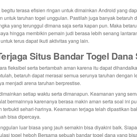
 begitu terasa efisien ringan untuk dimainkan Android yang da
n untuk taruhan togel unggulan. Pastilah juga banyak betaruh 
angka yang terunggul dimana saja serta kapan pun. Maka betar
aya hingga membikin pemain judi berasa lebih senang lantara
tuk terus dapat ikuti aktivitas yang lain.
Terjaga Situs Bandar Togel Dana
ara fleksibel serta bertambah aman karena itu dapat dihandalk
ntulah, betaruh dapat merasai semua serunya taruhan dengan l
 menjadi arena taruhan berprestise.
 dimainkan setiap waktu serta dimanapun. Keamanan yang sema
 alat bermainnya karenanya berasa makin aman serta soal ini pu
rbukti sehari-harinya. Keamanan terjaga telah dipastikan bak
sah bisa dipercaya.
nggulan luar biasa yang jauh semakin bisa diyakini baik. Siapa
lasi togel heboh Bersama sebuah bandar togel dana yang bisa 