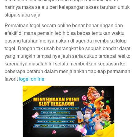
harinya maka selalu beri kelapangan akses taruhan untuk
siapa-siapa saja.
Permainan togel secara online benar-benar ringan dan
efektif di mana pemain lebih bisa bebas tentukan waktu
pasang taruhan menyamakan di agenda membuka tutup
togel. Dengan tak usah berangkat ke sebuah bandar darat
yang mungkin tempat nya jauh serta cukup terdapat resiko
karenanya masalah ini selalu memberikan kepuasan ke
beberapa betaruh dalam menjalankan tiap-tiap permainan
favorit
togel online
.