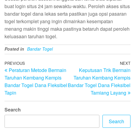
buat login situs 24 jam sewaktu-waktu. Peroleh akses situs
bandar togel dana lekas serta pastikan juga opsi pasaran
togel terkomplet yang ingin dimainkan kesempatan
menang makin tinggi maka pastinya betaruh dapat peroleh
keluasaan taruhan togel.
Posted in
Bandar Togel
Post
Previous
PREVIOUS
NEXT
N
Peraturan Metode Bermain
Keputusan Trik Bermain
Post
Po
navigation
Taruhan Kembang Kempis
Taruhan Kembang Kempis
Bandar Togel Dana Fleksibel
Bandar Togel Dana Fleksibel
Tapin
Tamiang Layang
Search
Search