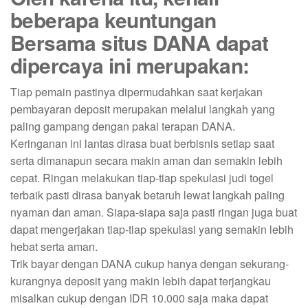
beberapa keuntungan
Bersama situs DANA dapat
dipercaya ini merupakan:
Tiap pemain pastinya dipermudahkan saat kerjakan
pembayaran deposit merupakan melalui langkah yang
paling gampang dengan pakai terapan DANA.
Keringanan ini lantas dirasa buat berbisnis setiap saat
serta dimanapun secara makin aman dan semakin lebih
cepat. Ringan melakukan tiap-tiap spekulasi judi togel
terbaik pasti dirasa banyak betaruh lewat langkah paling
nyaman dan aman. Siapa-siapa saja pasti ringan juga buat
dapat mengerjakan tiap-tiap spekulasi yang semakin lebih
hebat serta aman.
Trik bayar dengan DANA cukup hanya dengan sekurang-
kurangnya deposit yang makin lebih dapat terjangkau
misalkan cukup dengan IDR 10.000 saja maka dapat