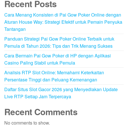
Recent Posts
Cara Menang Konsisten di Pai Gow Poker Online dengan
Aturan House Way: Strategi Efektif untuk Pemain Penyuka
Tantangan
Panduan Strategi Pai Gow Poker Online Terbaik untuk
Pemula di Tahun 2026: Tips dan Trik Menang Sukses
Cara Bermain Pai Gow Poker di HP dengan Aplikasi
Casino Paling Stabil untuk Pemula
Analisis RTP Slot Online: Memahami Keterkaitan
Persentase Tinggi dan Peluang Kemenangan
Daftar Situs Slot Gacor 2026 yang Menyediakan Update
Live RTP Setiap Jam Terpercaya
Recent Comments
No comments to show.