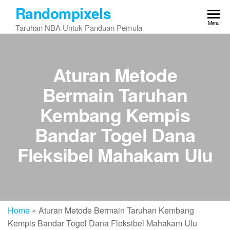
Skip
Randompixels
to
Menu
Taruhan NBA Untuk Panduan Pemula
the
content
Aturan Metode
Bermain Taruhan
Kembang Kempis
Bandar Togel Dana
Fleksibel Mahakam Ulu
Home
»
Aturan Metode Bermain Taruhan Kembang
Kempis Bandar Togel Dana Fleksibel Mahakam Ulu