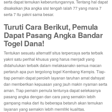
serta dapat temukan keberuntungannya. Tentang hal dapat
disaksikan jika angka sisi tengah ialah 77 yang mana 7
serta 7 itu yakni sama besar.
Turuti Cara Berikut, Pemula
Dapat Pasang Angka Bandar
Togel Dana!
Tentukan sesuatu alternatif situs terpercaya serta terbaik
yakni satu perihal khusus yang harus menjadi yang
didahulukan terbaik dalam melaksanakn semua macan
pertaruh apa pun tergolong togel Kembang Kempis. Tiap-
tiap pemain dapat peroleh layanan taruhan amat dahsyat
dan memberikan kepuasan yang jauh makin nyaman serta
aman. Tiap pemain pemula tentunya dapat selekasnya
pasang angka dengan dan cara yang semakin lebih
gampang maka dari itu beberapa betaruh akan temukan
layanan yang semakin lebih memiliki kualitas.