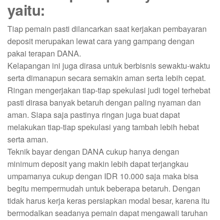
yaitu:
Tiap pemain pasti dilancarkan saat kerjakan pembayaran
deposit merupakan lewat cara yang gampang dengan
pakai terapan DANA.
Kelapangan ini juga dirasa untuk berbisnis sewaktu-waktu
serta dimanapun secara semakin aman serta lebih cepat.
Ringan mengerjakan tiap-tiap spekulasi judi togel terhebat
pasti dirasa banyak betaruh dengan paling nyaman dan
aman. Siapa saja pastinya ringan juga buat dapat
melakukan tiap-tiap spekulasi yang tambah lebih hebat
serta aman.
Teknik bayar dengan DANA cukup hanya dengan
minimum deposit yang makin lebih dapat terjangkau
umpamanya cukup dengan IDR 10.000 saja maka bisa
begitu mempermudah untuk beberapa betaruh. Dengan
tidak harus kerja keras persiapkan modal besar, karena itu
bermodalkan seadanya pemain dapat mengawali taruhan