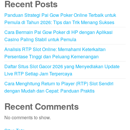
Recent Posts
Panduan Strategi Pai Gow Poker Online Terbaik untuk
Pemula di Tahun 2026: Tips dan Trik Menang Sukses
Cara Bermain Pai Gow Poker di HP dengan Aplikasi
Casino Paling Stabil untuk Pemula
Analisis RTP Slot Online: Memahami Keterkaitan
Persentase Tinggi dan Peluang Kemenangan
Daftar Situs Slot Gacor 2026 yang Menyediakan Update
Live RTP Setiap Jam Terpercaya
Cara Menghitung Return to Player (RTP) Slot Sendiri
dengan Mudah dan Cepat: Panduan Praktis
Recent Comments
No comments to show.