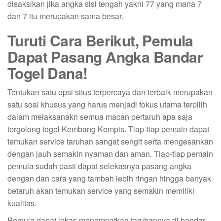
disaksikan jika angka sisi tengah yakni 77 yang mana 7
dan 7 itu merupakan sama besar.
Turuti Cara Berikut, Pemula
Dapat Pasang Angka Bandar
Togel Dana!
Tentukan satu opsi situs terpercaya dan terbaik merupakan
satu soal khusus yang harus menjadi fokus utama terpilih
dalam melaksanakn semua macan pertaruh apa saja
tergolong togel Kembang Kempis. Tiap-tiap pemain dapat
temukan service taruhan sangat sengit serta mengesankan
dengan jauh semakin nyaman dan aman. Tiap-tiap pemain
pemula sudah pasti dapat selekasnya pasang angka
dengan dan cara yang tambah lebih ringan hingga banyak
betaruh akan temukan service yang semakin memiliki
kualitas.
Pemula dapat lekas menempatkan taruhannya di bandar