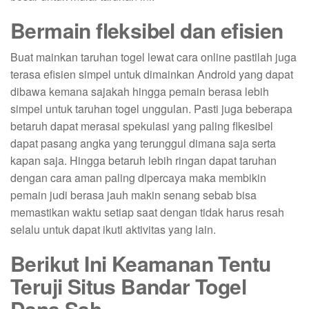
Bermain fleksibel dan efisien
Buat mainkan taruhan togel lewat cara online pastilah juga
terasa efisien simpel untuk dimainkan Android yang dapat
dibawa kemana sajakah hingga pemain berasa lebih
simpel untuk taruhan togel unggulan. Pasti juga beberapa
betaruh dapat merasai spekulasi yang paling flkesibel
dapat pasang angka yang terunggul dimana saja serta
kapan saja. Hingga betaruh lebih ringan dapat taruhan
dengan cara aman paling dipercaya maka membikin
pemain judi berasa jauh makin senang sebab bisa
memastikan waktu setiap saat dengan tidak harus resah
selalu untuk dapat ikuti aktivitas yang lain.
Berikut Ini Keamanan Tentu
Teruji Situs Bandar Togel
Dana Sah