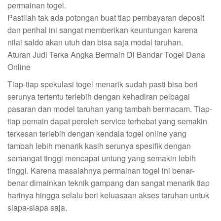
permainan togel.
Pastilah tak ada potongan buat tiap pembayaran deposit
dan perihal ini sangat memberikan keuntungan karena
nilai saldo akan utuh dan bisa saja modal taruhan.
Aturan Judi Terka Angka Bermain Di Bandar Togel Dana
Online
Tiap-tiap spekulasi togel menarik sudah pasti bisa beri
serunya tertentu terlebih dengan kehadiran pelbagai
pasaran dan model taruhan yang tambah bermacam. Tiap-
tiap pemain dapat peroleh service terhebat yang semakin
terkesan terlebih dengan kendala togel online yang
tambah lebih menarik kasih serunya spesifik dengan
semangat tinggi mencapai untung yang semakin lebih
tinggi. Karena masalahnya permainan togel ini benar-
benar dimainkan teknik gampang dan sangat menarik tiap
harinya hingga selalu beri keluasaan akses taruhan untuk
siapa-siapa saja.