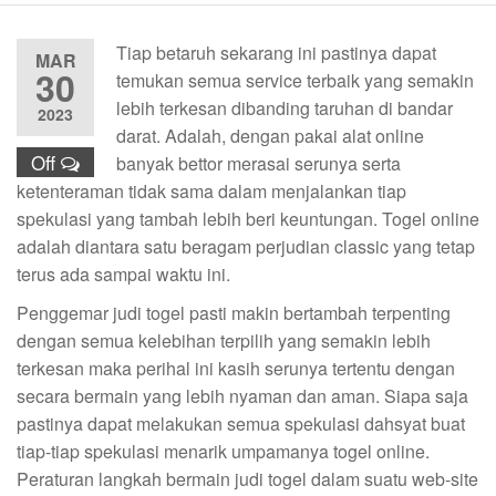
Tiap betaruh sekarang ini pastinya dapat
MAR
30
temukan semua service terbaik yang semakin
lebih terkesan dibanding taruhan di bandar
2023
darat. Adalah, dengan pakai alat online
Off
banyak bettor merasai serunya serta
ketenteraman tidak sama dalam menjalankan tiap
spekulasi yang tambah lebih beri keuntungan. Togel online
adalah diantara satu beragam perjudian classic yang tetap
terus ada sampai waktu ini.
Penggemar judi togel pasti makin bertambah terpenting
dengan semua kelebihan terpilih yang semakin lebih
terkesan maka perihal ini kasih serunya tertentu dengan
secara bermain yang lebih nyaman dan aman. Siapa saja
pastinya dapat melakukan semua spekulasi dahsyat buat
tiap-tiap spekulasi menarik umpamanya togel online.
Peraturan langkah bermain judi togel dalam suatu web-site