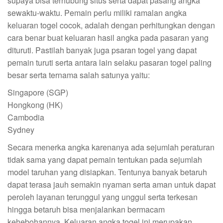
supaya bisa terhubung situs serta dapat pasang angka
sewaktu-waktu. Pemain perlu miliki ramalan angka
keluaran togel cocok, adalah dengan perhitungkan dengan
cara benar buat keluaran hasil angka pada pasaran yang
dituruti. Pastilah banyak juga psaran togel yang dapat
pemain turuti serta antara lain selaku pasaran togel paling
besar serta ternama salah satunya yaitu:
Singapore (SGP)
Hongkong (HK)
Cambodia
Sydney
Secara menerka angka karenanya ada sejumlah peraturan
tidak sama yang dapat pemain tentukan pada sejumlah
model taruhan yang disiapkan. Tentunya banyak betaruh
dapat terasa jauh semakin nyaman serta aman untuk dapat
peroleh layanan terunggul yang unggul serta terkesan
hingga betaruh bisa menjalankan bermacam
kehebohannya. Keluaran angka togel ini merupakan