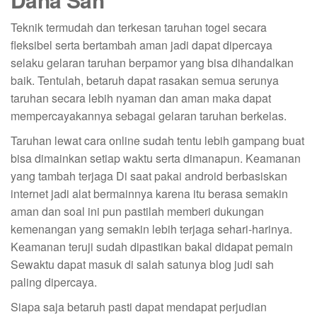
Teknik termudah dan terkesan taruhan togel secara
fleksibel serta bertambah aman jadi dapat dipercaya
selaku gelaran taruhan berpamor yang bisa dihandalkan
baik. Tentulah, betaruh dapat rasakan semua serunya
taruhan secara lebih nyaman dan aman maka dapat
mempercayakannya sebagai gelaran taruhan berkelas.
Taruhan lewat cara online sudah tentu lebih gampang buat
bisa dimainkan setiap waktu serta dimanapun. Keamanan
yang tambah terjaga Di saat pakai android berbasiskan
internet jadi alat bermainnya karena itu berasa semakin
aman dan soal ini pun pastilah memberi dukungan
kemenangan yang semakin lebih terjaga sehari-harinya.
Keamanan teruji sudah dipastikan bakal didapat pemain
Sewaktu dapat masuk di salah satunya blog judi sah
paling dipercaya.
Siapa saja betaruh pasti dapat mendapat perjudian