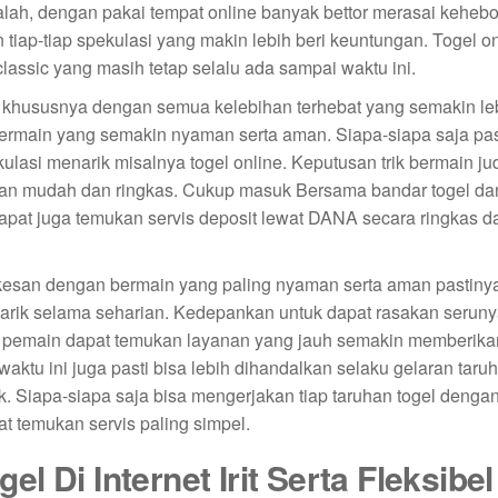
Ialah, dengan pakai tempat online banyak bettor merasai keheb
iap-tiap spekulasi yang makin lebih beri keuntungan. Togel on
lassic yang masih tetap selalu ada sampai waktu ini.
h khususnya dengan semua kelebihan terhebat yang semakin le
bermain yang semakin nyaman serta aman. Siapa-siapa saja pas
lasi menarik misalnya togel online. Keputusan trik bermain jud
an mudah dan ringkas. Cukup masuk Bersama bandar togel da
apat juga temukan servis deposit lewat DANA secara ringkas 
erkesan dengan bermain yang paling nyaman serta aman pastiny
arik selama seharian. Kedepankan untuk dapat rasakan seruny
a pemain dapat temukan layanan yang jauh semakin memberika
aktu ini juga pasti bisa lebih dihandalkan selaku gelaran taru
ik. Siapa-siapa saja bisa mengerjakan tiap taruhan togel deng
t temukan servis paling simpel.
 Di Internet Irit Serta Fleksibel