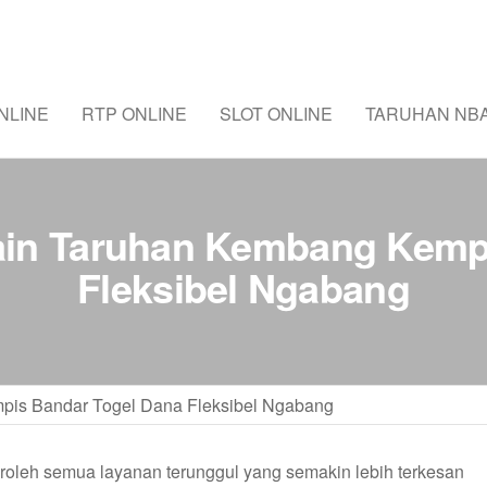
NLINE
RTP ONLINE
SLOT ONLINE
TARUHAN NB
ain Taruhan Kembang Kempi
Fleksibel Ngabang
pis Bandar Togel Dana Fleksibel Ngabang
peroleh semua layanan terunggul yang semakin lebih terkesan