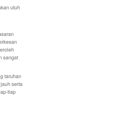
akan utuh
asaran
terkesan
eroleh
n sangat
ng taruhan
jauh serta
ap-tiap