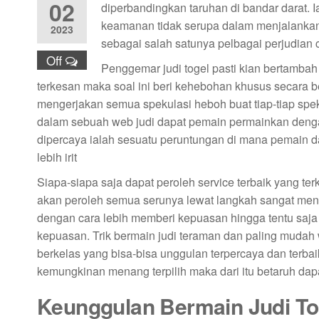
02
diperbandingkan taruhan di bandar darat. 
keamanan tidak serupa dalam menjalankan t
2023
sebagai salah satunya pelbagai perjudian c
Off
Penggemar judi togel pasti kian bertamba
terkesan maka soal ini beri kehebohan khusus secara 
mengerjakan semua spekulasi heboh buat tiap-tiap speku
dalam sebuah web judi dapat pemain permainkan deng
dipercaya ialah sesuatu peruntungan di mana pemain d
lebih irit
Siapa-siapa saja dapat peroleh service terbaik yang t
akan peroleh semua serunya lewat langkah sangat men
dengan cara lebih memberi kepuasan hingga tentu saj
kepuasan. Trik bermain judi teraman dan paling mudah w
berkelas yang bisa-bisa unggulan terpercaya dan terba
kemungkinan menang terpilih maka dari itu betaruh dapa
Keunggulan Bermain Judi Togel