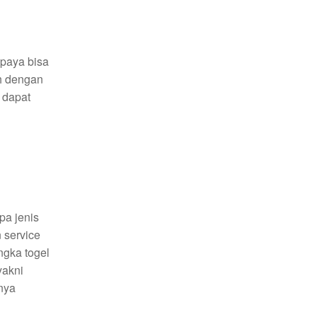
upaya bisa
ah dengan
 dapat
pa jenis
 service
ngka togel
yakni
nya