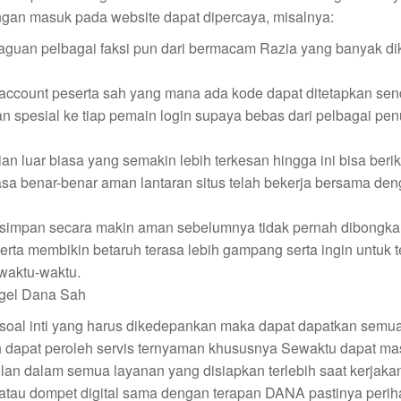
ngan masuk pada website dapat dipercaya, misalnya:
aguan pelbagai faksi pun dari bermacam Razia yang banyak di
ccount peserta sah yang mana ada kode dapat ditetapkan sendi
an spesial ke tiap pemain login supaya bebas dari pelbagai pe
n luar biasa yang semakin lebih terkesan hingga ini bisa beri
sa benar-benar aman lantaran situs telah bekerja bersama de
t disimpan secara makin aman sebelumnya tidak pernah dibongkar
rta membikin betaruh terasa lebih gampang serta ingin untuk t
waktu-waktu.
ogel Dana Sah
tu soal inti yang harus dikedepankan maka dapat dapatkan semua
h dapat peroleh servis ternyaman khususnya Sewaktu dapat m
lan dalam semua layanan yang disiapkan terlebih saat kerjaka
atau dompet digital sama dengan terapan DANA pastinya periha