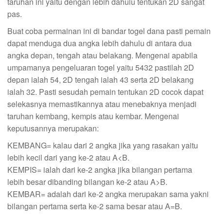
taruhan ini yaitu dengan lebih dahulu tentukan 2D sangat
pas.
Buat coba permainan ini di bandar togel dana pasti pemain
dapat menduga dua angka lebih dahulu di antara dua
angka depan, tengah atau belakang. Mengenai apabila
umpamanya pengeluaran togel yaitu 5432 pastilah 2D
depan ialah 54, 2D tengah ialah 43 serta 2D belakang
ialah 32. Pasti sesudah pemain tentukan 2D cocok dapat
selekasnya memastikannya atau menebaknya menjadi
taruhan kembang, kempis atau kembar. Mengenai
keputusannya merupakan:
KEMBANG= kalau dari 2 angka jika yang rasakan yaitu
lebih kecil dari yang ke-2 atau A<B.
KEMPIS= ialah dari ke-2 angka jika bilangan pertama
lebih besar dibanding bilangan ke-2 atau A>B.
KEMBAR= adalah dari ke-2 angka merupakan sama yakni
bilangan pertama serta ke-2 sama besar atau A=B.