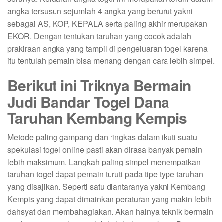
angka tersusun sejumlah 4 angka yang berurut yakni
sebagai AS, KOP, KEPALA serta paling akhir merupakan
EKOR. Dengan tentukan taruhan yang cocok adalah
prakiraan angka yang tampil di pengeluaran togel karena
itu tentulah pemain bisa menang dengan cara lebih simpel.
Berikut ini Triknya Bermain
Judi Bandar Togel Dana
Taruhan Kembang Kempis
Metode paling gampang dan ringkas dalam ikuti suatu
spekulasi togel online pasti akan dirasa banyak pemain
lebih maksimum. Langkah paling simpel menempatkan
taruhan togel dapat pemain turuti pada tipe type taruhan
yang disajikan. Seperti satu diantaranya yakni Kembang
Kempis yang dapat dimainkan peraturan yang makin lebih
dahsyat dan membahagiakan. Akan halnya teknik bermain