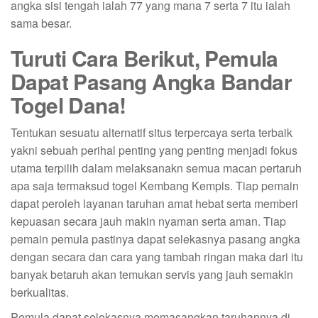
angka sisi tengah ialah 77 yang mana 7 serta 7 itu ialah
sama besar.
Turuti Cara Berikut, Pemula
Dapat Pasang Angka Bandar
Togel Dana!
Tentukan sesuatu alternatif situs terpercaya serta terbaik
yakni sebuah perihal penting yang penting menjadi fokus
utama terpilih dalam melaksanakn semua macan pertaruh
apa saja termaksud togel Kembang Kempis. Tiap pemain
dapat peroleh layanan taruhan amat hebat serta memberi
kepuasan secara jauh makin nyaman serta aman. Tiap
pemain pemula pastinya dapat selekasnya pasang angka
dengan secara dan cara yang tambah ringan maka dari itu
banyak betaruh akan temukan servis yang jauh semakin
berkualitas.
Pemula dapat selekasnya memasangkan taruhannya di