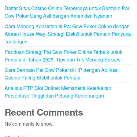
Daftar Situs Casino Online Terpercaya untuk Bermain Pai
Gow Poker Uang Asli dengan Aman dan Nyaman
Cara Menang Konsisten di Pai Gow Poker Online dengan
Aturan House Way: Strategi Efektif untuk Pemain Penyuka
Tantangan
Panduan Strategi Pai Gow Poker Online Terbaik untuk
Pemula di Tahun 2026: Tips dan Trik Menang Sukses
Cara Bermain Pai Gow Poker di HP dengan Aplikasi
Casino Paling Stabil untuk Pemula
Analisis RTP Slot Online: Memahami Keterkaitan
Persentase Tinggi dan Peluang Kemenangan
Recent Comments
No comments to show.