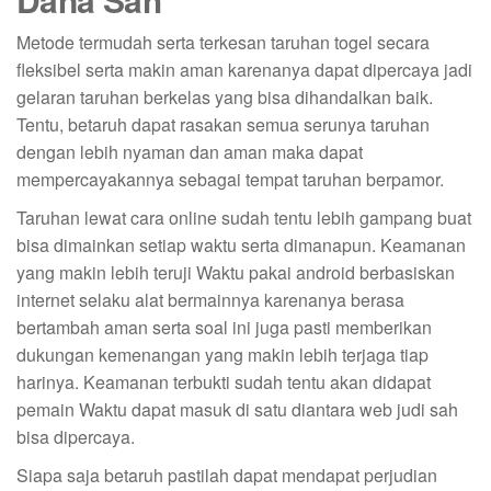
Metode termudah serta terkesan taruhan togel secara
fleksibel serta makin aman karenanya dapat dipercaya jadi
gelaran taruhan berkelas yang bisa dihandalkan baik.
Tentu, betaruh dapat rasakan semua serunya taruhan
dengan lebih nyaman dan aman maka dapat
mempercayakannya sebagai tempat taruhan berpamor.
Taruhan lewat cara online sudah tentu lebih gampang buat
bisa dimainkan setiap waktu serta dimanapun. Keamanan
yang makin lebih teruji Waktu pakai android berbasiskan
internet selaku alat bermainnya karenanya berasa
bertambah aman serta soal ini juga pasti memberikan
dukungan kemenangan yang makin lebih terjaga tiap
harinya. Keamanan terbukti sudah tentu akan didapat
pemain Waktu dapat masuk di satu diantara web judi sah
bisa dipercaya.
Siapa saja betaruh pastilah dapat mendapat perjudian