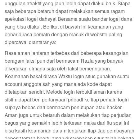
unggulan atraktif yang jauh lebih dapat diakui baik. Siapa
saja beberapa betaruh dapat melakukan semua ragam
spekulasi togel dahsyat Bersama suatu bandar togel dana
yang bisa diakui. Berikut di bawah ini keamanan yang
benar dirasa pemain dengan masuk di website paling
dipercaya, diantaranya:
Rasa aman lantaran terbebas dari beberapa kesangsian
beragam faksi pun dari bermacam Razia yang banyak
dikerjakan dimana saja oleh faksi pemerintahan.
Keamanan bakal dirasa Waktu login situs gunakan suatu
account anggota sah yang mana ada kode dapat
ditetapkan sendiri. Metode login terbukti aman karena
sistim dapat beri pertanyaan pribadi ke tiap pemain login
supaya bebas dari bermacam penutupan atau hacker.
Aman juga untuk betaruh dalam melakukan tiap perjudian
bagus yang semakin lebih terkesan maka dari itu soal ini
bisa kasih keamanan dalam tentukan tiap-tiap pembayaran
deposit terasa begitu aman dikarenakan situs telah bekerja