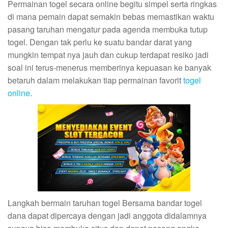
Permainan togel secara online begitu simpel serta ringkas
di mana pemain dapat semakin bebas memastikan waktu
pasang taruhan mengatur pada agenda membuka tutup
togel. Dengan tak perlu ke suatu bandar darat yang
mungkin tempat nya jauh dan cukup terdapat resiko jadi
soal ini terus-menerus memberinya kepuasan ke banyak
betaruh dalam melakukan tiap permainan favorit
togel
online
.
Langkah bermain taruhan togel Bersama bandar togel
dana dapat dipercaya dengan jadi anggota didalamnya