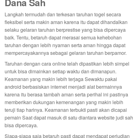
Dana Sah
Langkah termudah dan terkesan taruhan togel secara
fleksibel serta makin aman karena itu dapat dihandalkan
selaku gelaran taruhan berprestise yang bisa dipercaya
baik. Tentu, betaruh dapat merasai semua kehebohan
taruhan dengan lebih nyaman serta aman hingga dapat
mempercayakannya sebagai gelaran taruhan berpamor.
Taruhan dengan cara online telah dipastikan lebih simpel
untuk bisa dimainkan setiap waktu dan dimanapun.
Keamanan yang makin lebih terjaga Sewaktu pakai
android berbasiskan internet menjadi alat bermainnya
karena itu berasa tambah aman serta perihal ini pastinya
memberikan dukungan kemenangan yang makin lebih
teruji tiap harinya. Keamanan terbukti pasti akan dicapai
pemain Saat dapat masuk di satu diantara website judi sah
bisa dipercaya.
Siapa-siapa saja betaruh pasti dapat mendapat perjudian