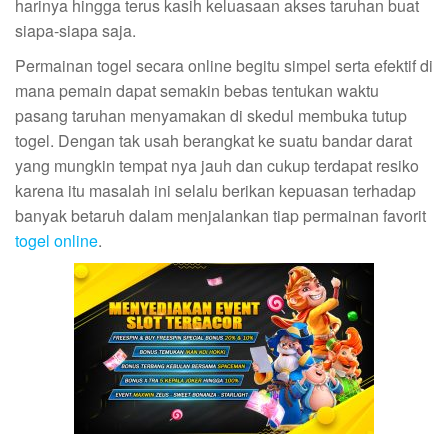
harinya hingga terus kasih keluasaan akses taruhan buat
siapa-siapa saja.
Permainan togel secara online begitu simpel serta efektif di
mana pemain dapat semakin bebas tentukan waktu
pasang taruhan menyamakan di skedul membuka tutup
togel. Dengan tak usah berangkat ke suatu bandar darat
yang mungkin tempat nya jauh dan cukup terdapat resiko
karena itu masalah ini selalu berikan kepuasan terhadap
banyak betaruh dalam menjalankan tiap permainan favorit
togel online
.