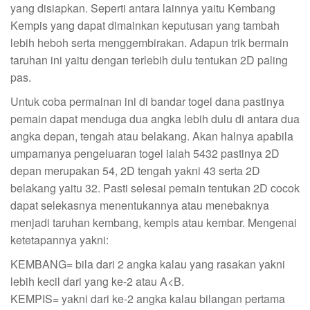
yang disiapkan. Seperti antara lainnya yaitu Kembang
Kempis yang dapat dimainkan keputusan yang tambah
lebih heboh serta menggembirakan. Adapun trik bermain
taruhan ini yaitu dengan terlebih dulu tentukan 2D paling
pas.
Untuk coba permainan ini di bandar togel dana pastinya
pemain dapat menduga dua angka lebih dulu di antara dua
angka depan, tengah atau belakang. Akan halnya apabila
umpamanya pengeluaran togel ialah 5432 pastinya 2D
depan merupakan 54, 2D tengah yakni 43 serta 2D
belakang yaitu 32. Pasti selesai pemain tentukan 2D cocok
dapat selekasnya menentukannya atau menebaknya
menjadi taruhan kembang, kempis atau kembar. Mengenai
ketetapannya yakni:
KEMBANG= bila dari 2 angka kalau yang rasakan yakni
lebih kecil dari yang ke-2 atau A<B.
KEMPIS= yakni dari ke-2 angka kalau bilangan pertama