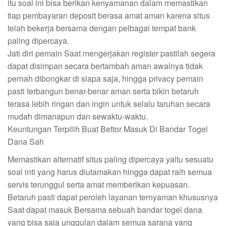
itu soal ini bisa berikan kenyamanan dalam memastikan
tiap pembayaran deposit berasa amat aman karena situs
telah bekerja bersama dengan pelbagai tempat bank
paling dipercaya.
Jati diri pemain Saat mengerjakan register pastilah segera
dapat disimpan secara bertambah aman awalnya tidak
pernah dibongkar di siapa saja, hingga privacy pemain
pasti terbangun benar-benar aman serta bikin betaruh
terasa lebih ringan dan ingin untuk selalu taruhan secara
mudah dimanapun dan sewaktu-waktu.
Keuntungan Terpilih Buat Bettor Masuk Di Bandar Togel
Dana Sah
Memastikan alternatif situs paling dipercaya yaitu sesuatu
soal inti yang harus diutamakan hingga dapat raih semua
servis terunggul serta amat memberikan kepuasan.
Betaruh pasti dapat peroleh layanan ternyaman khususnya
Saat dapat masuk Bersama sebuah bandar togel dana
yang bisa saja unggulan dalam semua sarana yang