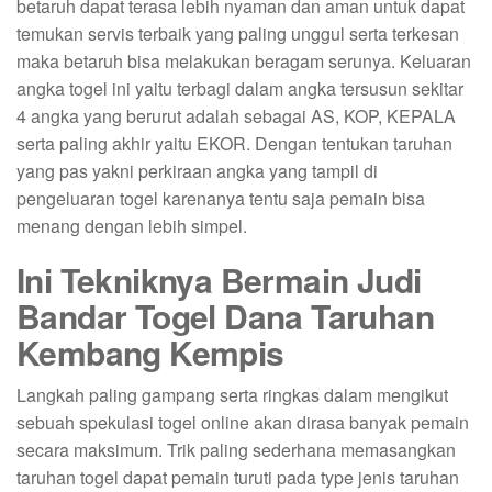
betaruh dapat terasa lebih nyaman dan aman untuk dapat
temukan servis terbaik yang paling unggul serta terkesan
maka betaruh bisa melakukan beragam serunya. Keluaran
angka togel ini yaitu terbagi dalam angka tersusun sekitar
4 angka yang berurut adalah sebagai AS, KOP, KEPALA
serta paling akhir yaitu EKOR. Dengan tentukan taruhan
yang pas yakni perkiraan angka yang tampil di
pengeluaran togel karenanya tentu saja pemain bisa
menang dengan lebih simpel.
Ini Tekniknya Bermain Judi
Bandar Togel Dana Taruhan
Kembang Kempis
Langkah paling gampang serta ringkas dalam mengikut
sebuah spekulasi togel online akan dirasa banyak pemain
secara maksimum. Trik paling sederhana memasangkan
taruhan togel dapat pemain turuti pada type jenis taruhan