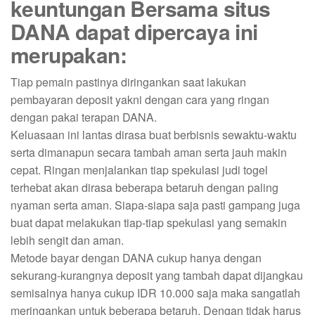
keuntungan Bersama situs
DANA dapat dipercaya ini
merupakan:
Tiap pemain pastinya diringankan saat lakukan
pembayaran deposit yakni dengan cara yang ringan
dengan pakai terapan DANA.
Keluasaan ini lantas dirasa buat berbisnis sewaktu-waktu
serta dimanapun secara tambah aman serta jauh makin
cepat. Ringan menjalankan tiap spekulasi judi togel
terhebat akan dirasa beberapa betaruh dengan paling
nyaman serta aman. Siapa-siapa saja pasti gampang juga
buat dapat melakukan tiap-tiap spekulasi yang semakin
lebih sengit dan aman.
Metode bayar dengan DANA cukup hanya dengan
sekurang-kurangnya deposit yang tambah dapat dijangkau
semisalnya hanya cukup IDR 10.000 saja maka sangatlah
meringankan untuk beberapa betaruh. Dengan tidak harus