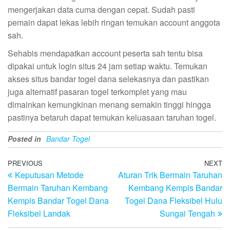
mengerjakan data cuma dengan cepat. Sudah pasti
pemain dapat lekas lebih ringan temukan account anggota
sah.
Sehabis mendapatkan account peserta sah tentu bisa
dipakai untuk login situs 24 jam setiap waktu. Temukan
akses situs bandar togel dana selekasnya dan pastikan
juga alternatif pasaran togel terkomplet yang mau
dimainkan kemungkinan menang semakin tinggi hingga
pastinya betaruh dapat temukan keluasaan taruhan togel.
Posted in
Bandar Togel
Post
Previous
PREVIOUS
NEXT
N
Keputusan Metode
Aturan Trik Bermain Taruhan
Post
Po
navigation
Bermain Taruhan Kembang
Kembang Kempis Bandar
Kempis Bandar Togel Dana
Togel Dana Fleksibel Hulu
Fleksibel Landak
Sungai Tengah