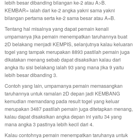
lebih besar dibanding bilangan ke-2 atau A>B.
KEMBAR= ialah dari ke-2 angka yakni sama yakni
bilangan pertama serta ke-2 sama besar atau A=B.
Tentang hal misalnya yang dapat pemain kenali
umpamanya jika pemain menempatkan taruhannya buat
2D belakang menjadi KEMPIS, selanjutnya kalau keluaran
togel yang tampak merupakan 8893 pastilah pemain juga
dikatakan menang sebab dapat disaksikan kalau dari
angka itu sisi belakang ialah 93 yang mana jika 9 yaitu
lebih besar dibanding 3.
Contoh yang lain, umpamanya pemain memasangkan
taruhannya untuk ramalan 2D depan jadi KEMBANG
kemudian memandang pada result togel yang keluar
merupakan 3487 pastilah pemain juga ditetapkan menang,
kalau dapat disaksikan angka depan ini yaitu 34 yang
mana angka 3 pastinya lebih kecil dari 4.
Kalau contohnya pemain menempatkan taruhanya untuk