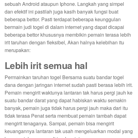
sebuah Android ataupun Iphone. Langkah yang simpel
dan efektif ini pastilah juga kasih banyak fungsi buat
beberapa bettor. Pasti terdapat beberapa keunggulan
bermain judi togel di dalam internet yang dapat dicapai
beberapa bettor khususnya membikin pemain terasa lebih
irit taruhan dengan fleksibel, Akan halnya kelebihan itu
merupakan:
Lebih irit semua hal
Permainkan taruhan togel Bersama suatu bandar togel
dana dengan jaringan internet sudah pasti berasa lebih irit.
Pemain mengirit waktunya lantaran tak harus pergi jauh ke
suatu bandar darat yang dapat habiskan waktu semakin
banyak, pemain juga tidak harus pergi jauh maka dari itu
tidak terasa Penat serta membuat pemain tambah dapat
mengirit tenaganya. Sampai, pemain bisa mengirit
keuangannya lantaran tak usah mengeluarkan modal yang