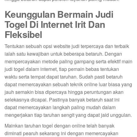
Keunggulan Bermain Judi
Togel Di Internet Irit Dan
Fleksibel
Tentukan sebuah opsi website judi terpercaya dan terbaik
ialah satu kewajiban untuk beberapa betaruh. Dengan
mempercayakan metode paling gampang serta efektif main
judi togel dalam internet, tiap pemain bebas tentukan
waktu serta tempat dapat taruhan. Sudah pasti betaruh
dapat memercayakan sebuah teknik online luar biasa yang
jauh semakin bisa dipercaya hingga peruntungan akan
selekasnya dicapai. Pastinya banyak betaruh saat ini
dapat memercayakan langkah paling mudah dalam
mengerjakan tiap taruhan sengit yang dapat jaid unggulan.
Mainkan taruhan togel dengan online telah banyak
diminati pearuh sekarang ini dengan memercayakan