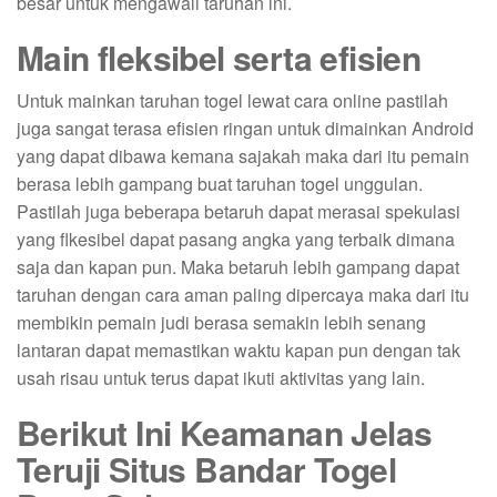
besar untuk mengawali taruhan ini.
Main fleksibel serta efisien
Untuk mainkan taruhan togel lewat cara online pastilah
juga sangat terasa efisien ringan untuk dimainkan Android
yang dapat dibawa kemana sajakah maka dari itu pemain
berasa lebih gampang buat taruhan togel unggulan.
Pastilah juga beberapa betaruh dapat merasai spekulasi
yang flkesibel dapat pasang angka yang terbaik dimana
saja dan kapan pun. Maka betaruh lebih gampang dapat
taruhan dengan cara aman paling dipercaya maka dari itu
membikin pemain judi berasa semakin lebih senang
lantaran dapat memastikan waktu kapan pun dengan tak
usah risau untuk terus dapat ikuti aktivitas yang lain.
Berikut Ini Keamanan Jelas
Teruji Situs Bandar Togel