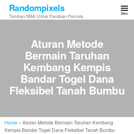
Skip
Randompixels
to
Menu
Taruhan NBA Untuk Panduan Pemula
the
content
Aturan Metode
Bermain Taruhan
Kembang Kempis
Bandar Togel Dana
Fleksibel Tanah Bumbu
Home
»
Aturan Metode Bermain Taruhan Kembang
Kempis Bandar Togel Dana Fleksibel Tanah Bumbu