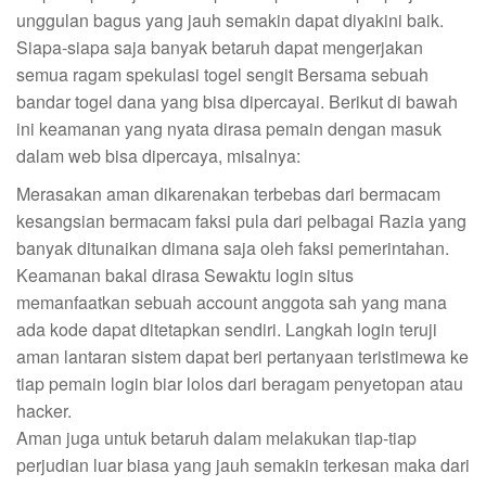
unggulan bagus yang jauh semakin dapat diyakini baik.
Siapa-siapa saja banyak betaruh dapat mengerjakan
semua ragam spekulasi togel sengit Bersama sebuah
bandar togel dana yang bisa dipercayai. Berikut di bawah
ini keamanan yang nyata dirasa pemain dengan masuk
dalam web bisa dipercaya, misalnya:
Merasakan aman dikarenakan terbebas dari bermacam
kesangsian bermacam faksi pula dari pelbagai Razia yang
banyak ditunaikan dimana saja oleh faksi pemerintahan.
Keamanan bakal dirasa Sewaktu login situs
memanfaatkan sebuah account anggota sah yang mana
ada kode dapat ditetapkan sendiri. Langkah login teruji
aman lantaran sistem dapat beri pertanyaan teristimewa ke
tiap pemain login biar lolos dari beragam penyetopan atau
hacker.
Aman juga untuk betaruh dalam melakukan tiap-tiap
perjudian luar biasa yang jauh semakin terkesan maka dari