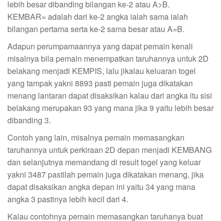
lebih besar dibanding bilangan ke-2 atau A>B.
KEMBAR= adalah dari ke-2 angka ialah sama ialah
bilangan pertama serta ke-2 sama besar atau A=B.
Adapun perumpamaannya yang dapat pemain kenali
misalnya bila pemain menempatkan taruhannya untuk 2D
belakang menjadi KEMPIS, lalu jikalau keluaran togel
yang tampak yakni 8893 pasti pemain juga dikatakan
menang lantaran dapat disaksikan kalau dari angka itu sisi
belakang merupakan 93 yang mana jika 9 yaitu lebih besar
dibanding 3.
Contoh yang lain, misalnya pemain memasangkan
taruhannya untuk perkiraan 2D depan menjadi KEMBANG
dan selanjutnya memandang di result togel yang keluar
yakni 3487 pastilah pemain juga dikatakan menang, jika
dapat disaksikan angka depan ini yaitu 34 yang mana
angka 3 pastinya lebih kecil dari 4.
Kalau contohnya pemain memasangkan taruhanya buat