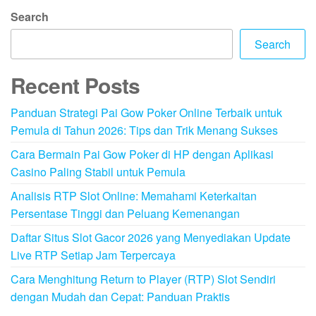
Search
Search
Recent Posts
Panduan Strategi Pai Gow Poker Online Terbaik untuk
Pemula di Tahun 2026: Tips dan Trik Menang Sukses
Cara Bermain Pai Gow Poker di HP dengan Aplikasi
Casino Paling Stabil untuk Pemula
Analisis RTP Slot Online: Memahami Keterkaitan
Persentase Tinggi dan Peluang Kemenangan
Daftar Situs Slot Gacor 2026 yang Menyediakan Update
Live RTP Setiap Jam Terpercaya
Cara Menghitung Return to Player (RTP) Slot Sendiri
dengan Mudah dan Cepat: Panduan Praktis