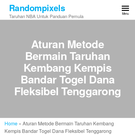
Skip
Randompixels
to
Menu
Taruhan NBA Untuk Panduan Pemula
the
content
Aturan Metode
Bermain Taruhan
Kembang Kempis
Bandar Togel Dana
Fleksibel Tenggarong
Home
»
Aturan Metode Bermain Taruhan Kembang
Kempis Bandar Togel Dana Fleksibel Tenggarong