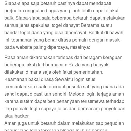
Siapa-siapa saja betaruh pastinya dapat mendapati
perjudian unggulan bagus yang jauh lebih dapat diakui
baik. Siapa-siapa saja beberapa betaruh dapat melakukan
semua jenis spekulasi togel dahsyat Bersama suatu
bandar togel dana yang bisa dipercayai. Berikut di bawah
ini keamanan yang benar dirasa pemain dengan masuk
pada website paling dipercaya, misalnya:
Rasa aman dikarenakan terlepas dari beragam keraguan
beberapa faksi dari bermacam Razia yang banyak
dilakukan dimana saja oleh faksi pemerintahan.
Keamanan bakal dirasa Sewaktu login situs
memanfaatkan suatu account peserta sah yang mana ada
sandi dapat dipastikan sendiri. Metode login terjaga aman
karena sistem dapat beri pertanyaan teristimewa terhadap
tiap pemain login supaya lolos dari bermacam penyetopan
atau hacker.
Aman juga untuk betaruh dalam melakukan tiap perjudian
bagus yang lebih terkesan hingga ini bisa berikan