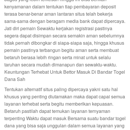
kenyamanan dalam tentukan tiap pembayaran deposit
terasa benar-benar aman lantaran situs telah bekerja
sama-sama dengan beragam media bank dapat dipercaya.
Jati diri pemain Sewaktu kerjakan registrasi pastinya
segera dapat disimpan secara semakin aman sebelumnya
tidak pernah dibongkar di siapa-siapa saja, hingga khusus
pemain pastinya terbangun begitu aman serta membuat
betaruh berasa lebih ringan serta minat untuk selalu
taruhan secara mudah dimanapun dan sewaktu-waktu.
Keuntungan Terhebat Untuk Bettor Masuk Di Bandar Togel
Dana Sah
Tentukan alternatif situs paling dipercaya yakni satu hal
khusus yang penting diutamakan maka dapat capai semua
layanan terhebat serta begitu memberikan kepuasan.
Betaruh pastilah dapat temukan layanan ternyaman
terpenting Waktu dapat masuk Bersama suatu bandar togel
dana yang bisa saja unggulan dalam semua layanan yang