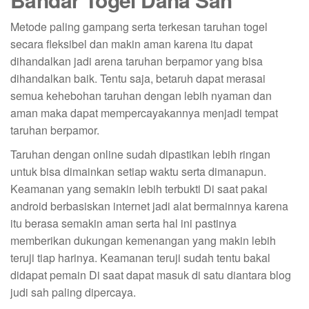
Metode paling gampang serta terkesan taruhan togel
secara fleksibel dan makin aman karena itu dapat
dihandalkan jadi arena taruhan berpamor yang bisa
dihandalkan baik. Tentu saja, betaruh dapat merasai
semua kehebohan taruhan dengan lebih nyaman dan
aman maka dapat mempercayakannya menjadi tempat
taruhan berpamor.
Taruhan dengan online sudah dipastikan lebih ringan
untuk bisa dimainkan setiap waktu serta dimanapun.
Keamanan yang semakin lebih terbukti Di saat pakai
android berbasiskan internet jadi alat bermainnya karena
itu berasa semakin aman serta hal ini pastinya
memberikan dukungan kemenangan yang makin lebih
teruji tiap harinya. Keamanan teruji sudah tentu bakal
didapat pemain Di saat dapat masuk di satu diantara blog
judi sah paling dipercaya.