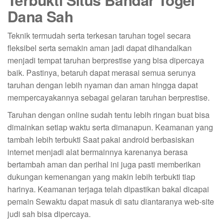
Dana Sah
Teknik termudah serta terkesan taruhan togel secara
fleksibel serta semakin aman jadi dapat dihandalkan
menjadi tempat taruhan berprestise yang bisa dipercaya
baik. Pastinya, betaruh dapat merasai semua serunya
taruhan dengan lebih nyaman dan aman hingga dapat
mempercayakannya sebagai gelaran taruhan berprestise.
Taruhan dengan online sudah tentu lebih ringan buat bisa
dimainkan setiap waktu serta dimanapun. Keamanan yang
tambah lebih terbukti Saat pakai android berbasiskan
internet menjadi alat bermainnya karenanya berasa
bertambah aman dan perihal ini juga pasti memberikan
dukungan kemenangan yang makin lebih terbukti tiap
harinya. Keamanan terjaga telah dipastikan bakal dicapai
pemain Sewaktu dapat masuk di satu diantaranya web-site
judi sah bisa dipercaya.