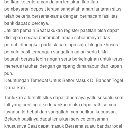
berikan ketenteraman dalam tentukan tiap-tiap
pembayaran deposit terasa sangatlah aman lantaran situs
telah bekerja bersama-sama dengan bermacam fasilitas
bank dapat dipercaya.
Jati diri pemain Saat lakukan register pastilah bisa dapat
disimpan secara bertambah aman sebelumnya tidak
pernah dibongkar pada siapa-siapa saja, hingga khusus
pemain pasti terbangun sangatlah aman serta bikin
betaruh berasa lebih ringan serta berkeinginan untuk terus-
menerus taruhan dengan gampang dimanapun dan kapan
pun.
Keuntungan Terhebat Untuk Bettor Masuk Di Bandar Togel
Dana Sah
Tentukan alternatif situs dapat dipercaya yaitu sesuatu soal
inti yang penting dikedepankan maka dapat raih semua
layanan terhebat dan sangatlah memberikan kepuasan.
Betaruh pastinya dapat temukan service ternyaman
khususnya Saat dapat masuk Bersama suatu bandar togel