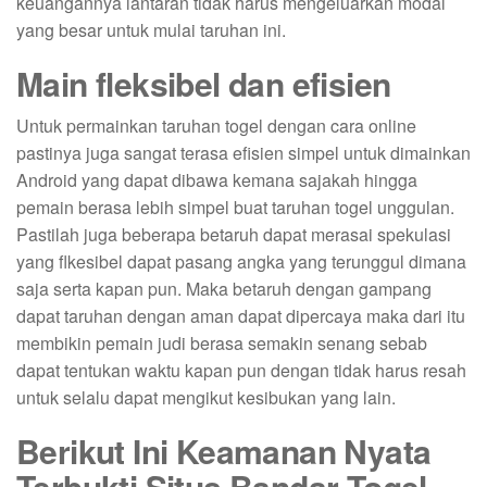
keuangannya lantaran tidak harus mengeluarkan modal
yang besar untuk mulai taruhan ini.
Main fleksibel dan efisien
Untuk permainkan taruhan togel dengan cara online
pastinya juga sangat terasa efisien simpel untuk dimainkan
Android yang dapat dibawa kemana sajakah hingga
pemain berasa lebih simpel buat taruhan togel unggulan.
Pastilah juga beberapa betaruh dapat merasai spekulasi
yang flkesibel dapat pasang angka yang terunggul dimana
saja serta kapan pun. Maka betaruh dengan gampang
dapat taruhan dengan aman dapat dipercaya maka dari itu
membikin pemain judi berasa semakin senang sebab
dapat tentukan waktu kapan pun dengan tidak harus resah
untuk selalu dapat mengikut kesibukan yang lain.
Berikut Ini Keamanan Nyata
Terbukti Situs Bandar Togel