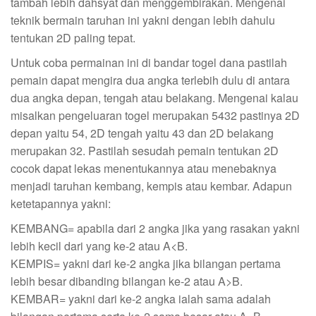
tambah lebih dahsyat dan menggembirakan. Mengenai
teknik bermain taruhan ini yakni dengan lebih dahulu
tentukan 2D paling tepat.
Untuk coba permainan ini di bandar togel dana pastilah
pemain dapat mengira dua angka terlebih dulu di antara
dua angka depan, tengah atau belakang. Mengenai kalau
misalkan pengeluaran togel merupakan 5432 pastinya 2D
depan yaitu 54, 2D tengah yaitu 43 dan 2D belakang
merupakan 32. Pastilah sesudah pemain tentukan 2D
cocok dapat lekas menentukannya atau menebaknya
menjadi taruhan kembang, kempis atau kembar. Adapun
ketetapannya yakni:
KEMBANG= apabila dari 2 angka jika yang rasakan yakni
lebih kecil dari yang ke-2 atau A<B.
KEMPIS= yakni dari ke-2 angka jika bilangan pertama
lebih besar dibanding bilangan ke-2 atau A>B.
KEMBAR= yakni dari ke-2 angka ialah sama adalah