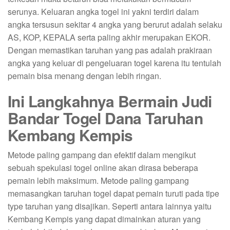
serunya. Keluaran angka togel ini yakni terdiri dalam
angka tersusun sekitar 4 angka yang berurut adalah selaku
AS, KOP, KEPALA serta paling akhir merupakan EKOR.
Dengan memastikan taruhan yang pas adalah prakiraan
angka yang keluar di pengeluaran togel karena itu tentulah
pemain bisa menang dengan lebih ringan.
Ini Langkahnya Bermain Judi
Bandar Togel Dana Taruhan
Kembang Kempis
Metode paling gampang dan efektif dalam mengikut
sebuah spekulasi togel online akan dirasa beberapa
pemain lebih maksimum. Metode paling gampang
memasangkan taruhan togel dapat pemain turuti pada tipe
type taruhan yang disajikan. Seperti antara lainnya yaitu
Kembang Kempis yang dapat dimainkan aturan yang