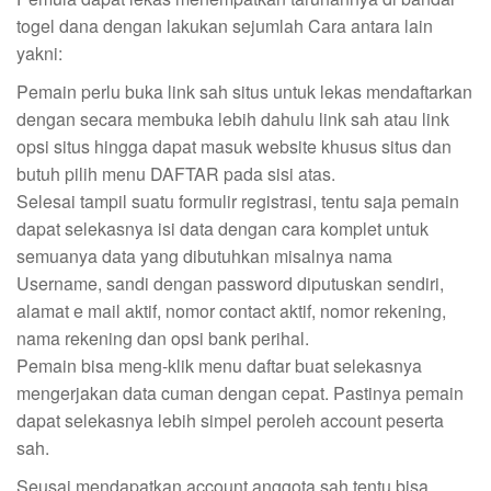
togel dana dengan lakukan sejumlah Cara antara lain
yakni:
Pemain perlu buka link sah situs untuk lekas mendaftarkan
dengan secara membuka lebih dahulu link sah atau link
opsi situs hingga dapat masuk website khusus situs dan
butuh pilih menu DAFTAR pada sisi atas.
Selesai tampil suatu formulir registrasi, tentu saja pemain
dapat selekasnya isi data dengan cara komplet untuk
semuanya data yang dibutuhkan misalnya nama
Username, sandi dengan password diputuskan sendiri,
alamat e mail aktif, nomor contact aktif, nomor rekening,
nama rekening dan opsi bank perihal.
Pemain bisa meng-klik menu daftar buat selekasnya
mengerjakan data cuman dengan cepat. Pastinya pemain
dapat selekasnya lebih simpel peroleh account peserta
sah.
Seusai mendapatkan account anggota sah tentu bisa