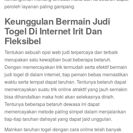
peroleh layanan paling gampang.
Keunggulan Bermain Judi
Togel Di Internet Irit Dan
Fleksibel
Tentukan sebuah opsi web judi terpercaya dan terbaik
merupakan satu kewajiban buat beberapa betaruh.
Dengan memercayakan trik termudah serta efektif bermain
judi togel di dalam internet, tiap pemain bebas memastikan
waktu serta tempat dapat taruhan. Tentunya betaruh dapat
memercayakan suatu trik online atraktif yang jauh semakin
bisa dihandalkan maka hoki akan selekasnya diraih.
Tentunya beberapa betaruh dewasa ini dapat
memercayakan metode paling simpel dalam menjalankan
tiap-tiap taruhan dahsyat yang dapat jaid unggulan.
Mainkan taruhan togel dengan cara online telah banyak