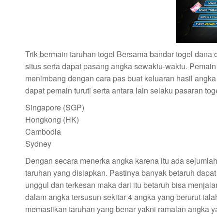
Trik bermain taruhan togel Bersama bandar togel dana
situs serta dapat pasang angka sewaktu-waktu. Pemain 
menimbang dengan cara pas buat keluaran hasil angka p
dapat pemain turuti serta antara lain selaku pasaran to
Singapore (SGP)
Hongkong (HK)
Cambodia
Sydney
Dengan secara menerka angka karena itu ada sejumlah 
taruhan yang disiapkan. Pastinya banyak betaruh dapat
unggul dan terkesan maka dari itu betaruh bisa menjal
dalam angka tersusun sekitar 4 angka yang berurut ia
memastikan taruhan yang benar yakni ramalan angka ya