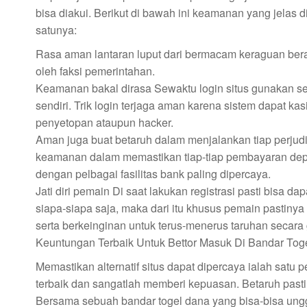
bisa diakui. Berikut di bawah ini keamanan yang jelas
satunya:
Rasa aman lantaran luput dari bermacam keraguan ber
oleh faksi pemerintahan.
Keamanan bakal dirasa Sewaktu login situs gunakan s
sendiri. Trik login terjaga aman karena sistem dapat ka
penyetopan ataupun hacker.
Aman juga buat betaruh dalam menjalankan tiap perjudi
keamanan dalam memastikan tiap-tiap pembayaran depo
dengan pelbagai fasilitas bank paling dipercaya.
Jati diri pemain Di saat lakukan registrasi pasti bisa
siapa-siapa saja, maka dari itu khusus pemain pastiny
serta berkeinginan untuk terus-menerus taruhan seca
Keuntungan Terbaik Untuk Bettor Masuk Di Bandar To
Memastikan alternatif situs dapat dipercaya ialah satu
terbaik dan sangatlah memberi kepuasan. Betaruh past
Bersama sebuah bandar togel dana yang bisa-bisa ungg