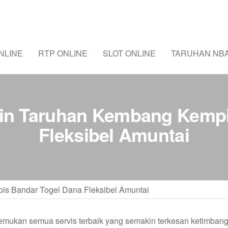
NLINE
RTP ONLINE
SLOT ONLINE
TARUHAN NB
ain Taruhan Kembang Kempi
Fleksibel Amuntai
is Bandar Togel Dana Fleksibel Amuntai
 temukan semua servis terbaik yang semakin terkesan ketimbang