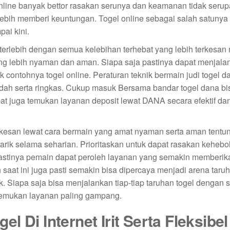
online banyak bettor rasakan serunya dan keamanan tidak seru
lebih memberi keuntungan. Togel online sebagai salah satuny
pai kini.
 terlebih dengan semua kelebihan terhebat yang lebih terkesan
yang lebih nyaman dan aman. Siapa saja pastinya dapat menjala
k contohnya togel online. Peraturan teknik bermain judi togel d
dah serta ringkas. Cukup masuk Bersama bandar togel dana bi
t juga temukan layanan deposit lewat DANA secara efektif da
terkesan lewat cara bermain yang amat nyaman serta aman tentu
rik selama seharian. Prioritaskan untuk dapat rasakan keheb
astinya pemain dapat peroleh layanan yang semakin memberik
 saat ini juga pasti semakin bisa dipercaya menjadi arena taru
k. Siapa saja bisa menjalankan tiap-tiap taruhan togel dengan
temukan layanan paling gampang.
 Di Internet Irit Serta Fleksibel