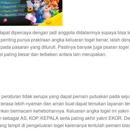
 dapat dipercaya dengan jadi anggota didalamnya supaya bisa 
penting punya prakiraan angka keluaran togel benar, ialah de
ada pasaran yang dituruti. Pastinya banyak juga psaran togel
gel paling besar dan terbeken antara lain merupakan:
peraturan tidak serupa yang dapat pemain putuskan pada seju
 terasa lebih nyaman dan aman buat dapat temukan layanan ter
ankan bermacam kehebohannya. Keluaran angka togel ini yakni 
lah sebagai AS, KOP, KEPALA serta paling akhir yakni EKOR. D
ng tampil di pengeluaran togel karenanya tentulah pemain bi