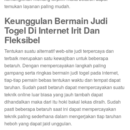
temukan layanan paling mudah.
Keunggulan Bermain Judi
Togel Di Internet Irit Dan
Fleksibel
Tentukan suatu alternatif web-site judi terpercaya dan
terbaik merupakan satu kewajiban untuk beberapa
betaruh. Dengan mempercayakan langkah paling
gampang serta ringkas bermain judi togel pada internet,
tiap-tiap pemain bebas tentukan waktu dan tempat dapat
taruhan. Sudah pasti betaruh dapat mempercayakan suatu
teknik online luar biasa yang jauh tambah dapat
dihandalkan maka dari itu hoki bakal lekas diraih. Sudah
pasti beberapa betaruh saat ini dapat mempercayakan
teknik paling sederhana dalam mengerjakan tiap taruhan
heboh yang dapat jaid unggulan.