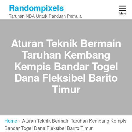
Skip
Randompixels
to
Menu
Taruhan NBA Untuk Panduan Pemula
the
content
Aturan Teknik Bermain
Taruhan Kembang
Kempis Bandar Togel
Dana Fleksibel Barito
Timur
Home
»
Aturan Teknik Bermain Taruhan Kembang Kempis
Bandar Togel Dana Fleksibel Barito Timur