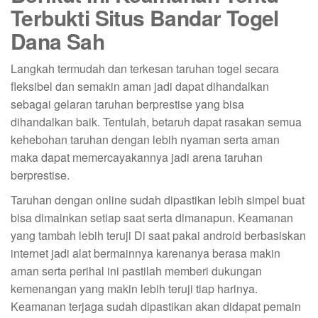
Terbukti Situs Bandar Togel
Dana Sah
Langkah termudah dan terkesan taruhan togel secara
fleksibel dan semakin aman jadi dapat dihandalkan
sebagai gelaran taruhan berprestise yang bisa
dihandalkan baik. Tentulah, betaruh dapat rasakan semua
kehebohan taruhan dengan lebih nyaman serta aman
maka dapat memercayakannya jadi arena taruhan
berprestise.
Taruhan dengan online sudah dipastikan lebih simpel buat
bisa dimainkan setiap saat serta dimanapun. Keamanan
yang tambah lebih teruji Di saat pakai android berbasiskan
internet jadi alat bermainnya karenanya berasa makin
aman serta perihal ini pastilah memberi dukungan
kemenangan yang makin lebih teruji tiap harinya.
Keamanan terjaga sudah dipastikan akan didapat pemain