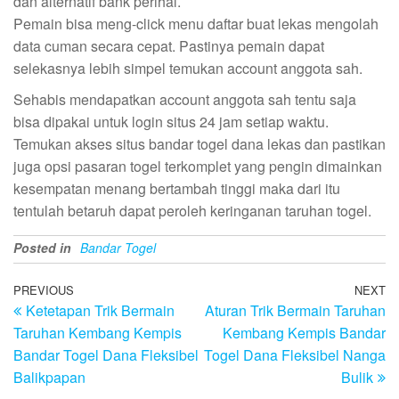
dan alternatif bank perihal.
Pemain bisa meng-click menu daftar buat lekas mengolah
data cuman secara cepat. Pastinya pemain dapat
selekasnya lebih simpel temukan account anggota sah.
Sehabis mendapatkan account anggota sah tentu saja
bisa dipakai untuk login situs 24 jam setiap waktu.
Temukan akses situs bandar togel dana lekas dan pastikan
juga opsi pasaran togel terkomplet yang pengin dimainkan
kesempatan menang bertambah tinggi maka dari itu
tentulah betaruh dapat peroleh keringanan taruhan togel.
Posted in
Bandar Togel
Post
Previous
PREVIOUS
NEXT
N
Ketetapan Trik Bermain
Aturan Trik Bermain Taruhan
Post
Po
navigation
Taruhan Kembang Kempis
Kembang Kempis Bandar
Bandar Togel Dana Fleksibel
Togel Dana Fleksibel Nanga
Balikpapan
Bulik