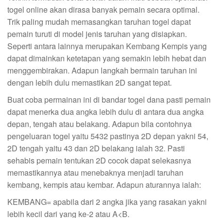
togel online akan dirasa banyak pemain secara optimal.
Trik paling mudah memasangkan taruhan togel dapat
pemain turuti di model jenis taruhan yang disiapkan.
Seperti antara lainnya merupakan Kembang Kempis yang
dapat dimainkan ketetapan yang semakin lebih hebat dan
menggembirakan. Adapun langkah bermain taruhan ini
dengan lebih dulu memastikan 2D sangat tepat.
Buat coba permainan ini di bandar togel dana pasti pemain
dapat menerka dua angka lebih dulu di antara dua angka
depan, tengah atau belakang. Adapun bila contohnya
pengeluaran togel yaitu 5432 pastinya 2D depan yakni 54,
2D tengah yaitu 43 dan 2D belakang ialah 32. Pasti
sehabis pemain tentukan 2D cocok dapat selekasnya
memastikannya atau menebaknya menjadi taruhan
kembang, kempis atau kembar. Adapun aturannya ialah:
KEMBANG= apabila dari 2 angka jika yang rasakan yakni
lebih kecil dari yang ke-2 atau A<B.