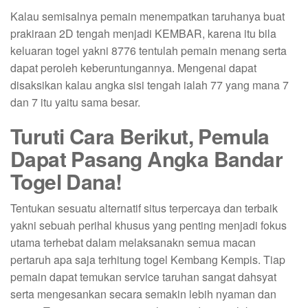
Kalau semisalnya pemain menempatkan taruhanya buat
prakiraan 2D tengah menjadi KEMBAR, karena itu bila
keluaran togel yakni 8776 tentulah pemain menang serta
dapat peroleh keberuntungannya. Mengenai dapat
disaksikan kalau angka sisi tengah ialah 77 yang mana 7
dan 7 itu yaitu sama besar.
Turuti Cara Berikut, Pemula
Dapat Pasang Angka Bandar
Togel Dana!
Tentukan sesuatu alternatif situs terpercaya dan terbaik
yakni sebuah perihal khusus yang penting menjadi fokus
utama terhebat dalam melaksanakn semua macan
pertaruh apa saja terhitung togel Kembang Kempis. Tiap
pemain dapat temukan service taruhan sangat dahsyat
serta mengesankan secara semakin lebih nyaman dan