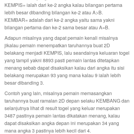
KEMPIS= ialah dari ke-2 angka kalau bilangan pertama
lebih besar dibanding bilangan ke-2 atau A>B.
KEMBAR= adalah dari ke-2 angka yaitu sama yakni
bilangan pertama dan ke-2 sama besar atau A=B.
Adapun misalnya yang dapat pemain kenali misalnya
jikalau pemain menempatkan taruhannya buat 2D
belakang menjadi KEMPIS, lalu seandainya keluaran togel
yang tampil yakni 8893 pasti pemain lantas ditetapkan
menang sebab dapat disaksikan kalau dari angka itu sisi
belakang merupakan 93 yang mana kalau 9 ialah lebih
besar dibanding 3.
Contoh yang lain, misalnya pemain memasangkan
taruhannya buat ramalan 2D depan selaku KEMBANG dan
selanjutnya lihat di result togel yang keluar merupakan
3487 pastinya pemain lantas dikatakan menang, kalau
dapat disaksikan angka depan ini merupakan 34 yang
mana angka 3 pastinya lebih kecil dari 4.