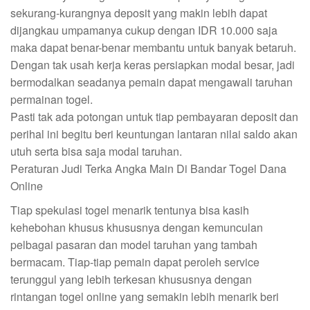
sekurang-kurangnya deposit yang makin lebih dapat
dijangkau umpamanya cukup dengan IDR 10.000 saja
maka dapat benar-benar membantu untuk banyak betaruh.
Dengan tak usah kerja keras persiapkan modal besar, jadi
bermodalkan seadanya pemain dapat mengawali taruhan
permainan togel.
Pasti tak ada potongan untuk tiap pembayaran deposit dan
perihal ini begitu beri keuntungan lantaran nilai saldo akan
utuh serta bisa saja modal taruhan.
Peraturan Judi Terka Angka Main Di Bandar Togel Dana
Online
Tiap spekulasi togel menarik tentunya bisa kasih
kehebohan khusus khususnya dengan kemunculan
pelbagai pasaran dan model taruhan yang tambah
bermacam. Tiap-tiap pemain dapat peroleh service
terunggul yang lebih terkesan khususnya dengan
rintangan togel online yang semakin lebih menarik beri