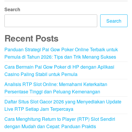
Search
Search
Recent Posts
Panduan Strategi Pai Gow Poker Online Terbaik untuk
Pemula di Tahun 2026: Tips dan Trik Menang Sukses
Cara Bermain Pai Gow Poker di HP dengan Aplikasi
Casino Paling Stabil untuk Pemula
Analisis RTP Slot Online: Memahami Keterkaitan
Persentase Tinggi dan Peluang Kemenangan
Daftar Situs Slot Gacor 2026 yang Menyediakan Update
Live RTP Setiap Jam Terpercaya
Cara Menghitung Return to Player (RTP) Slot Sendiri
dengan Mudah dan Cepat: Panduan Praktis