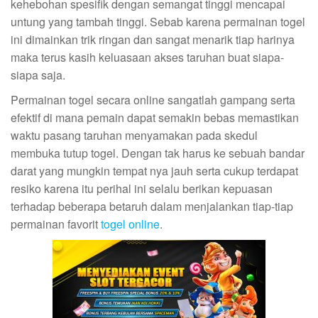
kehebohan spesifik dengan semangat tinggi mencapai
untung yang tambah tinggi. Sebab karena permainan togel
ini dimainkan trik ringan dan sangat menarik tiap harinya
maka terus kasih keluasaan akses taruhan buat siapa-
siapa saja.
Permainan togel secara online sangatlah gampang serta
efektif di mana pemain dapat semakin bebas memastikan
waktu pasang taruhan menyamakan pada skedul
membuka tutup togel. Dengan tak harus ke sebuah bandar
darat yang mungkin tempat nya jauh serta cukup terdapat
resiko karena itu perihal ini selalu berikan kepuasan
terhadap beberapa betaruh dalam menjalankan tiap-tiap
permainan favorit
togel online
.