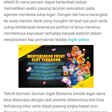
efektif di mana pemain dapat bertambah bebas
memastikan waktu pasang taruhan sesuaikan pada
agenda membuka tutup togel. Dengan tak harus berangkat
ke suatu bandar darat yang mungkin tempat nya jauh serta
cukup berdampak karenanya perihal ini terus-menerus
memberinya kepuasan terhadap banyak betaruh dalam
menjalankan tiap permainan teratas
togel online
.
Teknik bermain taruhan togel Bersama bandar togel dana
bisa dipercaya dengan jadi peserta didalamnya biar bisa
terhubung situs serta dapat pasang angka kapan pun.