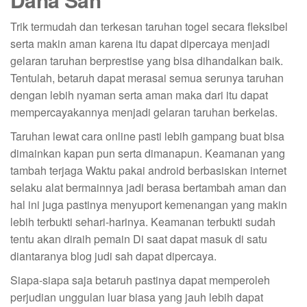
Trik termudah dan terkesan taruhan togel secara fleksibel
serta makin aman karena itu dapat dipercaya menjadi
gelaran taruhan berprestise yang bisa dihandalkan baik.
Tentulah, betaruh dapat merasai semua serunya taruhan
dengan lebih nyaman serta aman maka dari itu dapat
mempercayakannya menjadi gelaran taruhan berkelas.
Taruhan lewat cara online pasti lebih gampang buat bisa
dimainkan kapan pun serta dimanapun. Keamanan yang
tambah terjaga Waktu pakai android berbasiskan internet
selaku alat bermainnya jadi berasa bertambah aman dan
hal ini juga pastinya menyuport kemenangan yang makin
lebih terbukti sehari-harinya. Keamanan terbukti sudah
tentu akan diraih pemain Di saat dapat masuk di satu
diantaranya blog judi sah dapat dipercaya.
Siapa-siapa saja betaruh pastinya dapat memperoleh
perjudian unggulan luar biasa yang jauh lebih dapat