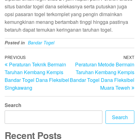
situs bandar togel dana selekasnya serta putuskan juga
opsi pasaran togel terkomplet yang pengin dimainkan
kemungkinan menang bertambah tinggi hingga pastinya
betaruh dapat temukan keringanan taruhan togel.
Posted in
Bandar Togel
Post
Previous
PREVIOUS
NEXT
N
Peraturan Teknik Bermain
Peraturan Metode Bermain
Post
Po
navigation
Taruhan Kembang Kempis
Taruhan Kembang Kempis
Bandar Togel Dana Fleksibel
Bandar Togel Dana Fleksibel
Singkawang
Muara Teweh
Search
Search
Recent Posts