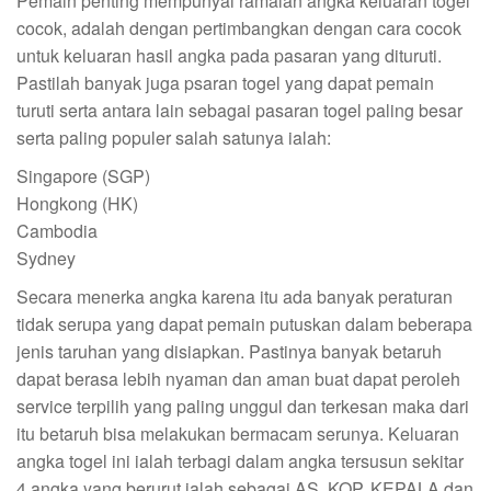
Pemain penting mempunyai ramalan angka keluaran togel
cocok, adalah dengan pertimbangkan dengan cara cocok
untuk keluaran hasil angka pada pasaran yang dituruti.
Pastilah banyak juga psaran togel yang dapat pemain
turuti serta antara lain sebagai pasaran togel paling besar
serta paling populer salah satunya ialah:
Singapore (SGP)
Hongkong (HK)
Cambodia
Sydney
Secara menerka angka karena itu ada banyak peraturan
tidak serupa yang dapat pemain putuskan dalam beberapa
jenis taruhan yang disiapkan. Pastinya banyak betaruh
dapat berasa lebih nyaman dan aman buat dapat peroleh
service terpilih yang paling unggul dan terkesan maka dari
itu betaruh bisa melakukan bermacam serunya. Keluaran
angka togel ini ialah terbagi dalam angka tersusun sekitar
4 angka yang berurut ialah sebagai AS, KOP, KEPALA dan