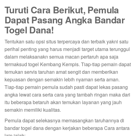
Turuti Cara Berikut, Pemula
Dapat Pasang Angka Bandar
Togel Dana!
Tentukan satu opsi situs terpercaya dan terbaik yakni satu
perihal penting yang harus menjadi target utama terunggul
dalam melaksanakn semua macan pertaruh apa saja
termaksud togel Kembang Kempis. Tiap-tiap pemain dapat
temukan servis taruhan amat sengit dan memberikan
kepuasan dengan semakin lebih nyaman serta aman.
Tiap-tiap pemain pemula sudah pasti dapat lekas pasang
angka lewat cara serta cara yang tambah ringan maka dari
itu beberapa betaruh akan temukan layanan yang jauh
semakin memiliki kualitas.
Pemula dapat selekasnya memasangkan taruhannya di
bandar togel dana dengan kerjakan beberapa Cara antara
lain ialah: