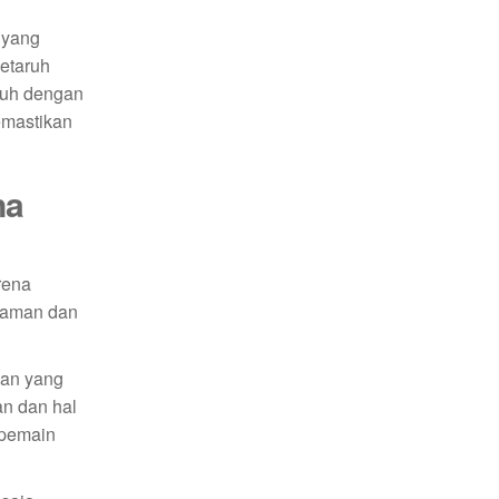
 yang
betaruh
aruh dengan
emastikan
na
rena
nyaman dan
nan yang
an dan hal
 pemain