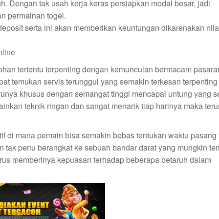
 Dengan tak usah kerja keras persiapkan modal besar, jadi
n permainan togel.
deposit serta ini akan memberikan keuntungan dikarenakan nila
nline
bohan tertentu terpenting dengan kemunculan bermacam pasara
at temukan servis terunggul yang semakin terkesan terpentin
serunya khusus dengan semangat tinggi mencapai untung yang 
ainkan teknik ringan dan sangat menarik tiap harinya maka teru
ktif di mana pemain bisa semakin bebas tentukan waktu pasang
tak perlu berangkat ke sebuah bandar darat yang mungkin te
menerus memberinya kepuasan terhadap beberapa betaruh dalam