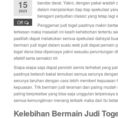
15
bandar darat. Yakni, dengan pakai wadah 
dalam menjalankan tiap-tiap spekulasi yan
2023
beragam perjudian classic yang tetap lagi e
Off
Penggemar judi togel pastinya makin bert
terkesan maka masalah ini kasih kehebohan tertentu s
pastilah dapat melakukan semua spekulasi dahsyat buat
bermain judi togel dalam suatu web judi dapat pemain
togel dana bisa dipercaya yakni sesuatu peruntungan 
efektif serta semakin irit
Siapa-siapa saja dapat peroleh servis terhebat yang 
pastinya betaruh bakal temukan semua serunya dengan 
serunya taruhan dengan cara lebih memberi kepuasan h
kepuasan. Trik bermain judi teraman dan paling mudah s
paling berprestise yang bisa saja unggulan terpercaya s
semua kemungkinan menang terbaik maka dari itu betar
Kelebihan Bermain Judi Togel 