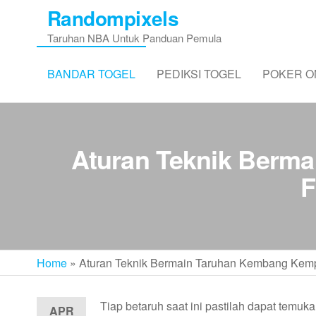
Skip
Randompixels
to
Taruhan NBA Untuk Panduan Pemula
the
content
BANDAR TOGEL
PEDIKSI TOGEL
POKER O
Aturan Teknik Berm
F
Home
»
Aturan Teknik Bermain Taruhan Kembang Kempi
Tiap betaruh saat ini pastilah dapat temuk
APR