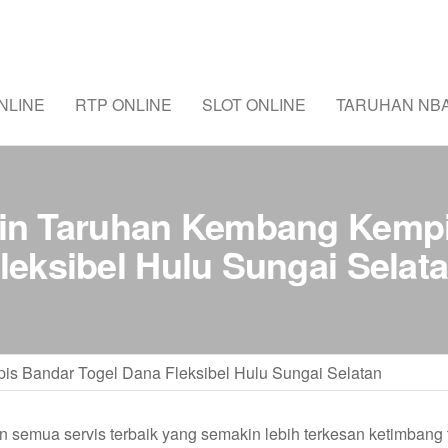
NLINE
RTP ONLINE
SLOT ONLINE
TARUHAN NB
ain Taruhan Kembang Kempi
leksibel Hulu Sungai Selat
s Bandar Togel Dana Fleksibel Hulu Sungai Selatan
an semua servis terbaik yang semakin lebih terkesan ketimbang 