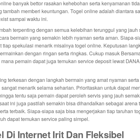
online banyak bettor rasakan kehebohan serta kenyamanan tida
g tambah memberi keuntungan. Togel online adalah diantara sa
xist sampai waktu ini.
ambah terpenting dengan semua kelebihan terunggul yang jauh
ecara bermain yang semakin lebih nyaman serta aman. Siapa-si
 tiap spekulasi menarik misalnya togel online. Keputusan lang
 permainkan dengan ringan serta ringkas. Cukup masuk Bersam
di mana pemain dapat juga temukan service deposit lewat DANA
paling terkesan dengan langkah bermain yang amat nyaman sert
sangat menarik selama seharian. Prioritaskan untuk dapat mer
ingga tentu saja pemain dapat peroleh servis yang jauh sema
aat ini juga pastilah semakin bisa dihandalkan sebagai arena 
erta terbaik. Siapa-siapa saja bisa mengerjakan tiap taruhan t
uh dapat temukan service paling simpel.
Di Internet Irit Dan Fleksibel