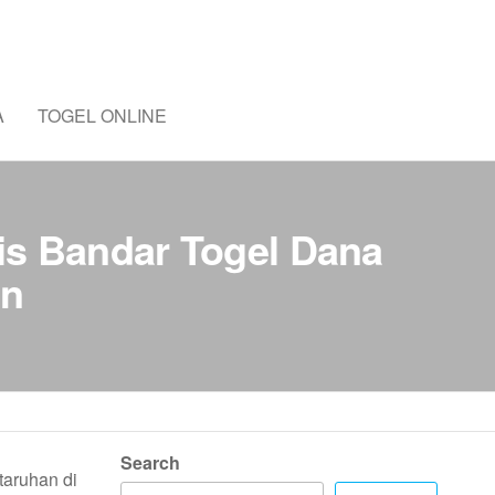
A
TOGEL ONLINE
s Bandar Togel Dana
an
Search
taruhan di