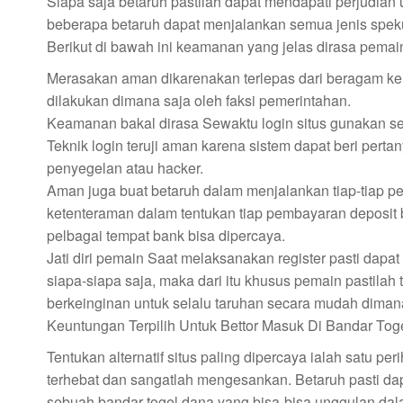
Siapa saja betaruh pastilah dapat mendapati perjudian 
beberapa betaruh dapat menjalankan semua jenis speku
Berikut di bawah ini keamanan yang jelas dirasa pemai
Merasakan aman dikarenakan terlepas dari beragam ke
dilakukan dimana saja oleh faksi pemerintahan.
Keamanan bakal dirasa Sewaktu login situs gunakan se
Teknik login teruji aman karena sistem dapat beri perta
penyegelan atau hacker.
Aman juga buat betaruh dalam menjalankan tiap-tiap perju
ketenteraman dalam tentukan tiap pembayaran deposit
pelbagai tempat bank bisa dipercaya.
Jati diri pemain Saat melaksanakan register pasti dap
siapa-siapa saja, maka dari itu khusus pemain pastila
berkeinginan untuk selalu taruhan secara mudah dimana
Keuntungan Terpilih Untuk Bettor Masuk Di Bandar To
Tentukan alternatif situs paling dipercaya ialah satu 
terhebat dan sangatlah mengesankan. Betaruh pasti da
sebuah bandar togel dana yang bisa-bisa unggulan da