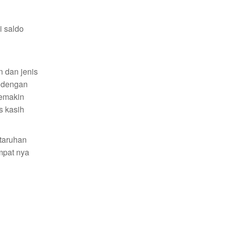
i saldo
n dan jenis
g dengan
semakin
s kasih
 taruhan
mpat nya