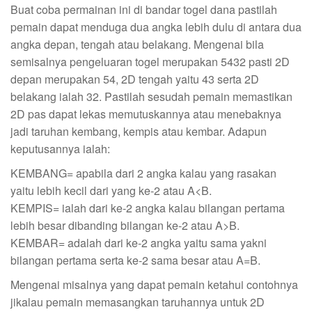
Buat coba permainan ini di bandar togel dana pastilah
pemain dapat menduga dua angka lebih dulu di antara dua
angka depan, tengah atau belakang. Mengenai bila
semisalnya pengeluaran togel merupakan 5432 pasti 2D
depan merupakan 54, 2D tengah yaitu 43 serta 2D
belakang ialah 32. Pastilah sesudah pemain memastikan
2D pas dapat lekas memutuskannya atau menebaknya
jadi taruhan kembang, kempis atau kembar. Adapun
keputusannya ialah:
KEMBANG= apabila dari 2 angka kalau yang rasakan
yaitu lebih kecil dari yang ke-2 atau A<B.
KEMPIS= ialah dari ke-2 angka kalau bilangan pertama
lebih besar dibanding bilangan ke-2 atau A>B.
KEMBAR= adalah dari ke-2 angka yaitu sama yakni
bilangan pertama serta ke-2 sama besar atau A=B.
Mengenai misalnya yang dapat pemain ketahui contohnya
jikalau pemain memasangkan taruhannya untuk 2D