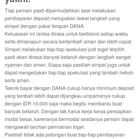
Tiap pemain pasti dipermudahkan saat melakukan
pembayaran deposit merupakan lewat langkah yang
simpel dengan pakai terapan DANA.
Keluasaan ini lantas dirasa untuk berbisnis setiap waktu
serta dimanapun secara bertambah aman dan lebih cepat.
Simpel melakukan tiap-tiap spekulasi judi togel terpilih
pasti akan dirasa banyak betaruh dengan langkah sangat
nyaman dan aman. Siapa saja pastilah simpel juga untuk
dapat mengerjakan tiap-tiap spekulasi yang tambah heboh
serta aman.
Teknik bayar dengan DANA cukup hanya minimum deposit
yang tambah lebih dapat dijangkau umpamanya cukup
dengan IDR 10.000 saja maka begitu membantu buat
banyak betaruh. Dengan tak harus kerja keras persiapkan
modal besar, karenanya bermodal seadanya pemain dapat
mengawali taruhan permainan togel.
Pastilah tidak ada potongan buat tiap-tiap pembayaran