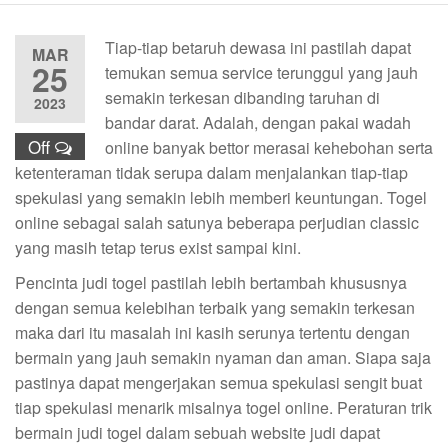
Tiap-tiap betaruh dewasa ini pastilah dapat
MAR
25
temukan semua service terunggul yang jauh
semakin terkesan dibanding taruhan di
2023
bandar darat. Adalah, dengan pakai wadah
Off
online banyak bettor merasai kehebohan serta
ketenteraman tidak serupa dalam menjalankan tiap-tiap
spekulasi yang semakin lebih memberi keuntungan. Togel
online sebagai salah satunya beberapa perjudian classic
yang masih tetap terus exist sampai kini.
Pencinta judi togel pastilah lebih bertambah khususnya
dengan semua kelebihan terbaik yang semakin terkesan
maka dari itu masalah ini kasih serunya tertentu dengan
bermain yang jauh semakin nyaman dan aman. Siapa saja
pastinya dapat mengerjakan semua spekulasi sengit buat
tiap spekulasi menarik misalnya togel online. Peraturan trik
bermain judi togel dalam sebuah website judi dapat