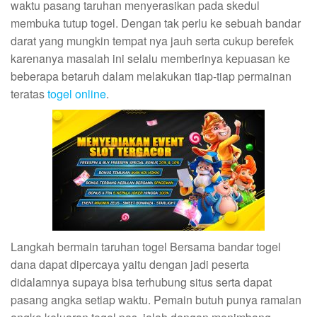
waktu pasang taruhan menyerasikan pada skedul
membuka tutup togel. Dengan tak perlu ke sebuah bandar
darat yang mungkin tempat nya jauh serta cukup berefek
karenanya masalah ini selalu memberinya kepuasan ke
beberapa betaruh dalam melakukan tiap-tiap permainan
teratas
togel online
.
Langkah bermain taruhan togel Bersama bandar togel
dana dapat dipercaya yaitu dengan jadi peserta
didalamnya supaya bisa terhubung situs serta dapat
pasang angka setiap waktu. Pemain butuh punya ramalan