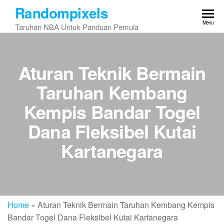
Skip
Randompixels
to
Menu
Taruhan NBA Untuk Panduan Pemula
the
content
Aturan Teknik Bermain
Taruhan Kembang
Kempis Bandar Togel
Dana Fleksibel Kutai
Kartanegara
Home
»
Aturan Teknik Bermain Taruhan Kembang Kempis
Bandar Togel Dana Fleksibel Kutai Kartanegara