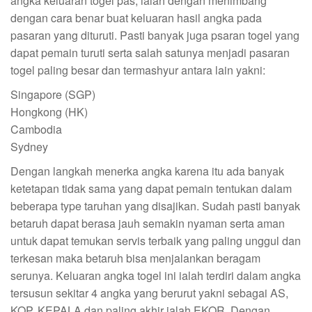
angka keluaran togel pas, ialah dengan menimbang
dengan cara benar buat keluaran hasil angka pada
pasaran yang dituruti. Pasti banyak juga psaran togel yang
dapat pemain turuti serta salah satunya menjadi pasaran
togel paling besar dan termashyur antara lain yakni:
Singapore (SGP)
Hongkong (HK)
Cambodia
Sydney
Dengan langkah menerka angka karena itu ada banyak
ketetapan tidak sama yang dapat pemain tentukan dalam
beberapa type taruhan yang disajikan. Sudah pasti banyak
betaruh dapat berasa jauh semakin nyaman serta aman
untuk dapat temukan servis terbaik yang paling unggul dan
terkesan maka betaruh bisa menjalankan beragam
serunya. Keluaran angka togel ini ialah terdiri dalam angka
tersusun sekitar 4 angka yang berurut yakni sebagai AS,
KOP, KEPALA dan paling akhir ialah EKOR. Dengan