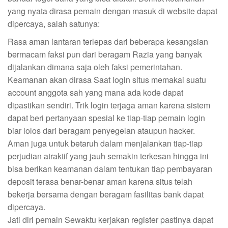
yang nyata dirasa pemain dengan masuk di website dapat
dipercaya, salah satunya:
Rasa aman lantaran terlepas dari beberapa kesangsian
bermacam faksi pun dari beragam Razia yang banyak
dijalankan dimana saja oleh faksi pemerintahan.
Keamanan akan dirasa Saat login situs memakai suatu
account anggota sah yang mana ada kode dapat
dipastikan sendiri. Trik login terjaga aman karena sistem
dapat beri pertanyaan spesial ke tiap-tiap pemain login
biar lolos dari beragam penyegelan ataupun hacker.
Aman juga untuk betaruh dalam menjalankan tiap-tiap
perjudian atraktif yang jauh semakin terkesan hingga ini
bisa berikan keamanan dalam tentukan tiap pembayaran
deposit terasa benar-benar aman karena situs telah
bekerja bersama dengan beragam fasilitas bank dapat
dipercaya.
Jati diri pemain Sewaktu kerjakan register pastinya dapat