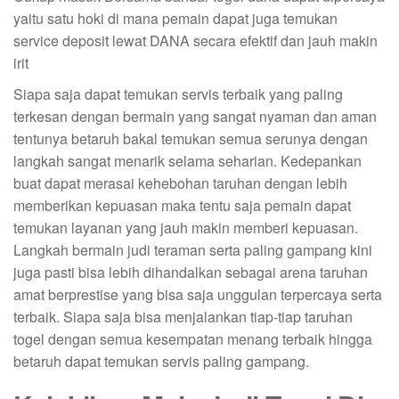
yaitu satu hoki di mana pemain dapat juga temukan
service deposit lewat DANA secara efektif dan jauh makin
irit
Siapa saja dapat temukan servis terbaik yang paling
terkesan dengan bermain yang sangat nyaman dan aman
tentunya betaruh bakal temukan semua serunya dengan
langkah sangat menarik selama seharian. Kedepankan
buat dapat merasai kehebohan taruhan dengan lebih
memberikan kepuasan maka tentu saja pemain dapat
temukan layanan yang jauh makin memberi kepuasan.
Langkah bermain judi teraman serta paling gampang kini
juga pasti bisa lebih dihandalkan sebagai arena taruhan
amat berprestise yang bisa saja unggulan terpercaya serta
terbaik. Siapa saja bisa menjalankan tiap-tiap taruhan
togel dengan semua kesempatan menang terbaik hingga
betaruh dapat temukan servis paling gampang.