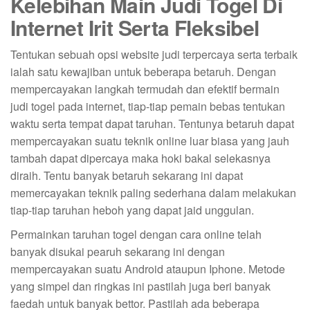
Kelebihan Main Judi Togel Di
Internet Irit Serta Fleksibel
Tentukan sebuah opsi website judi terpercaya serta terbaik
ialah satu kewajiban untuk beberapa betaruh. Dengan
mempercayakan langkah termudah dan efektif bermain
judi togel pada internet, tiap-tiap pemain bebas tentukan
waktu serta tempat dapat taruhan. Tentunya betaruh dapat
mempercayakan suatu teknik online luar biasa yang jauh
tambah dapat dipercaya maka hoki bakal selekasnya
diraih. Tentu banyak betaruh sekarang ini dapat
memercayakan teknik paling sederhana dalam melakukan
tiap-tiap taruhan heboh yang dapat jaid unggulan.
Permainkan taruhan togel dengan cara online telah
banyak disukai pearuh sekarang ini dengan
mempercayakan suatu Android ataupun Iphone. Metode
yang simpel dan ringkas ini pastilah juga beri banyak
faedah untuk banyak bettor. Pastilah ada beberapa