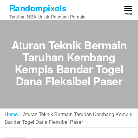
Skip
Randompixels
to
Menu
Taruhan NBA Untuk Panduan Pemula
the
content
Aturan Teknik Bermain
Taruhan Kembang
Kempis Bandar Togel
Dana Fleksibel Paser
Home
»
Aturan Teknik Bermain Taruhan Kembang Kempis
Bandar Togel Dana Fleksibel Paser