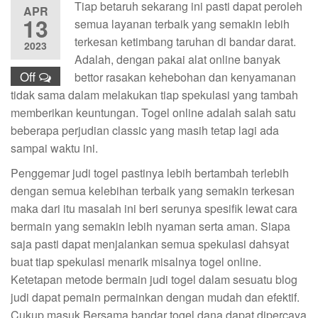
Tiap betaruh sekarang ini pasti dapat peroleh
APR
13
semua layanan terbaik yang semakin lebih
terkesan ketimbang taruhan di bandar darat.
2023
Adalah, dengan pakai alat online banyak
Off
bettor rasakan kehebohan dan kenyamanan
tidak sama dalam melakukan tiap spekulasi yang tambah
memberikan keuntungan. Togel online adalah salah satu
beberapa perjudian classic yang masih tetap lagi ada
sampai waktu ini.
Penggemar judi togel pastinya lebih bertambah terlebih
dengan semua kelebihan terbaik yang semakin terkesan
maka dari itu masalah ini beri serunya spesifik lewat cara
bermain yang semakin lebih nyaman serta aman. Siapa
saja pasti dapat menjalankan semua spekulasi dahsyat
buat tiap spekulasi menarik misalnya togel online.
Ketetapan metode bermain judi togel dalam sesuatu blog
judi dapat pemain permainkan dengan mudah dan efektif.
Cukup masuk Bersama bandar togel dana dapat dipercaya