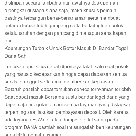
disimpan secara tambah aman awalnya tidak pernah
dibongkar di siapa-siapa saja, maka khusus pemain
pastinya terbangun benar-benar aman serta membuat
betaruh terasa lebih gampang serta berkeinginan untuk
selalu taruhan dengan gampang dimanapun serta kapan
pun.
Keuntungan Terbaik Untuk Bettor Masuk Di Bandar Togel
Dana Sah
Tentukan opsi situs dapat dipercaya ialah satu soal pokok
yang harus dikedepankan hingga dapat dapatkan semua
servis terunggul serta amat memberikan kepuasan.
Betaruh pastilah dapat temukan service ternyaman terlebih
Saat dapat masuk Bersama suatu bandar togel dana yang
dapat saja unggulan dalam semua layanan yang disiapkan
terpenting saat lakukan pembayaran deposit. Oleh karena
ada layanan E-Wallet atau dompet digital sama pada
program DANA pastilah soal ini sangatlah beri keuntungan
serta bikin pemain nyaman.