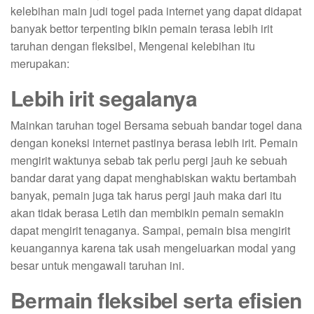
kelebihan main judi togel pada internet yang dapat didapat
banyak bettor terpenting bikin pemain terasa lebih irit
taruhan dengan fleksibel, Mengenai kelebihan itu
merupakan:
Lebih irit segalanya
Mainkan taruhan togel Bersama sebuah bandar togel dana
dengan koneksi internet pastinya berasa lebih irit. Pemain
mengirit waktunya sebab tak perlu pergi jauh ke sebuah
bandar darat yang dapat menghabiskan waktu bertambah
banyak, pemain juga tak harus pergi jauh maka dari itu
akan tidak berasa Letih dan membikin pemain semakin
dapat mengirit tenaganya. Sampai, pemain bisa mengirit
keuangannya karena tak usah mengeluarkan modal yang
besar untuk mengawali taruhan ini.
Bermain fleksibel serta efisien