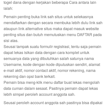
togel dana dengan kerjakan beberapa Cara antara lain
ialah:
Pemain penting buka link sah situs untuk selekasnya
mendaftarkan dengan secara membuka lebih dulu link sah
ataupun link alternative situs maka dapat masuk website
penting situs dan butuh memutuskan menu DAFTAR pada
sisi atas.
Seusai tampak suatu formulir registrasi, tentu saja pemain
dapat lekas isikan data dengan cara komplet untuk
semuanya data yang dibutuhkan salah satunya nama
Username, kode dengan kode diputuskan sendiri, alamat
e-mail aktif, nomor contact aktif, nomor rekening, nama
rekening dan opsi bank terkait.
Pemain bisa meng-klik menu daftar buat lekas mengolah
data cuman dalam sesaat. Pastinya pemain dapat lekas
lebih simpel peroleh account anggota sah.
Seusai peroleh account anggota sah pastinya bisa dipakai