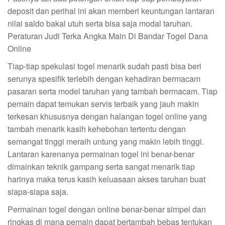
deposit dan perihal ini akan memberi keuntungan lantaran
nilai saldo bakal utuh serta bisa saja modal taruhan.
Peraturan Judi Terka Angka Main Di Bandar Togel Dana
Online
Tiap-tiap spekulasi togel menarik sudah pasti bisa beri
serunya spesifik terlebih dengan kehadiran bermacam
pasaran serta model taruhan yang tambah bermacam. Tiap
pemain dapat temukan servis terbaik yang jauh makin
terkesan khususnya dengan halangan togel online yang
tambah menarik kasih kehebohan tertentu dengan
semangat tinggi meraih untung yang makin lebih tinggi.
Lantaran karenanya permainan togel ini benar-benar
dimainkan teknik gampang serta sangat menarik tiap
harinya maka terus kasih keluasaan akses taruhan buat
siapa-siapa saja.
Permainan togel dengan online benar-benar simpel dan
ringkas di mana pemain dapat bertambah bebas tentukan