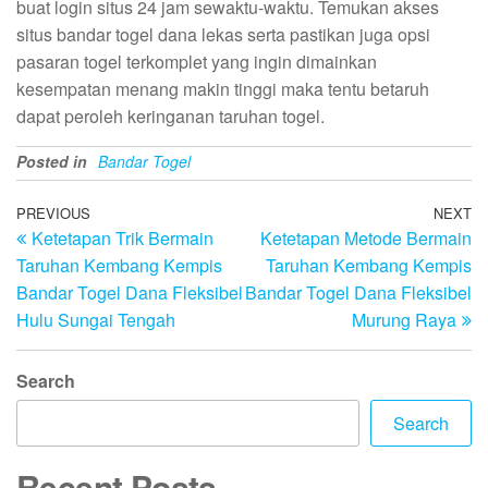
buat login situs 24 jam sewaktu-waktu. Temukan akses
situs bandar togel dana lekas serta pastikan juga opsi
pasaran togel terkomplet yang ingin dimainkan
kesempatan menang makin tinggi maka tentu betaruh
dapat peroleh keringanan taruhan togel.
Posted in
Bandar Togel
Post
Previous
PREVIOUS
NEXT
N
Ketetapan Trik Bermain
Ketetapan Metode Bermain
Post
Po
navigation
Taruhan Kembang Kempis
Taruhan Kembang Kempis
Bandar Togel Dana Fleksibel
Bandar Togel Dana Fleksibel
Hulu Sungai Tengah
Murung Raya
Search
Search
Recent Posts