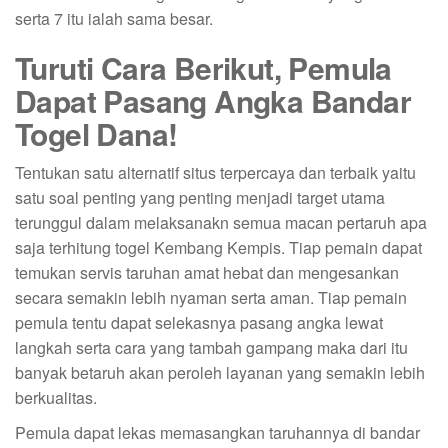
serta 7 itu ialah sama besar.
Turuti Cara Berikut, Pemula
Dapat Pasang Angka Bandar
Togel Dana!
Tentukan satu alternatif situs terpercaya dan terbaik yaitu
satu soal penting yang penting menjadi target utama
terunggul dalam melaksanakn semua macan pertaruh apa
saja terhitung togel Kembang Kempis. Tiap pemain dapat
temukan servis taruhan amat hebat dan mengesankan
secara semakin lebih nyaman serta aman. Tiap pemain
pemula tentu dapat selekasnya pasang angka lewat
langkah serta cara yang tambah gampang maka dari itu
banyak betaruh akan peroleh layanan yang semakin lebih
berkualitas.
Pemula dapat lekas memasangkan taruhannya di bandar