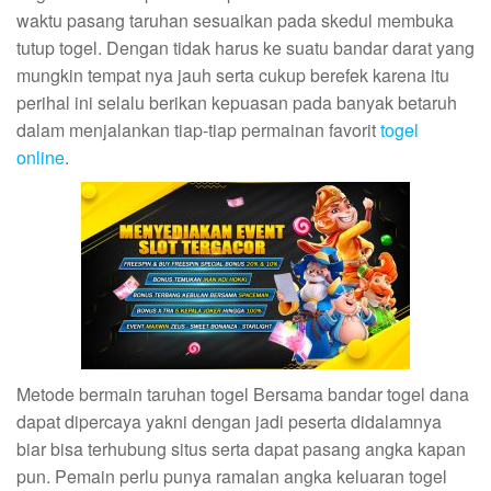
waktu pasang taruhan sesuaikan pada skedul membuka
tutup togel. Dengan tidak harus ke suatu bandar darat yang
mungkin tempat nya jauh serta cukup berefek karena itu
perihal ini selalu berikan kepuasan pada banyak betaruh
dalam menjalankan tiap-tiap permainan favorit
togel
online
.
Metode bermain taruhan togel Bersama bandar togel dana
dapat dipercaya yakni dengan jadi peserta didalamnya
biar bisa terhubung situs serta dapat pasang angka kapan
pun. Pemain perlu punya ramalan angka keluaran togel