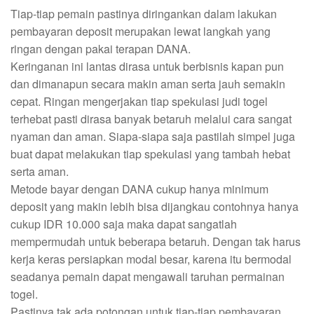
Tiap-tiap pemain pastinya diringankan dalam lakukan
pembayaran deposit merupakan lewat langkah yang
ringan dengan pakai terapan DANA.
Keringanan ini lantas dirasa untuk berbisnis kapan pun
dan dimanapun secara makin aman serta jauh semakin
cepat. Ringan mengerjakan tiap spekulasi judi togel
terhebat pasti dirasa banyak betaruh melalui cara sangat
nyaman dan aman. Siapa-siapa saja pastilah simpel juga
buat dapat melakukan tiap spekulasi yang tambah hebat
serta aman.
Metode bayar dengan DANA cukup hanya minimum
deposit yang makin lebih bisa dijangkau contohnya hanya
cukup IDR 10.000 saja maka dapat sangatlah
mempermudah untuk beberapa betaruh. Dengan tak harus
kerja keras persiapkan modal besar, karena itu bermodal
seadanya pemain dapat mengawali taruhan permainan
togel.
Pastinya tak ada potongan untuk tiap-tiap pembayaran