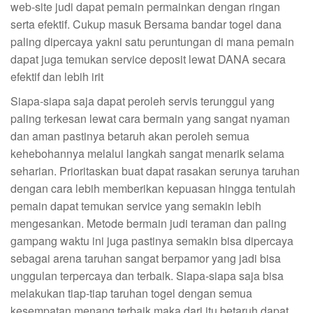
web-site judi dapat pemain permainkan dengan ringan
serta efektif. Cukup masuk Bersama bandar togel dana
paling dipercaya yakni satu peruntungan di mana pemain
dapat juga temukan service deposit lewat DANA secara
efektif dan lebih irit
Siapa-siapa saja dapat peroleh servis terunggul yang
paling terkesan lewat cara bermain yang sangat nyaman
dan aman pastinya betaruh akan peroleh semua
kehebohannya melalui langkah sangat menarik selama
seharian. Prioritaskan buat dapat rasakan serunya taruhan
dengan cara lebih memberikan kepuasan hingga tentulah
pemain dapat temukan service yang semakin lebih
mengesankan. Metode bermain judi teraman dan paling
gampang waktu ini juga pastinya semakin bisa dipercaya
sebagai arena taruhan sangat berpamor yang jadi bisa
unggulan terpercaya dan terbaik. Siapa-siapa saja bisa
melakukan tiap-tiap taruhan togel dengan semua
kesempatan menang terbaik maka dari itu betaruh dapat