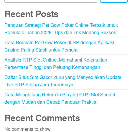
Recent Posts
Panduan Strategi Pai Gow Poker Online Terbaik untuk
Pemula di Tahun 2026: Tips dan Trik Menang Sukses
Cara Bermain Pai Gow Poker di HP dengan Aplikasi
Casino Paling Stabil untuk Pemula
Analisis RTP Slot Online: Memahami Keterkaitan
Persentase Tinggi dan Peluang Kemenangan
Daftar Situs Slot Gacor 2026 yang Menyediakan Update
Live RTP Setiap Jam Terpercaya
Cara Menghitung Return to Player (RTP) Slot Sendiri
dengan Mudah dan Cepat: Panduan Praktis
Recent Comments
No comments to show.