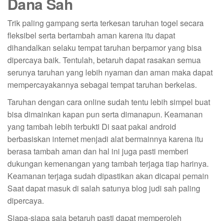
Dana Sah
Trik paling gampang serta terkesan taruhan togel secara
fleksibel serta bertambah aman karena itu dapat
dihandalkan selaku tempat taruhan berpamor yang bisa
dipercaya baik. Tentulah, betaruh dapat rasakan semua
serunya taruhan yang lebih nyaman dan aman maka dapat
mempercayakannya sebagai tempat taruhan berkelas.
Taruhan dengan cara online sudah tentu lebih simpel buat
bisa dimainkan kapan pun serta dimanapun. Keamanan
yang tambah lebih terbukti Di saat pakai android
berbasiskan internet menjadi alat bermainnya karena itu
berasa tambah aman dan hal ini juga pasti memberi
dukungan kemenangan yang tambah terjaga tiap harinya.
Keamanan terjaga sudah dipastikan akan dicapai pemain
Saat dapat masuk di salah satunya blog judi sah paling
dipercaya.
Siapa-siapa saja betaruh pasti dapat memperoleh