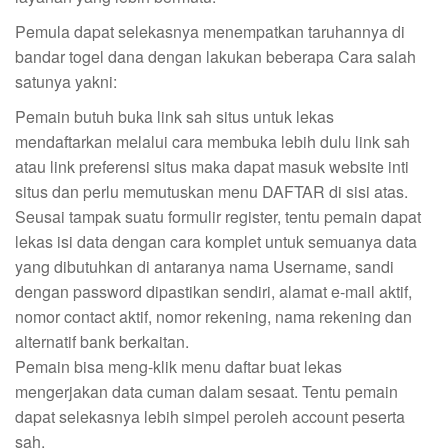
Pemula dapat selekasnya menempatkan taruhannya di
bandar togel dana dengan lakukan beberapa Cara salah
satunya yakni:
Pemain butuh buka link sah situs untuk lekas
mendaftarkan melalui cara membuka lebih dulu link sah
atau link preferensi situs maka dapat masuk website inti
situs dan perlu memutuskan menu DAFTAR di sisi atas.
Seusai tampak suatu formulir register, tentu pemain dapat
lekas isi data dengan cara komplet untuk semuanya data
yang dibutuhkan di antaranya nama Username, sandi
dengan password dipastikan sendiri, alamat e-mail aktif,
nomor contact aktif, nomor rekening, nama rekening dan
alternatif bank berkaitan.
Pemain bisa meng-klik menu daftar buat lekas
mengerjakan data cuman dalam sesaat. Tentu pemain
dapat selekasnya lebih simpel peroleh account peserta
sah.