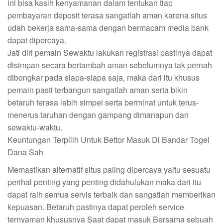
ini bisa kasih kenyamanan dalam tentukan tiap
pembayaran deposit terasa sangatlah aman karena situs
udah bekerja sama-sama dengan bermacam media bank
dapat dipercaya.
Jati diri pemain Sewaktu lakukan registrasi pastinya dapat
disimpan secara bertambah aman sebelumnya tak pernah
dibongkar pada siapa-siapa saja, maka dari itu khusus
pemain pasti terbangun sangatlah aman serta bikin
betaruh terasa lebih simpel serta berminat untuk terus-
menerus taruhan dengan gampang dimanapun dan
sewaktu-waktu.
Keuntungan Terpilih Untuk Bettor Masuk Di Bandar Togel
Dana Sah
Memastikan alternatif situs paling dipercaya yaitu sesuatu
perihal penting yang penting didahulukan maka dari itu
dapat raih semua servis terbaik dan sangatlah memberikan
kepuasan. Betaruh pastinya dapat peroleh service
ternyaman khususnya Saat dapat masuk Bersama sebuah