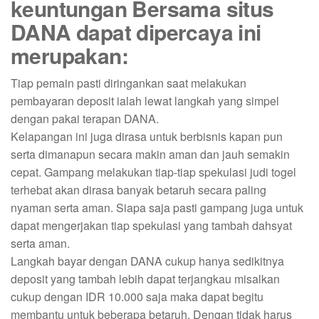
keuntungan Bersama situs
DANA dapat dipercaya ini
merupakan:
Tiap pemain pasti diringankan saat melakukan
pembayaran deposit ialah lewat langkah yang simpel
dengan pakai terapan DANA.
Kelapangan ini juga dirasa untuk berbisnis kapan pun
serta dimanapun secara makin aman dan jauh semakin
cepat. Gampang melakukan tiap-tiap spekulasi judi togel
terhebat akan dirasa banyak betaruh secara paling
nyaman serta aman. Siapa saja pasti gampang juga untuk
dapat mengerjakan tiap spekulasi yang tambah dahsyat
serta aman.
Langkah bayar dengan DANA cukup hanya sedikitnya
deposit yang tambah lebih dapat terjangkau misalkan
cukup dengan IDR 10.000 saja maka dapat begitu
membantu untuk beberapa betaruh. Dengan tidak harus