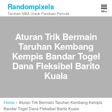
Skip
Randompixels
to
Menu
Taruhan NBA Untuk Panduan Pemula
the
content
Aturan Trik Bermain
Taruhan Kembang
Kempis Bandar Togel
Dana Fleksibel Barito
Kuala
Home
»
Aturan Trik Bermain Taruhan Kembang Kempis
Bandar Togel Dana Fleksibel Barito Kuala