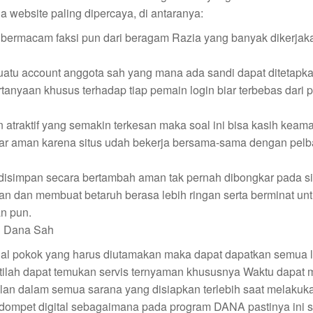
website paling dipercaya, di antaranya:
bermacam faksi pun dari beragam Razia yang banyak dikerjak
atu account anggota sah yang mana ada sandi dapat ditetapkan
rtanyaan khusus terhadap tiap pemain login biar terbebas dari 
 atraktif yang semakin terkesan maka soal ini bisa kasih kea
ar aman karena situs udah bekerja bersama-sama dengan pelb
at disimpan secara bertambah aman tak pernah dibongkar pada s
n dan membuat betaruh berasa lebih ringan serta berminat unt
n pun.
el Dana Sah
perihal pokok yang harus diutamakan maka dapat dapatkan semua
stilah dapat temukan servis ternyaman khususnya Waktu dapat
lan dalam semua sarana yang disiapkan terlebih saat melakuk
 dompet digital sebagaimana pada program DANA pastinya ini 