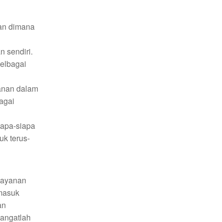
an dimana
 sendiri.
pelbagai
manan dalam
agai
iapa-siapa
uk terus-
 layanan
 masuk
an
sangatlah