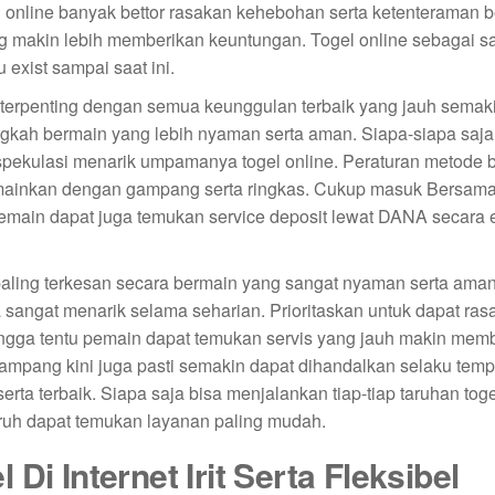
h online banyak bettor rasakan kehebohan serta ketenteraman b
g makin lebih memberikan keuntungan. Togel online sebagai sa
 exist sampai saat ini.
ah terpenting dengan semua keunggulan terbaik yang jauh semak
 langkah bermain yang lebih nyaman serta aman. Siapa-siapa saja
 spekulasi menarik umpamanya togel online. Peraturan metode 
ermainkan dengan gampang serta ringkas. Cukup masuk Bersam
emain dapat juga temukan service deposit lewat DANA secara ef
paling terkesan secara bermain yang sangat nyaman serta aman
angat menarik selama seharian. Prioritaskan untuk dapat ras
gga tentu pemain dapat temukan servis yang jauh makin mem
ampang kini juga pasti semakin dapat dihandalkan selaku temp
erta terbaik. Siapa saja bisa menjalankan tiap-tiap taruhan to
ruh dapat temukan layanan paling mudah.
Di Internet Irit Serta Fleksibel