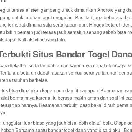
begitu terasa efisien gampang untuk dimainkan Android yang d
ang untuk taruhan togel unggulan. Pastilah juga beberapa bet
ang terhebat dimana saja serta kapan pun. Hingga betaruh den
itu bikin pemain judi terasa jauh semakin senang sebab bisa 
dapat ikuti aktivitas yang lain.
Terbukti Situs Bandar Togel Dan
cara fleksibel serta tambah aman karenanya dapat dipercaya s
. Tentulah, betaruh dapat rasakan semua serunya taruhan denga
ena taruhan berkelas.
 untuk bisa dimainkan kapan pun dan dimanapun. Keamanan ya
 alat bermainnya karena itu berasa makin aman dan soal ini pas
uji tiap harinya. Keamanan terbukti pasti bakal diraih pemai
aya.
 unggulan luar biasa yang jauh bisa lebih diakui baik. Siapa s
 heboh Bersama suatu bandar togel dana yang bisa diakui. Beri