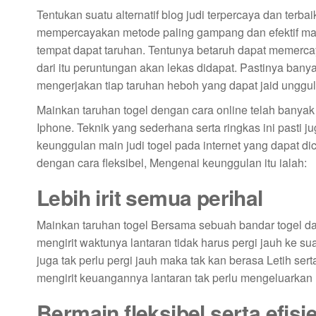
Tentukan suatu alternatif blog judi terpercaya dan ter
mempercayakan metode paling gampang dan efektif main 
tempat dapat taruhan. Tentunya betaruh dapat memercaya
dari itu peruntungan akan lekas didapat. Pastinya ban
mengerjakan tiap taruhan heboh yang dapat jaid unggul
Mainkan taruhan togel dengan cara online telah banya
Iphone. Teknik yang sederhana serta ringkas ini pasti j
keunggulan main judi togel pada internet yang dapat dic
dengan cara fleksibel, Mengenai keunggulan itu ialah:
Lebih irit semua perihal
Mainkan taruhan togel Bersama sebuah bandar togel dan
mengirit waktunya lantaran tidak harus pergi jauh ke 
juga tak perlu pergi jauh maka tak kan berasa Letih ser
mengirit keuangannya lantaran tak perlu mengeluarkan 
Bermain fleksibel serta efisi