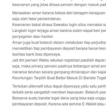
keamanan yang jelas dirasa pemain dengan masuk pada 
Merasakan aman karena bebas dari beragam keraguan 
saja oleh faksi pemerintahan.
Keamanan bakal dirasa Sewaktu login situs memakai su
Langkah login terjaga aman karena sistim dapat beri pe
penyegelan atau hacker.
Aman juga buat betaruh dalam melakukan tiap perjudian
memastikan tiap pembayaran deposit berasa benar-ben
fasilitas bank bisa dipercaya.
Jati diri pemain Waktu lakukan registrasi pastilah dap
saja, maka privacy pemain pastinya terbangun amat ama
menerus taruhan secara gampang dimanapun dan kapa
Keuntungan Terpilih Buat Bettor Masuk Di Bandar Tog
Tentukan alternatif situs dapat dipercaya yaitu satu 
terbaik serta sangatlah memberi kepuasan. Betaruh pa
Bersama suatu bandar togel dana yang bisa saja unggu
pembayaran deposit. Karena ada service E-Wallet atau