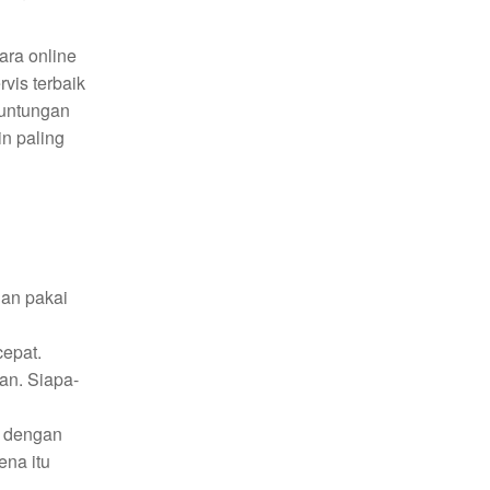
ara online
vis terbaik
euntungan
n paling
gan pakai
cepat.
an. Siapa-
p dengan
ena itu