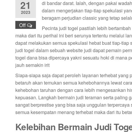
21
di bandar darat. Ialah, dengan pakai wada
dalam mengerjakan tiap-tiap spekulasi yan
2023
beragam perjudian classic yang tetap selalu
Off
Pecinta judi togel pastilah lebih bertamb
maka dari itu perihal ini beri serunya tertentu melalui
dapat melakukan semua spekulasi hebat buat tiap-tiap
judi togel dalam sebuah website judi dapat pemain p
togel dana bisa dipercaya yakni sesuatu hoki di mana p
jauh semakin irit
Siapa-siapa saja dapat peroleh layanan terhebat yang 
betaruh akan temukan semua kehebohannya lewat cara s
kehebohan taruhan dengan cara lebih mengesankan hin
kepuasan. Langkah bermain judi teraman serta paling g
sangat berprestise yang bisa saja unggulan terpercaya s
semua kesempatan menang terhebat maka dari itu beta
Kelebihan Bermain Judi Togel 