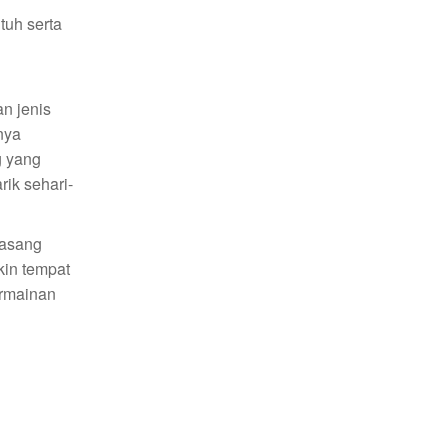
tuh serta
n jenis
nya
g yang
ik sehari-
pasang
kin tempat
ermainan