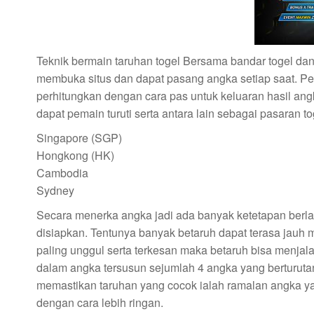
Teknik bermain taruhan togel Bersama bandar togel dan
membuka situs dan dapat pasang angka setiap saat. Pe
perhitungkan dengan cara pas untuk keluaran hasil ang
dapat pemain turuti serta antara lain sebagai pasaran 
Singapore (SGP)
Hongkong (HK)
Cambodia
Sydney
Secara menerka angka jadi ada banyak ketetapan berl
disiapkan. Tentunya banyak betaruh dapat terasa jauh
paling unggul serta terkesan maka betaruh bisa menjal
dalam angka tersusun sejumlah 4 angka yang berturut
memastikan taruhan yang cocok ialah ramalan angka ya
dengan cara lebih ringan.