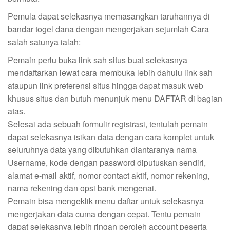
Pemula dapat selekasnya memasangkan taruhannya di
bandar togel dana dengan mengerjakan sejumlah Cara
salah satunya ialah:
Pemain perlu buka link sah situs buat selekasnya
mendaftarkan lewat cara membuka lebih dahulu link sah
ataupun link preferensi situs hingga dapat masuk web
khusus situs dan butuh menunjuk menu DAFTAR di bagian
atas.
Selesai ada sebuah formulir registrasi, tentulah pemain
dapat selekasnya isikan data dengan cara komplet untuk
seluruhnya data yang dibutuhkan diantaranya nama
Username, kode dengan password diputuskan sendiri,
alamat e-mail aktif, nomor contact aktif, nomor rekening,
nama rekening dan opsi bank mengenai.
Pemain bisa mengeklik menu daftar untuk selekasnya
mengerjakan data cuma dengan cepat. Tentu pemain
dapat selekasnya lebih ringan peroleh account peserta