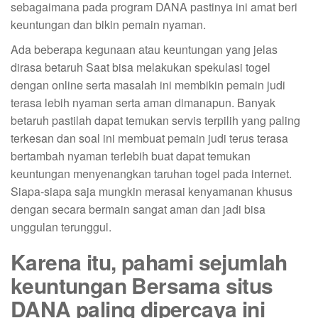
sebagaimana pada program DANA pastinya ini amat beri
keuntungan dan bikin pemain nyaman.
Ada beberapa kegunaan atau keuntungan yang jelas
dirasa betaruh Saat bisa melakukan spekulasi togel
dengan online serta masalah ini membikin pemain judi
terasa lebih nyaman serta aman dimanapun. Banyak
betaruh pastilah dapat temukan servis terpilih yang paling
terkesan dan soal ini membuat pemain judi terus terasa
bertambah nyaman terlebih buat dapat temukan
keuntungan menyenangkan taruhan togel pada internet.
Siapa-siapa saja mungkin merasai kenyamanan khusus
dengan secara bermain sangat aman dan jadi bisa
unggulan terunggul.
Karena itu, pahami sejumlah
keuntungan Bersama situs
DANA paling dipercaya ini