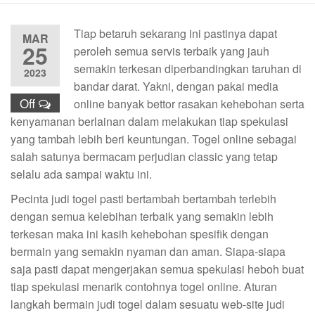
Tiap betaruh sekarang ini pastinya dapat
MAR
25
peroleh semua servis terbaik yang jauh
semakin terkesan diperbandingkan taruhan di
2023
bandar darat. Yakni, dengan pakai media
Off
online banyak bettor rasakan kehebohan serta
kenyamanan berlainan dalam melakukan tiap spekulasi
yang tambah lebih beri keuntungan. Togel online sebagai
salah satunya bermacam perjudian classic yang tetap
selalu ada sampai waktu ini.
Pecinta judi togel pasti bertambah bertambah terlebih
dengan semua kelebihan terbaik yang semakin lebih
terkesan maka ini kasih kehebohan spesifik dengan
bermain yang semakin nyaman dan aman. Siapa-siapa
saja pasti dapat mengerjakan semua spekulasi heboh buat
tiap spekulasi menarik contohnya togel online. Aturan
langkah bermain judi togel dalam sesuatu web-site judi