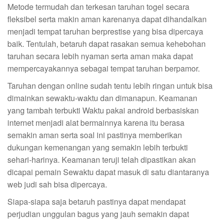
Metode termudah dan terkesan taruhan togel secara
fleksibel serta makin aman karenanya dapat dihandalkan
menjadi tempat taruhan berprestise yang bisa dipercaya
baik. Tentulah, betaruh dapat rasakan semua kehebohan
taruhan secara lebih nyaman serta aman maka dapat
mempercayakannya sebagai tempat taruhan berpamor.
Taruhan dengan online sudah tentu lebih ringan untuk bisa
dimainkan sewaktu-waktu dan dimanapun. Keamanan
yang tambah terbukti Waktu pakai android berbasiskan
internet menjadi alat bermainnya karena itu berasa
semakin aman serta soal ini pastinya memberikan
dukungan kemenangan yang semakin lebih terbukti
sehari-harinya. Keamanan teruji telah dipastikan akan
dicapai pemain Sewaktu dapat masuk di satu diantaranya
web judi sah bisa dipercaya.
Siapa-siapa saja betaruh pastinya dapat mendapat
perjudian unggulan bagus yang jauh semakin dapat