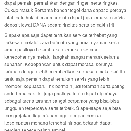
dapat pemain permainkan dengan ringan serta ringkas.
Cukup masuk Bersama bandar togel dana dapat dipercaya
ialah satu hoki di mana pemain dapat juga temukan servis
deposit lewat DANA secara ringkas serta semakin irit
Siapa-siapa saja dapat temukan service terhebat yang
terkesan melalui cara bermain yang amat nyaman serta
aman pastinya betaruh akan temukan semua
kehebohannya melalui langkah sangat menarik selama
seharian. Kedepankan untuk dapat merasai serunya
taruhan dengan lebih memberikan kepuasan maka dari itu
tentu saja pemain dapat temukan servis yang lebih
memberi kepuasan. Trik bermain judi teraman serta paling
sederhana saat ini juga pastinya lebih dapat dipercaya
sebagai arena taruhan sangat berpamor yang bisa-bisa
unggulan terpercaya serta terbaik. Siapa-siapa saja bisa
mengerjakan tiap taruhan togel dengan semua
kesempatan menang terhebat hingga betaruh dapat
peroleh service paling simpel.