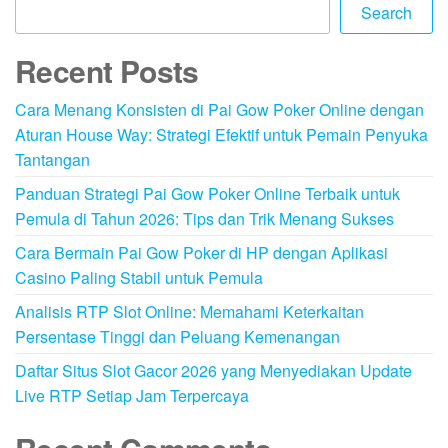
Search
Recent Posts
Cara Menang Konsisten di Pai Gow Poker Online dengan
Aturan House Way: Strategi Efektif untuk Pemain Penyuka
Tantangan
Panduan Strategi Pai Gow Poker Online Terbaik untuk
Pemula di Tahun 2026: Tips dan Trik Menang Sukses
Cara Bermain Pai Gow Poker di HP dengan Aplikasi
Casino Paling Stabil untuk Pemula
Analisis RTP Slot Online: Memahami Keterkaitan
Persentase Tinggi dan Peluang Kemenangan
Daftar Situs Slot Gacor 2026 yang Menyediakan Update
Live RTP Setiap Jam Terpercaya