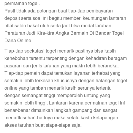
permainan togel.
Pasti tidak ada potongan buat tiap-tiap pembayaran
deposit serta soal ini begitu memberi keuntungan lantaran
nilai saldo bakal utuh serta jadi bisa modal taruhan.
Peraturan Judi Kira-kira Angka Bermain Di Bandar Togel
Dana Online
Tiap-tiap spekulasi togel menarik pastinya bisa kasih
kehebohan tertentu terpenting dengan kehadiran beragam
pasaran dan jenis taruhan yang makin lebih beraneka.
Tiap-tiap pemain dapat temukan layanan terhebat yang
semakin lebih terkesan khususnya dengan halangan togel
online yang tambah menarik kasih serunya tertentu
dengan semangat tinggi memperoleh untung yang
semakin lebih tinggi. Lantaran karena permainan togel ini
benar-benar dimainkan langkah gampang dan sangat
menarik sehari-harinya maka selalu kasih kelapangan
akses taruhan buat siapa-siapa saja.