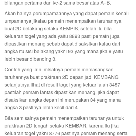
bilangan pertama dan ke-2 sama besar atau A=B.
Akan halnya perumpamaannya yang dapat pemain kenali
umpamanya jikalau pemain menempatkan taruhannya
buat 2D belakang selaku KEMPIS, setelah itu bila
keluaran togel yang ada yaitu 8893 pasti pemain juga
dipastikan menang sebab dapat disaksikan kalau dari
angka itu sisi belakang yakni 93 yang mana jika 9 yaitu
lebih besar dibanding 3.
Contoh yang lain, misalnya pemain memasangkan
taruhannya buat prakiraan 2D depan jadi KEMBANG
selanjutnya lihat di result togel yang keluar ialah 3487
pastilah pemain lantas dipastikan menang, jika dapat
disaksikan angka depan ini merupakan 34 yang mana
angka 3 pastinya lebih kecil dari 4.
Bila semisalnya pemain menempatkan taruhanya untuk
prakiraan 2D tengah selaku KEMBAR, karena itu jika
keluaran togel yakni 8776 pastinya pemain menang serta