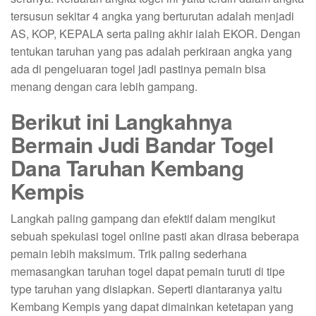
tersusun sekitar 4 angka yang berturutan adalah menjadi
AS, KOP, KEPALA serta paling akhir ialah EKOR. Dengan
tentukan taruhan yang pas adalah perkiraan angka yang
ada di pengeluaran togel jadi pastinya pemain bisa
menang dengan cara lebih gampang.
Berikut ini Langkahnya
Bermain Judi Bandar Togel
Dana Taruhan Kembang
Kempis
Langkah paling gampang dan efektif dalam mengikut
sebuah spekulasi togel online pasti akan dirasa beberapa
pemain lebih maksimum. Trik paling sederhana
memasangkan taruhan togel dapat pemain turuti di tipe
type taruhan yang disiapkan. Seperti diantaranya yaitu
Kembang Kempis yang dapat dimainkan ketetapan yang