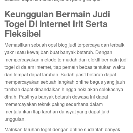
Keunggulan Bermain Judi
Togel Di Internet Irit Serta
Fleksibel
Memastikan sebuah opsi blog judi terpercaya dan terbaik
yakni satu kewajiban buat banyak betaruh. Dengan
mempercayakan metode termudah dan efektif bermain judi
togel di dalam internet, tiap pemain bebas tentukan waktu
dan tempat dapat taruhan. Sudah pasti betaruh dapat
mempercayakan sebuah langkah online bagus yang jauh
tambah dapat dihandalkan hingga hoki akan selekasnya
diraih. Pastinya banyak betaruh dewasa ini dapat
memercayakan teknik paling sederhana dalam
menjalankan tiap taruhan dahsyat yang dapat jaid
unggulan.
Mainkan taruhan togel dengan online sudahlah banyak