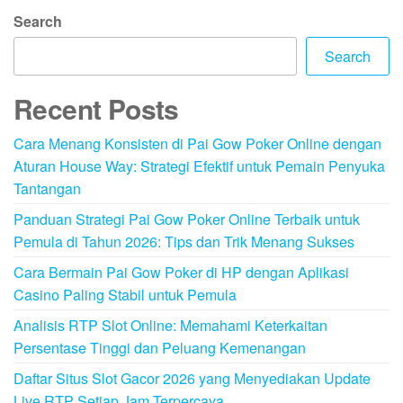
Search
Search
Recent Posts
Cara Menang Konsisten di Pai Gow Poker Online dengan
Aturan House Way: Strategi Efektif untuk Pemain Penyuka
Tantangan
Panduan Strategi Pai Gow Poker Online Terbaik untuk
Pemula di Tahun 2026: Tips dan Trik Menang Sukses
Cara Bermain Pai Gow Poker di HP dengan Aplikasi
Casino Paling Stabil untuk Pemula
Analisis RTP Slot Online: Memahami Keterkaitan
Persentase Tinggi dan Peluang Kemenangan
Daftar Situs Slot Gacor 2026 yang Menyediakan Update
Live RTP Setiap Jam Terpercaya