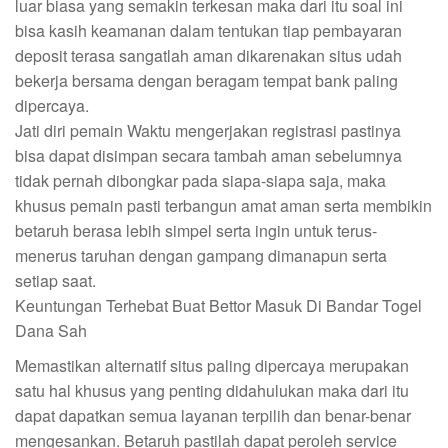
luar biasa yang semakin terkesan maka dari itu soal ini
bisa kasih keamanan dalam tentukan tiap pembayaran
deposit terasa sangatlah aman dikarenakan situs udah
bekerja bersama dengan beragam tempat bank paling
dipercaya.
Jati diri pemain Waktu mengerjakan registrasi pastinya
bisa dapat disimpan secara tambah aman sebelumnya
tidak pernah dibongkar pada siapa-siapa saja, maka
khusus pemain pasti terbangun amat aman serta membikin
betaruh berasa lebih simpel serta ingin untuk terus-
menerus taruhan dengan gampang dimanapun serta
setiap saat.
Keuntungan Terhebat Buat Bettor Masuk Di Bandar Togel
Dana Sah
Memastikan alternatif situs paling dipercaya merupakan
satu hal khusus yang penting didahulukan maka dari itu
dapat dapatkan semua layanan terpilih dan benar-benar
mengesankan. Betaruh pastilah dapat peroleh service