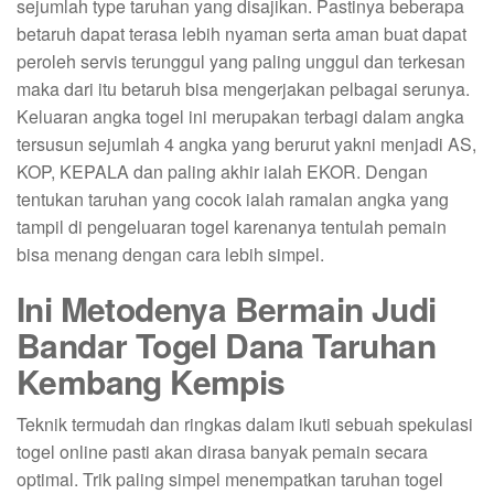
sejumlah type taruhan yang disajikan. Pastinya beberapa
betaruh dapat terasa lebih nyaman serta aman buat dapat
peroleh servis terunggul yang paling unggul dan terkesan
maka dari itu betaruh bisa mengerjakan pelbagai serunya.
Keluaran angka togel ini merupakan terbagi dalam angka
tersusun sejumlah 4 angka yang berurut yakni menjadi AS,
KOP, KEPALA dan paling akhir ialah EKOR. Dengan
tentukan taruhan yang cocok ialah ramalan angka yang
tampil di pengeluaran togel karenanya tentulah pemain
bisa menang dengan cara lebih simpel.
Ini Metodenya Bermain Judi
Bandar Togel Dana Taruhan
Kembang Kempis
Teknik termudah dan ringkas dalam ikuti sebuah spekulasi
togel online pasti akan dirasa banyak pemain secara
optimal. Trik paling simpel menempatkan taruhan togel