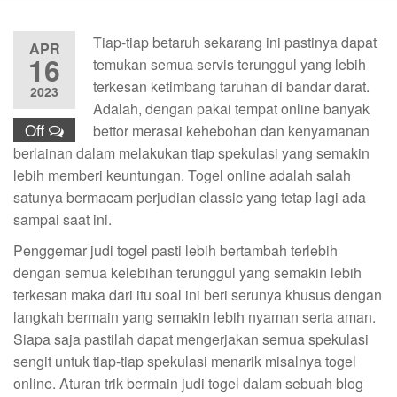
Tiap-tiap betaruh sekarang ini pastinya dapat
APR
16
temukan semua servis terunggul yang lebih
terkesan ketimbang taruhan di bandar darat.
2023
Adalah, dengan pakai tempat online banyak
Off
bettor merasai kehebohan dan kenyamanan
berlainan dalam melakukan tiap spekulasi yang semakin
lebih memberi keuntungan. Togel online adalah salah
satunya bermacam perjudian classic yang tetap lagi ada
sampai saat ini.
Penggemar judi togel pasti lebih bertambah terlebih
dengan semua kelebihan terunggul yang semakin lebih
terkesan maka dari itu soal ini beri serunya khusus dengan
langkah bermain yang semakin lebih nyaman serta aman.
Siapa saja pastilah dapat mengerjakan semua spekulasi
sengit untuk tiap-tiap spekulasi menarik misalnya togel
online. Aturan trik bermain judi togel dalam sebuah blog