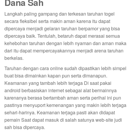
Dana Sah
Langkah paling gampang dan terkesan taruhan togel
secara fleksibel serta makin aman karena itu dapat
dipercaya menjadi gelaran taruhan berpamor yang bisa
dipercaya baik. Tentulah, betaruh dapat merasai semua
kehebohan taruhan dengan lebih nyaman dan aman maka
dari itu dapat mempercayakannya menjadi arena taruhan
berkelas.
Taruhan dengan cara online sudah dipastikan lebih simpel
buat bisa dimainkan kapan pun serta dimanapun.
Keamanan yang tambah lebih terjaga Di saat pakai
android berbasiskan internet sebagai alat bermainnya
karenanya berasa bertambah aman serta perihal ini pun
pastinya menyuport kemenangan yang makin lebih terjaga
sehari-harinya. Keamanan terjaga pasti akan didapat
pemain Saat dapat masuk di salah satunya web-site judi
sah bisa dipercaya.