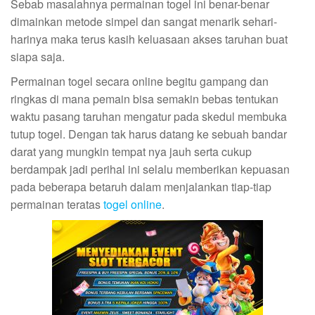
Sebab masalahnya permainan togel ini benar-benar
dimainkan metode simpel dan sangat menarik sehari-
harinya maka terus kasih keluasaan akses taruhan buat
siapa saja.
Permainan togel secara online begitu gampang dan
ringkas di mana pemain bisa semakin bebas tentukan
waktu pasang taruhan mengatur pada skedul membuka
tutup togel. Dengan tak harus datang ke sebuah bandar
darat yang mungkin tempat nya jauh serta cukup
berdampak jadi perihal ini selalu memberikan kepuasan
pada beberapa betaruh dalam menjalankan tiap-tiap
permainan teratas
togel online
.