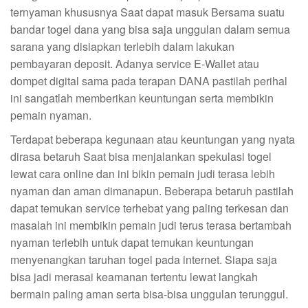
ternyaman khususnya Saat dapat masuk Bersama suatu
bandar togel dana yang bisa saja unggulan dalam semua
sarana yang disiapkan terlebih dalam lakukan
pembayaran deposit. Adanya service E-Wallet atau
dompet digital sama pada terapan DANA pastilah perihal
ini sangatlah memberikan keuntungan serta membikin
pemain nyaman.
Terdapat beberapa kegunaan atau keuntungan yang nyata
dirasa betaruh Saat bisa menjalankan spekulasi togel
lewat cara online dan ini bikin pemain judi terasa lebih
nyaman dan aman dimanapun. Beberapa betaruh pastilah
dapat temukan service terhebat yang paling terkesan dan
masalah ini membikin pemain judi terus terasa bertambah
nyaman terlebih untuk dapat temukan keuntungan
menyenangkan taruhan togel pada internet. Siapa saja
bisa jadi merasai keamanan tertentu lewat langkah
bermain paling aman serta bisa-bisa unggulan terunggul.