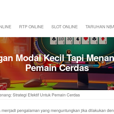
NLINE
RTP ONLINE
SLOT ONLINE
TARUHAN NB
an Modal Kecil Tapi Menang:
Pemain Cerdas
nang: Strategi Efektif Untuk Pemain Cerdas
sa menjadi pengalaman yang menguntungkan jika dilakukan de