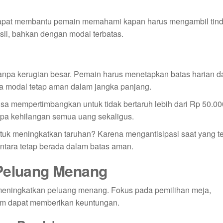
 dapat membantu pemain memahami kapan harus mengambil tin
sil, bahkan dengan modal terbatas.
anpa kerugian besar. Pemain harus menetapkan batas harian d
ga modal tetap aman dalam jangka panjang.
isa mempertimbangkan untuk tidak bertaruh lebih dari Rp 50.00
npa kehilangan semua uang sekaligus.
uk meningkatkan taruhan? Karena mengantisipasi saat yang te
ara tetap berada dalam batas aman.
 Peluang Menang
meningkatkan peluang menang. Fokus pada pemilihan meja,
m dapat memberikan keuntungan.