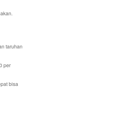
dakan.
an taruhan
0 per
pat bisa