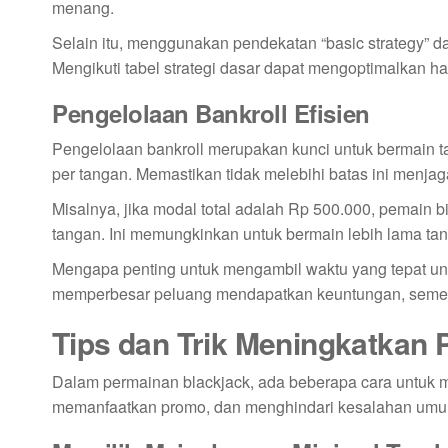
menang.
Selain itu, menggunakan pendekatan “basic strategy”
Mengikuti tabel strategi dasar dapat mengoptimalkan ha
Pengelolaan Bankroll Efisien
Pengelolaan bankroll merupakan kunci untuk bermain t
per tangan. Memastikan tidak melebihi batas ini menja
Misalnya, jika modal total adalah Rp 500.000, pemain b
tangan. Ini memungkinkan untuk bermain lebih lama ta
Mengapa penting untuk mengambil waktu yang tepat unt
memperbesar peluang mendapatkan keuntungan, sement
Tips dan Trik Meningkatkan
Dalam permainan blackjack, ada beberapa cara untuk 
memanfaatkan promo, dan menghindari kesalahan umu