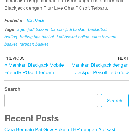
merasakan kegembiraan dan keuntungan dalam bermain
Blackjack dengan Fitur Live Chat PGsoft Terbaru.
Posted in
Blackjack
Tags
agen judi basket
bandar judi basket
basketball
betting
betting tips basket
judi basket online
situs taruhan
basket
taruhan basket
Post
Previous
PREVIOUS
NEXT
N
Mainkan Blackjack Mobile
Mainkan Blackjack dengan
Post
Po
navigation
Friendly PGsoft Terbaru
Jackpot PGsoft Terbaru
Search
Search
Recent Posts
Cara Bermain Pai Gow Poker di HP dengan Aplikasi