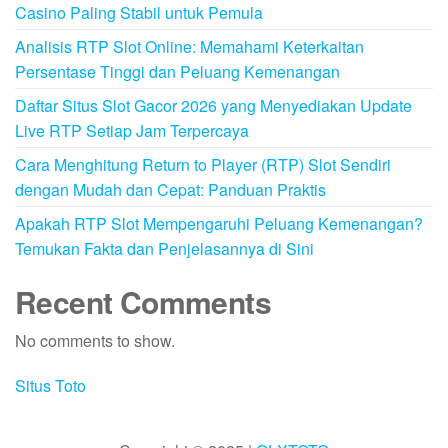
Casino Paling Stabil untuk Pemula
Analisis RTP Slot Online: Memahami Keterkaitan
Persentase Tinggi dan Peluang Kemenangan
Daftar Situs Slot Gacor 2026 yang Menyediakan Update
Live RTP Setiap Jam Terpercaya
Cara Menghitung Return to Player (RTP) Slot Sendiri
dengan Mudah dan Cepat: Panduan Praktis
Apakah RTP Slot Mempengaruhi Peluang Kemenangan?
Temukan Fakta dan Penjelasannya di Sini
Recent Comments
No comments to show.
Situs Toto