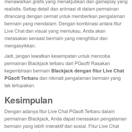
menawarkan grafis yang menakjubkan dan gameplay yang
realistis. Setiap detail dan animasi di dalam permainan
dirancang dengan cermat untuk memberikan pengalaman
bermain yang mendalam. Dengan kombinasi antara fitur
Live Chat dan visual yang memukau, Anda akan
merasakan sensasi bermain yang menghibur dan
mengasyikkan.
Jadi, jangan lewatkan kesempatan untuk mencoba
permainan Blackjack terbaru dari PGsoft! Rasakan
kegembiraan bermain
Blackjack dengan fitur Live Chat
PGsoft Terbaru
dan nikmati pengalaman bermain yang
tak terlupakan.
Kesimpulan
Dengan adanya fitur Live Chat PGsoft Terbaru dalam
permainan Blackjack, Anda dapat merasakan pengalaman
bermain yang lebih interaktif dan sosial. Fitur Live Chat