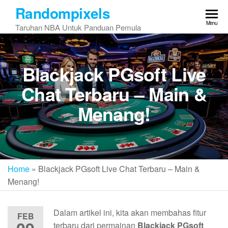
Skip
Randompixels
to
Menu
Taruhan NBA Untuk Panduan Pemula
the
content
Blackjack PGsoft Live
Chat Terbaru – Main &
Menang!
Home
»
Blackjack PGsoft Live Chat Terbaru – Main &
Menang!
Dalam artikel ini, kita akan membahas fitur
FEB
terbaru dari permainan
Blackjack PGsoft