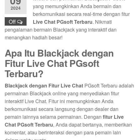
09
yang memungkinkan Anda bermain dan
2024
berkomunikasi secara real-time dengan fitur
Off
Live Chat PGsoft Terbaru
. Nikmati
pengalaman bermain Blackjack yang interaktif dan
menangkan hadiah besar!
Apa Itu Blackjack dengan
Fitur Live Chat PGsoft
Terbaru?
Blackjack dengan Fitur Live Chat
PGsoft Terbaru adalah
permainan Blackjack online yang menyediakan fitur
interaktif Live Chat. Fitur ini memungkinkan Anda
berkomunikasi secara langsung dengan dealer dan
pemain lainnya selama permainan. Dengan
fitur Live
Chat PGsoft Terbaru
, Anda dapat bertanya, memberikan
komentar, atau berinteraksi dengan para pemain lain