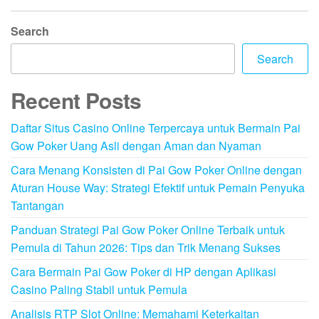
Search
Search
Recent Posts
Daftar Situs Casino Online Terpercaya untuk Bermain Pai
Gow Poker Uang Asli dengan Aman dan Nyaman
Cara Menang Konsisten di Pai Gow Poker Online dengan
Aturan House Way: Strategi Efektif untuk Pemain Penyuka
Tantangan
Panduan Strategi Pai Gow Poker Online Terbaik untuk
Pemula di Tahun 2026: Tips dan Trik Menang Sukses
Cara Bermain Pai Gow Poker di HP dengan Aplikasi
Casino Paling Stabil untuk Pemula
Analisis RTP Slot Online: Memahami Keterkaitan