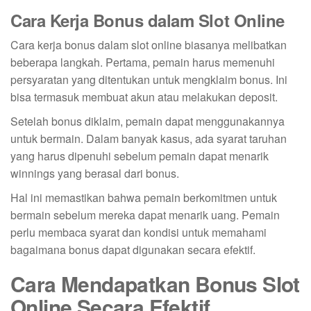
Cara Kerja Bonus dalam Slot Online
Cara kerja bonus dalam slot online biasanya melibatkan
beberapa langkah. Pertama, pemain harus memenuhi
persyaratan yang ditentukan untuk mengklaim bonus. Ini
bisa termasuk membuat akun atau melakukan deposit.
Setelah bonus diklaim, pemain dapat menggunakannya
untuk bermain. Dalam banyak kasus, ada syarat taruhan
yang harus dipenuhi sebelum pemain dapat menarik
winnings yang berasal dari bonus.
Hal ini memastikan bahwa pemain berkomitmen untuk
bermain sebelum mereka dapat menarik uang. Pemain
perlu membaca syarat dan kondisi untuk memahami
bagaimana bonus dapat digunakan secara efektif.
Cara Mendapatkan Bonus Slot
Online Secara Efektif