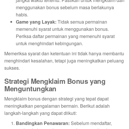
jangka waktu tertentu. Pastikan untuk mengklaim dan
menggunakan bonus sebelum masa berlakunya
habis.
Game yang Layak:
Tidak semua permainan
memenuhi syarat untuk menggunakan bonus.
Periksa daftar permainan yang memenuhi syarat
untuk menghindari kebingungan.
Memeriksa syarat dan ketentuan ini tidak hanya membantu
menghindari kesalahan, tetapi juga meningkatkan peluang
sukses.
Strategi Mengklaim Bonus yang
Menguntungkan
Mengklaim bonus dengan strategi yang tepat dapat
meningkatkan pengalaman bermain. Berikut adalah
langkah-langkah yang dapat diikuti:
Bandingkan Penawaran:
Sebelum mendaftar,