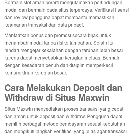
Bermain slot aman berarti mengutamakan perlindungan
modal dan bermain pada situs terpercaya. Verifikasi lisensi
dan review pengguna dapat membantu memastikan
keamanan transaksi dan data pribadi.
Manfaatkan bonus dan promosi secara bijak untuk
menambah modal tanpa risiko tambahan. Selain itu,
hindari mengejar kekalahan dengan taruhan lebih besar
karena dapat menyebabkan kerugian meluas. Bermain
dengan kesadaran penuh dan disiplin memperkecil
kemungkinan kerugian besar.
Cara Melakukan Deposit dan
Withdraw di Situs Maxwin
Situs Maxwin menyediakan proses transaksi yang cepat
dan aman untuk deposit dan withdraw. Pengguna dapat
memilih berbagai metode pembayaran sesuai kebutuhan
dan mengikuti langkah verifikasi yang jelas agar transaksi