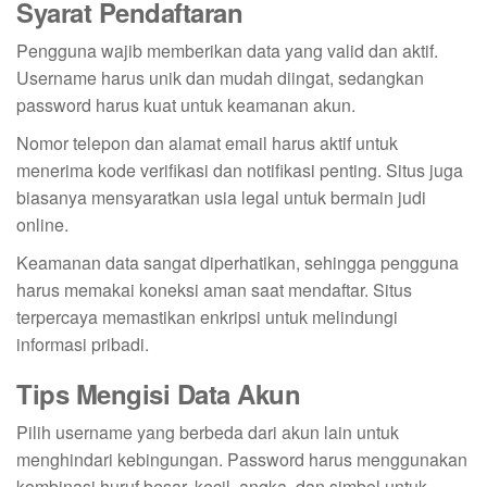
Syarat Pendaftaran
Pengguna wajib memberikan data yang valid dan aktif.
Username harus unik dan mudah diingat, sedangkan
password harus kuat untuk keamanan akun.
Nomor telepon dan alamat email harus aktif untuk
menerima kode verifikasi dan notifikasi penting. Situs juga
biasanya mensyaratkan usia legal untuk bermain judi
online.
Keamanan data sangat diperhatikan, sehingga pengguna
harus memakai koneksi aman saat mendaftar. Situs
terpercaya memastikan enkripsi untuk melindungi
informasi pribadi.
Tips Mengisi Data Akun
Pilih username yang berbeda dari akun lain untuk
menghindari kebingungan. Password harus menggunakan
kombinasi huruf besar, kecil, angka, dan simbol untuk