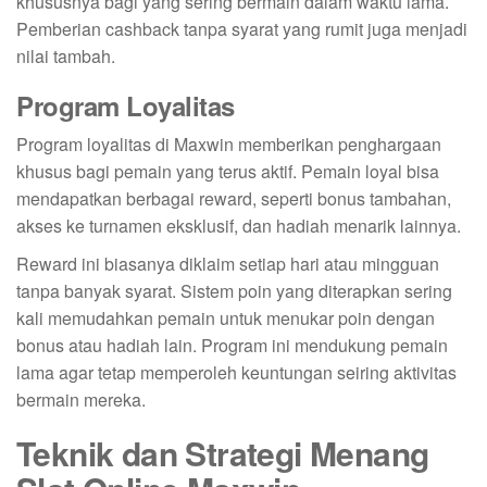
khususnya bagi yang sering bermain dalam waktu lama.
Pemberian cashback tanpa syarat yang rumit juga menjadi
nilai tambah.
Program Loyalitas
Program loyalitas di Maxwin memberikan penghargaan
khusus bagi pemain yang terus aktif. Pemain loyal bisa
mendapatkan berbagai reward, seperti bonus tambahan,
akses ke turnamen eksklusif, dan hadiah menarik lainnya.
Reward ini biasanya diklaim setiap hari atau mingguan
tanpa banyak syarat. Sistem poin yang diterapkan sering
kali memudahkan pemain untuk menukar poin dengan
bonus atau hadiah lain. Program ini mendukung pemain
lama agar tetap memperoleh keuntungan seiring aktivitas
bermain mereka.
Teknik dan Strategi Menang