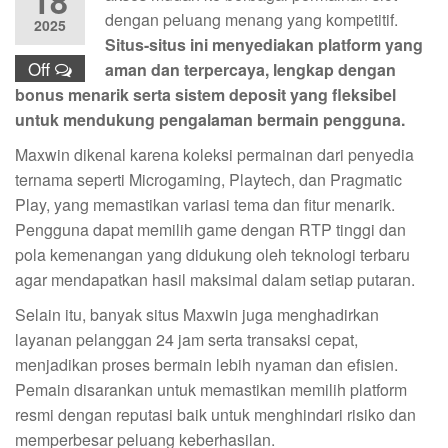
18
dengan peluang menang yang kompetitif.
2025
Situs-situs ini menyediakan platform yang
Off
aman dan terpercaya, lengkap dengan
bonus menarik serta sistem deposit yang fleksibel
untuk mendukung pengalaman bermain pengguna.
Maxwin dikenal karena koleksi permainan dari penyedia
ternama seperti Microgaming, Playtech, dan Pragmatic
Play, yang memastikan variasi tema dan fitur menarik.
Pengguna dapat memilih game dengan RTP tinggi dan
pola kemenangan yang didukung oleh teknologi terbaru
agar mendapatkan hasil maksimal dalam setiap putaran.
Selain itu, banyak situs Maxwin juga menghadirkan
layanan pelanggan 24 jam serta transaksi cepat,
menjadikan proses bermain lebih nyaman dan efisien.
Pemain disarankan untuk memastikan memilih platform
resmi dengan reputasi baik untuk menghindari risiko dan
memperbesar peluang keberhasilan.