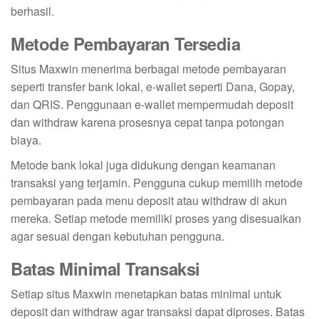
berhasil.
Metode Pembayaran Tersedia
Situs Maxwin menerima berbagai metode pembayaran
seperti transfer bank lokal, e-wallet seperti Dana, Gopay,
dan QRIS. Penggunaan e-wallet mempermudah deposit
dan withdraw karena prosesnya cepat tanpa potongan
biaya.
Metode bank lokal juga didukung dengan keamanan
transaksi yang terjamin. Pengguna cukup memilih metode
pembayaran pada menu deposit atau withdraw di akun
mereka. Setiap metode memiliki proses yang disesuaikan
agar sesuai dengan kebutuhan pengguna.
Batas Minimal Transaksi
Setiap situs Maxwin menetapkan batas minimal untuk
deposit dan withdraw agar transaksi dapat diproses. Batas