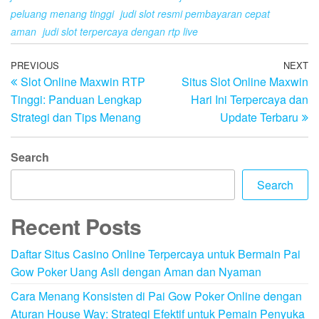
peluang menang tinggi
judi slot resmi pembayaran cepat
aman
judi slot terpercaya dengan rtp live
Post
Previous
PREVIOUS
NEXT
N
Slot Online Maxwin RTP
Situs Slot Online Maxwin
Post
Po
navigation
Tinggi: Panduan Lengkap
Hari Ini Terpercaya dan
Strategi dan Tips Menang
Update Terbaru
Search
Search
Recent Posts
Daftar Situs Casino Online Terpercaya untuk Bermain Pai
Gow Poker Uang Asli dengan Aman dan Nyaman
Cara Menang Konsisten di Pai Gow Poker Online dengan
Aturan House Way: Strategi Efektif untuk Pemain Penyuka