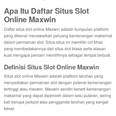
Apa Itu Daftar Situs Slot
Online Maxwin
Daftar situs slot online Maxwin adalah kumpulan platform
yang dikenal menawarkan peluang kemenangan maksimal
dalam permainan slot. Situs-situs ini memiliki ciri khas
yang membedakannya dari situs slot biasa serta alasan
kuat mengapa pemain memilihnya sebagai tempat berjudi.
Definisi Situs Slot Online Maxwin
Situs slot online Maxwin adalah platform taruhan yang
menyediakan permainan slot dengan potensi kemenangan
tertinggi atau maxwin. Maxwin sendiri berarti kemenangan
maksimal yang dapat diperoleh dalam satu putaran, sering
kali berupa jackpot atau pengganda taruhan yang sangat
besar.