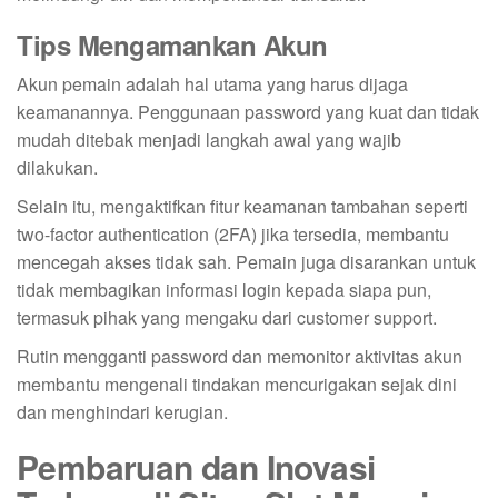
Tips Mengamankan Akun
Akun pemain adalah hal utama yang harus dijaga
keamanannya. Penggunaan password yang kuat dan tidak
mudah ditebak menjadi langkah awal yang wajib
dilakukan.
Selain itu, mengaktifkan fitur keamanan tambahan seperti
two-factor authentication (2FA) jika tersedia, membantu
mencegah akses tidak sah. Pemain juga disarankan untuk
tidak membagikan informasi login kepada siapa pun,
termasuk pihak yang mengaku dari customer support.
Rutin mengganti password dan memonitor aktivitas akun
membantu mengenali tindakan mencurigakan sejak dini
dan menghindari kerugian.
Pembaruan dan Inovasi