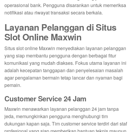
operasional bank. Pengguna disarankan untuk memeriksa
notifikasi atau riwayat transaksi secara berkala.
Layanan Pelanggan di Situs
Slot Online Maxwin
Situs slot online Maxwin menyediakan layanan pelanggan
yang siap membantu pengguna dengan berbagai fitur
komunikasi yang mudah diakses. Fokus utama layanan ini
adalah kecepatan tanggapan dan penyelesaian masalah
agar pengalaman bermain tetap lancar dan nyaman bagi
pemain.
Customer Service 24 Jam
Maxwin menawarkan layanan pelanggan 24 jam tanpa
jeda, memungkinkan pengguna menghubungi tim
dukungan kapan saja. Tim customer service terdiri dari staf
profesional yang siap memberikan bantuan teknis maupun