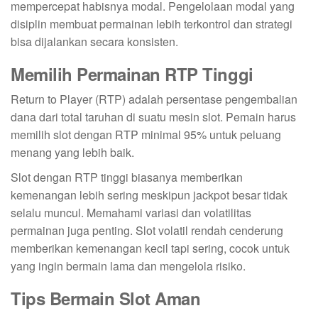
mempercepat habisnya modal. Pengelolaan modal yang
disiplin membuat permainan lebih terkontrol dan strategi
bisa dijalankan secara konsisten.
Memilih Permainan RTP Tinggi
Return to Player (RTP) adalah persentase pengembalian
dana dari total taruhan di suatu mesin slot. Pemain harus
memilih slot dengan RTP minimal 95% untuk peluang
menang yang lebih baik.
Slot dengan RTP tinggi biasanya memberikan
kemenangan lebih sering meskipun jackpot besar tidak
selalu muncul. Memahami variasi dan volatilitas
permainan juga penting. Slot volatil rendah cenderung
memberikan kemenangan kecil tapi sering, cocok untuk
yang ingin bermain lama dan mengelola risiko.
Tips Bermain Slot Aman