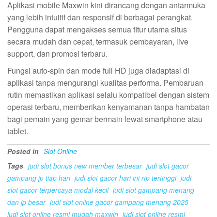
Aplikasi mobile Maxwin kini dirancang dengan antarmuka
yang lebih intuitif dan responsif di berbagai perangkat.
Pengguna dapat mengakses semua fitur utama situs
secara mudah dan cepat, termasuk pembayaran, live
support, dan promosi terbaru.
Fungsi auto-spin dan mode full HD juga diadaptasi di
aplikasi tanpa mengurangi kualitas performa. Pembaruan
rutin memastikan aplikasi selalu kompatibel dengan sistem
operasi terbaru, memberikan kenyamanan tanpa hambatan
bagi pemain yang gemar bermain lewat smartphone atau
tablet.
Posted in
Slot Online
Tags
judi slot bonus new member terbesar
judi slot gacor
gampang jp tiap hari
judi slot gacor hari ini rtp tertinggi
judi
slot gacor terpercaya modal kecil
judi slot gampang menang
dan jp besar
judi slot online gacor gampang menang 2025
judi slot online resmi mudah maxwin
judi slot online resmi