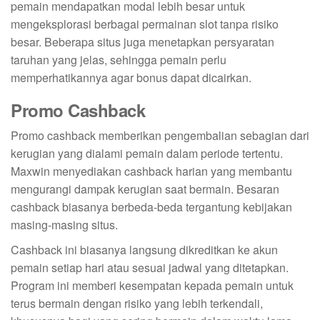
pemain mendapatkan modal lebih besar untuk
mengeksplorasi berbagai permainan slot tanpa risiko
besar. Beberapa situs juga menetapkan persyaratan
taruhan yang jelas, sehingga pemain perlu
memperhatikannya agar bonus dapat dicairkan.
Promo Cashback
Promo cashback memberikan pengembalian sebagian dari
kerugian yang dialami pemain dalam periode tertentu.
Maxwin menyediakan cashback harian yang membantu
mengurangi dampak kerugian saat bermain. Besaran
cashback biasanya berbeda-beda tergantung kebijakan
masing-masing situs.
Cashback ini biasanya langsung dikreditkan ke akun
pemain setiap hari atau sesuai jadwal yang ditetapkan.
Program ini memberi kesempatan kepada pemain untuk
terus bermain dengan risiko yang lebih terkendali,