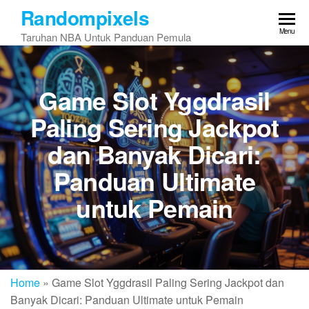
Skip
Randompixels
to
Menu
Taruhan NBA Untuk Panduan Pemula
the
content
Game Slot Yggdrasil
Paling Sering Jackpot
dan Banyak Dicari:
Panduan Ultimate
untuk Pemain
Home
»
Game Slot Yggdrasil Paling Sering Jackpot dan
Banyak Dicari: Panduan Ultimate untuk Pemain