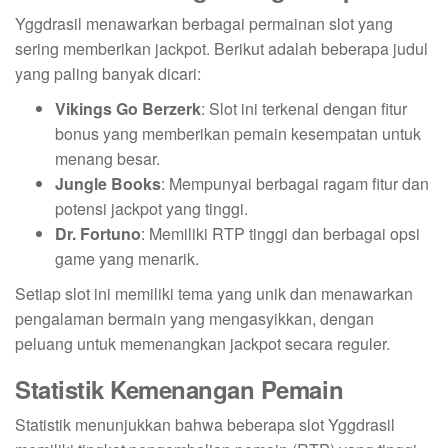
Yggdrasil menawarkan berbagai permainan slot yang
sering memberikan jackpot. Berikut adalah beberapa judul
yang paling banyak dicari:
Vikings Go Berzerk
: Slot ini terkenal dengan fitur
bonus yang memberikan pemain kesempatan untuk
menang besar.
Jungle Books
: Mempunyai berbagai ragam fitur dan
potensi jackpot yang tinggi.
Dr. Fortuno
: Memiliki RTP tinggi dan berbagai opsi
game yang menarik.
Setiap slot ini memiliki tema yang unik dan menawarkan
pengalaman bermain yang mengasyikkan, dengan
peluang untuk memenangkan jackpot secara reguler.
Statistik Kemenangan Pemain
Statistik menunjukkan bahwa beberapa slot Yggdrasil