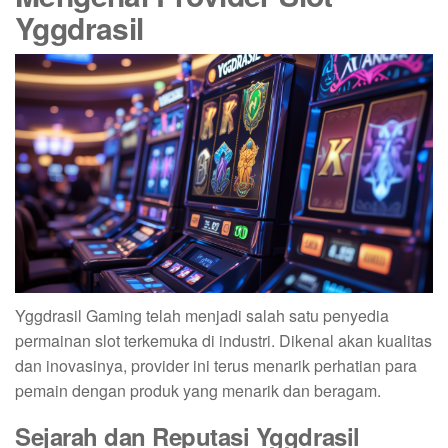
Yggdrasil
Yggdrasil Gaming telah menjadi salah satu penyedia
permainan slot terkemuka di industri. Dikenal akan kualitas
dan inovasinya, provider ini terus menarik perhatian para
pemain dengan produk yang menarik dan beragam.
Sejarah dan Reputasi Yggdrasil