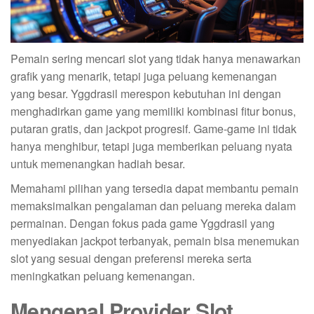
Pemain sering mencari slot yang tidak hanya menawarkan
grafik yang menarik, tetapi juga peluang kemenangan
yang besar. Yggdrasil merespon kebutuhan ini dengan
menghadirkan game yang memiliki kombinasi fitur bonus,
putaran gratis, dan jackpot progresif. Game-game ini tidak
hanya menghibur, tetapi juga memberikan peluang nyata
untuk memenangkan hadiah besar.
Memahami pilihan yang tersedia dapat membantu pemain
memaksimalkan pengalaman dan peluang mereka dalam
permainan. Dengan fokus pada game Yggdrasil yang
menyediakan jackpot terbanyak, pemain bisa menemukan
slot yang sesuai dengan preferensi mereka serta
meningkatkan peluang kemenangan.
Mengenal Provider Slot