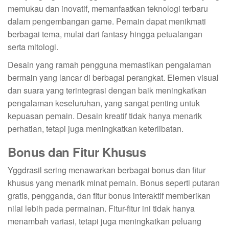
memukau dan inovatif, memanfaatkan teknologi terbaru
dalam pengembangan game. Pemain dapat menikmati
berbagai tema, mulai dari fantasy hingga petualangan
serta mitologi.
Desain yang ramah pengguna memastikan pengalaman
bermain yang lancar di berbagai perangkat. Elemen visual
dan suara yang terintegrasi dengan baik meningkatkan
pengalaman keseluruhan, yang sangat penting untuk
kepuasan pemain. Desain kreatif tidak hanya menarik
perhatian, tetapi juga meningkatkan keterlibatan.
Bonus dan Fitur Khusus
Yggdrasil sering menawarkan berbagai bonus dan fitur
khusus yang menarik minat pemain. Bonus seperti putaran
gratis, pengganda, dan fitur bonus interaktif memberikan
nilai lebih pada permainan. Fitur-fitur ini tidak hanya
menambah variasi, tetapi juga meningkatkan peluang