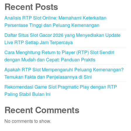
Recent Posts
Analisis RTP Slot Online: Memahami Keterkaitan
Persentase Tinggi dan Peluang Kemenangan
Daftar Situs Slot Gacor 2026 yang Menyediakan Update
Live RTP Setiap Jam Terpercaya
Cara Menghitung Return to Player (RTP) Slot Sendiri
dengan Mudah dan Cepat: Panduan Praktis
Apakah RTP Slot Mempengaruhi Peluang Kemenangan?
Temukan Fakta dan Penjelasannya di Sini
Rekomendasi Game Slot Pragmatic Play dengan RTP
Paling Stabil Bulan Ini
Recent Comments
No comments to show.