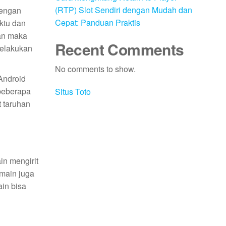
(RTP) Slot Sendiri dengan Mudah dan
Dengan
Cepat: Panduan Praktis
ktu dan
kan maka
Recent Comments
melakukan
No comments to show.
Android
 beberapa
Situs Toto
t taruhan
in mengirit
emain juga
in bisa