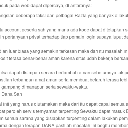
suk pada web dapat dipercaya, di antaranya:
gsian beberapa faksi dari pelbagai Razia yang banyak dilak
tu account peserta sah yang mana ada kode dapat ditetapkan se
h pertanyaan privat terhadap tiap pemain login supaya luput da
an luar biasa yang semakin terkesan maka dari itu masalah ini
sit terasa benar-benar aman karena situs udah bekerja bers
ti bisa dapat disimpan secara bertambah aman sebelumnya tak 
astilah terbangun amat aman serta membuat betaruh terasa lebi
an gampang dimanapun serta sewaktu-waktu.
l Dana Sah
oal inti yang harus diutamakan maka dari itu dapat capai semua s
pat peroleh servis ternyaman terpenting Sewaktu dapat masuk
lam semua sarana yang disiapkan terpenting dalam lakukan pe
 sama dengan terapan DANA pastilah masalah ini begitu member