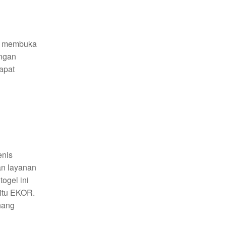
sa membuka
engan
apat
enis
an layanan
ogel ini
aitu EKOR.
nang