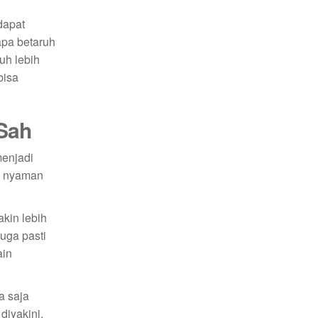
dapat
apa betaruh
uh lebih
bisa
 Sah
menjadi
ih nyaman
kin lebih
juga pasti
ain
a saja
diyakini.