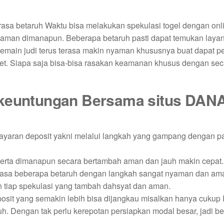
asa betaruh Waktu bisa melakukan spekulasi togel dengan onl
n aman dimanapun. Beberapa betaruh pasti dapat temukan laya
 pemain judi terus terasa makin nyaman khususnya buat dapat p
et. Siapa saja bisa-bisa rasakan keamanan khusus dengan sec
 keuntungan Bersama situs DAN
yaran deposit yakni melalui langkah yang gampang dengan p
u serta dimanapun secara bertambah aman dan jauh makin cepat
 dirasa beberapa betaruh dengan langkah sangat nyaman dan am
n tiap spekulasi yang tambah dahsyat dan aman.
osit yang semakin lebih bisa dijangkau misalkan hanya cukup
h. Dengan tak perlu kerepotan persiapkan modal besar, jadi b