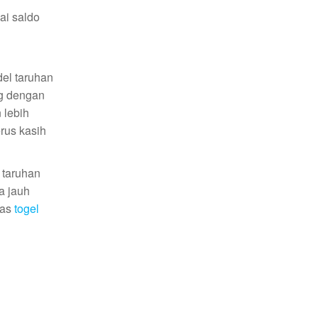
ai saldo
del taruhan
ng dengan
 lebih
erus kasih
 taruhan
a jauh
tas
togel