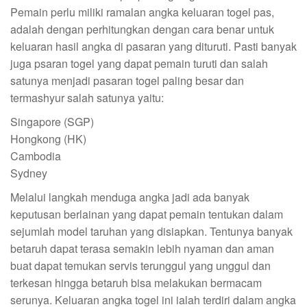
Pemain perlu miliki ramalan angka keluaran togel pas,
adalah dengan perhitungkan dengan cara benar untuk
keluaran hasil angka di pasaran yang dituruti. Pasti banyak
juga psaran togel yang dapat pemain turuti dan salah
satunya menjadi pasaran togel paling besar dan
termashyur salah satunya yaitu:
Singapore (SGP)
Hongkong (HK)
Cambodia
Sydney
Melalui langkah menduga angka jadi ada banyak
keputusan berlainan yang dapat pemain tentukan dalam
sejumlah model taruhan yang disiapkan. Tentunya banyak
betaruh dapat terasa semakin lebih nyaman dan aman
buat dapat temukan servis terunggul yang unggul dan
terkesan hingga betaruh bisa melakukan bermacam
serunya. Keluaran angka togel ini ialah terdiri dalam angka