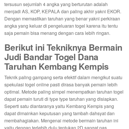
tersusun sejumlah 4 angka yang berturutan adalah
menjadi AS, KOP, KEPALA dan paling akhir yakni EKOR.
Dengan memastikan taruhan yang benar yakni perkiraan
angka yang keluar di pengeluaran togel karena itu tentu
saja pemain bisa menang dengan cara lebih ringan.
Berikut ini Tekniknya Bermain
Judi Bandar Togel Dana
Taruhan Kembang Kempis
Teknik paling gampang serta efektif dalam mengikut suatu
spekulasi togel online pasti dirasa banyak pemain lebih
optimal. Metode paling simpel menempatkan taruhan togel
dapat pemain turuti di type type taruhan yang disiapkan.
Seperti satu diantaranya yaitu Kembang Kempis yang
dapat dimainkan keputusan yang tambah dahsyat dan
membahagiakan. Mengenai metode bermain taruhan ini
yaitu dengan terlebih dulu tentukan 2D sangat pas.