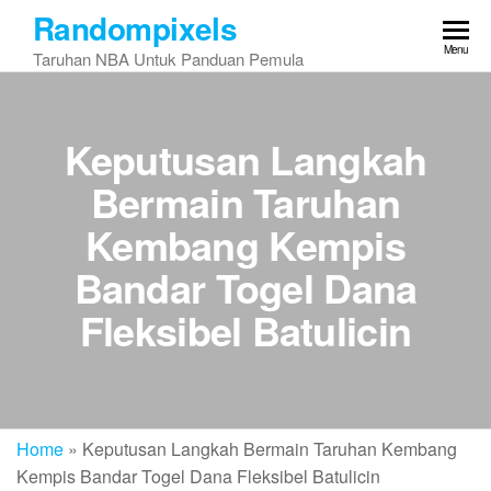
Skip
Randompixels
to
Menu
Taruhan NBA Untuk Panduan Pemula
the
content
Keputusan Langkah
Bermain Taruhan
Kembang Kempis
Bandar Togel Dana
Fleksibel Batulicin
Home
»
Keputusan Langkah Bermain Taruhan Kembang
Kempis Bandar Togel Dana Fleksibel Batulicin