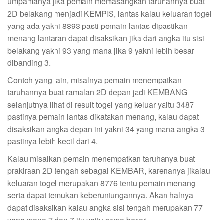
umpamanya jika pemain memasangkan taruhannya buat
2D belakang menjadi KEMPIS, lantas kalau keluaran togel
yang ada yakni 8893 pasti pemain lantas dipastikan
menang lantaran dapat disaksikan jika dari angka itu sisi
belakang yakni 93 yang mana jika 9 yakni lebih besar
dibanding 3.
Contoh yang lain, misalnya pemain menempatkan
taruhannya buat ramalan 2D depan jadi KEMBANG
selanjutnya lihat di result togel yang keluar yaitu 3487
pastinya pemain lantas dikatakan menang, kalau dapat
disaksikan angka depan ini yakni 34 yang mana angka 3
pastinya lebih kecil dari 4.
Kalau misalkan pemain menempatkan taruhanya buat
prakiraan 2D tengah sebagai KEMBAR, karenanya jikalau
keluaran togel merupakan 8776 tentu pemain menang
serta dapat temukan keberuntungannya. Akan halnya
dapat disaksikan kalau angka sisi tengah merupakan 77
yang mana 7 dan 7 itu yaitu sama besar.