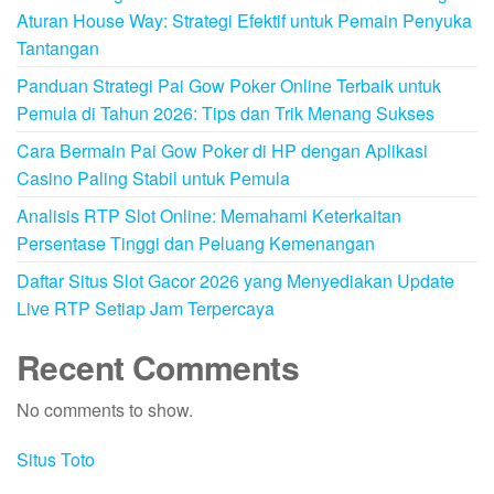
Aturan House Way: Strategi Efektif untuk Pemain Penyuka
Tantangan
Panduan Strategi Pai Gow Poker Online Terbaik untuk
Pemula di Tahun 2026: Tips dan Trik Menang Sukses
Cara Bermain Pai Gow Poker di HP dengan Aplikasi
Casino Paling Stabil untuk Pemula
Analisis RTP Slot Online: Memahami Keterkaitan
Persentase Tinggi dan Peluang Kemenangan
Daftar Situs Slot Gacor 2026 yang Menyediakan Update
Live RTP Setiap Jam Terpercaya
Recent Comments
No comments to show.
Situs Toto