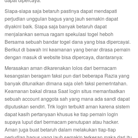
dapat dipercaya.
Siapa-siapa saja betaruh pastinya dapat mendapati
perjudian unggulan bagus yang jauh semakin dapat
diyakini baik. Siapa saja banyak betaruh dapat
menjalankan semua ragam spekulasi togel heboh
Bersama sebuah bandar togel dana yang bisa dipercayai.
Berikut di bawah ini keamanan yang benar dirasa pemain
dengan masuk di website bisa dipercaya, diantaranya:
Merasakan aman dikarenakan lolos dari bermacam
kesangsian beragam faksi pun dari beberapa Razia yang
banyak ditunaikan dimana saja oleh faksi pemerintahan.
Keamanan bakal dirasa Saat login situs memanfaatkan
sebuah account anggota sah yang mana ada sandi dapat
diputuskan sendiri. Trik login terbukti aman karena sistem
dapat kasih pertanyaan khusus ke tiap pemain login
supaya luput dari bermacam penutupan atau hacker.
Aman juga buat betaruh dalam melakukan tiap-tiap
perjudian bagus yang jauh semakin terkesan maka dari itu