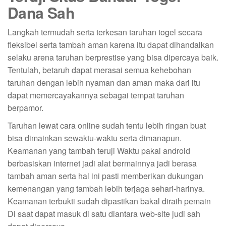
Dana Sah
Langkah termudah serta terkesan taruhan togel secara
fleksibel serta tambah aman karena itu dapat dihandalkan
selaku arena taruhan berprestise yang bisa dipercaya baik.
Tentulah, betaruh dapat merasai semua kehebohan
taruhan dengan lebih nyaman dan aman maka dari itu
dapat memercayakannya sebagai tempat taruhan
berpamor.
Taruhan lewat cara online sudah tentu lebih ringan buat
bisa dimainkan sewaktu-waktu serta dimanapun.
Keamanan yang tambah teruji Waktu pakai android
berbasiskan internet jadi alat bermainnya jadi berasa
tambah aman serta hal ini pasti memberikan dukungan
kemenangan yang tambah lebih terjaga sehari-harinya.
Keamanan terbukti sudah dipastikan bakal diraih pemain
Di saat dapat masuk di satu diantara web-site judi sah