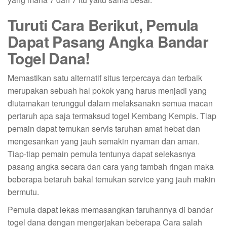
Turuti Cara Berikut, Pemula
Dapat Pasang Angka Bandar
Togel Dana!
Memastikan satu alternatif situs terpercaya dan terbaik
merupakan sebuah hal pokok yang harus menjadi yang
diutamakan terunggul dalam melaksanakn semua macan
pertaruh apa saja termaksud togel Kembang Kempis. Tiap
pemain dapat temukan servis taruhan amat hebat dan
mengesankan yang jauh semakin nyaman dan aman.
Tiap-tiap pemain pemula tentunya dapat selekasnya
pasang angka secara dan cara yang tambah ringan maka
beberapa betaruh bakal temukan service yang jauh makin
bermutu.
Pemula dapat lekas memasangkan taruhannya di bandar
togel dana dengan mengerjakan beberapa Cara salah