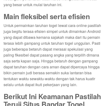
yang besar untuk mulai taruhan ini.
Main fleksibel serta efisien
Untuk permainkan taruhan togel lewat cara online pastilah
juga begitu terasa efisien simpel untuk dimainkan Android
yang dapat dibawa kemana sajakah maka dari itu pemain
terasa lebih gampang untuk taruhan togel unggulan. Pasti
juga beberapa betaruh dapat merasai spekulasi yang
paling flkesibel dapat pasang angka yang terpilih dimana
saja serta kapan saja. Hingga betaruh dengan gampang
dapat taruhan dengan cara aman dapat dipercaya hingga
bikin pemain judi berasa semakin suka lantaran bisa
tentukan waktu sewaktu-waktu dengan tak harus kuatir
selalu untuk dapat ikuti pekerjaan yang lain.
Berikut Ini Keamanan Pastilah
Teruji Situs Bandar Togel