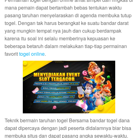
mana pemain dapat bertambah bebas tentukan waktu
pasang taruhan menyelaraskan di agenda membuka tutup
togel. Dengan tak harus berangkat ke suatu bandar darat
yang mungkin tempat nya jauh dan cukup berdampak
karena itu soal ini selalu memberinya kepuasan ke
beberapa betaruh dalam melakukan tiap-tiap permainan
favorit
togel online
.
Teknik bermain taruhan togel Bersama bandar togel dana
dapat dipercaya dengan jadi peserta didalamnya biar bisa
membuka situs dan dapat pasang angka sewaktu-waktu.