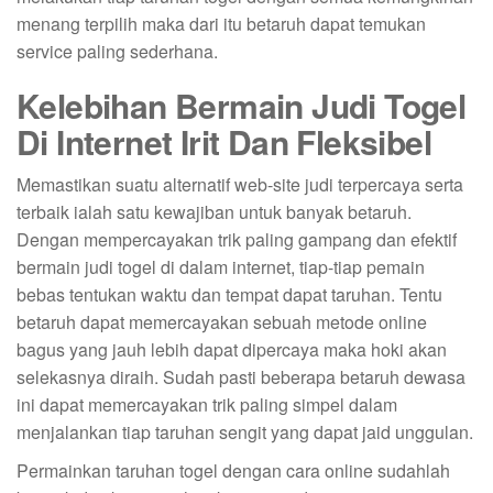
menang terpilih maka dari itu betaruh dapat temukan
service paling sederhana.
Kelebihan Bermain Judi Togel
Di Internet Irit Dan Fleksibel
Memastikan suatu alternatif web-site judi terpercaya serta
terbaik ialah satu kewajiban untuk banyak betaruh.
Dengan mempercayakan trik paling gampang dan efektif
bermain judi togel di dalam internet, tiap-tiap pemain
bebas tentukan waktu dan tempat dapat taruhan. Tentu
betaruh dapat memercayakan sebuah metode online
bagus yang jauh lebih dapat dipercaya maka hoki akan
selekasnya diraih. Sudah pasti beberapa betaruh dewasa
ini dapat memercayakan trik paling simpel dalam
menjalankan tiap taruhan sengit yang dapat jaid unggulan.
Permainkan taruhan togel dengan cara online sudahlah