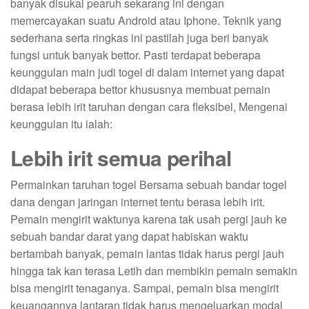
banyak disukai pearuh sekarang ini dengan
memercayakan suatu Android atau Iphone. Teknik yang
sederhana serta ringkas ini pastilah juga beri banyak
fungsi untuk banyak bettor. Pasti terdapat beberapa
keunggulan main judi togel di dalam internet yang dapat
didapat beberapa bettor khususnya membuat pemain
berasa lebih irit taruhan dengan cara fleksibel, Mengenai
keunggulan itu ialah:
Lebih irit semua perihal
Permainkan taruhan togel Bersama sebuah bandar togel
dana dengan jaringan internet tentu berasa lebih irit.
Pemain mengirit waktunya karena tak usah pergi jauh ke
sebuah bandar darat yang dapat habiskan waktu
bertambah banyak, pemain lantas tidak harus pergi jauh
hingga tak kan terasa Letih dan membikin pemain semakin
bisa mengirit tenaganya. Sampai, pemain bisa mengirit
keuangannya lantaran tidak harus mengeluarkan modal