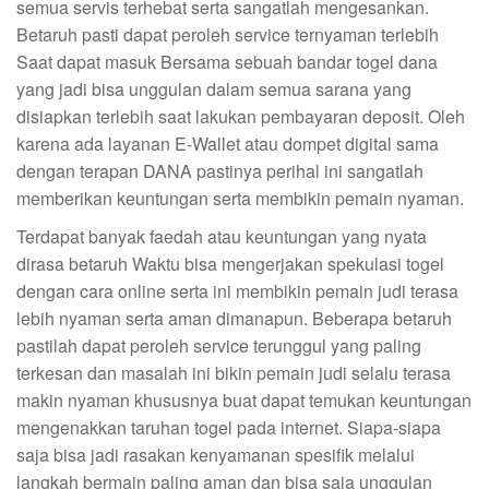
semua servis terhebat serta sangatlah mengesankan.
Betaruh pasti dapat peroleh service ternyaman terlebih
Saat dapat masuk Bersama sebuah bandar togel dana
yang jadi bisa unggulan dalam semua sarana yang
disiapkan terlebih saat lakukan pembayaran deposit. Oleh
karena ada layanan E-Wallet atau dompet digital sama
dengan terapan DANA pastinya perihal ini sangatlah
memberikan keuntungan serta membikin pemain nyaman.
Terdapat banyak faedah atau keuntungan yang nyata
dirasa betaruh Waktu bisa mengerjakan spekulasi togel
dengan cara online serta ini membikin pemain judi terasa
lebih nyaman serta aman dimanapun. Beberapa betaruh
pastilah dapat peroleh service terunggul yang paling
terkesan dan masalah ini bikin pemain judi selalu terasa
makin nyaman khususnya buat dapat temukan keuntungan
mengenakkan taruhan togel pada internet. Siapa-siapa
saja bisa jadi rasakan kenyamanan spesifik melalui
langkah bermain paling aman dan bisa saja unggulan