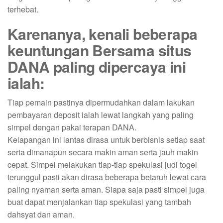
terhebat.
Karenanya, kenali beberapa
keuntungan Bersama situs
DANA paling dipercaya ini
ialah:
Tiap pemain pastinya dipermudahkan dalam lakukan
pembayaran deposit ialah lewat langkah yang paling
simpel dengan pakai terapan DANA.
Kelapangan ini lantas dirasa untuk berbisnis setiap saat
serta dimanapun secara makin aman serta jauh makin
cepat. Simpel melakukan tiap-tiap spekulasi judi togel
terunggul pasti akan dirasa beberapa betaruh lewat cara
paling nyaman serta aman. Siapa saja pasti simpel juga
buat dapat menjalankan tiap spekulasi yang tambah
dahsyat dan aman.