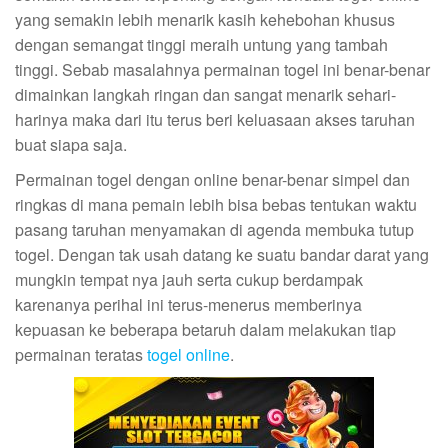
yang semakin lebih menarik kasih kehebohan khusus
dengan semangat tinggi meraih untung yang tambah
tinggi. Sebab masalahnya permainan togel ini benar-benar
dimainkan langkah ringan dan sangat menarik sehari-
harinya maka dari itu terus beri keluasaan akses taruhan
buat siapa saja.
Permainan togel dengan online benar-benar simpel dan
ringkas di mana pemain lebih bisa bebas tentukan waktu
pasang taruhan menyamakan di agenda membuka tutup
togel. Dengan tak usah datang ke suatu bandar darat yang
mungkin tempat nya jauh serta cukup berdampak
karenanya perihal ini terus-menerus memberinya
kepuasan ke beberapa betaruh dalam melakukan tiap
permainan teratas
togel online
.