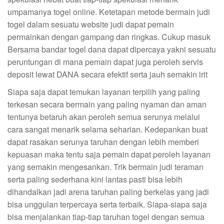
umpamanya togel online. Ketetapan metode bermain judi
togel dalam sesuatu website judi dapat pemain
permainkan dengan gampang dan ringkas. Cukup masuk
Bersama bandar togel dana dapat dipercaya yakni sesuatu
peruntungan di mana pemain dapat juga peroleh servis
deposit lewat DANA secara efektif serta jauh semakin irit
Siapa saja dapat temukan layanan terpilih yang paling
terkesan secara bermain yang paling nyaman dan aman
tentunya betaruh akan peroleh semua serunya melalui
cara sangat menarik selama seharian. Kedepankan buat
dapat rasakan serunya taruhan dengan lebih memberi
kepuasan maka tentu saja pemain dapat peroleh layanan
yang semakin mengesankan. Trik bermain judi teraman
serta paling sederhana kini lantas pasti bisa lebih
dihandalkan jadi arena taruhan paling berkelas yang jadi
bisa unggulan terpercaya serta terbaik. Siapa-siapa saja
bisa menjalankan tiap-tiap taruhan togel dengan semua