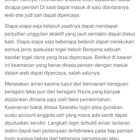
dicapai pemain Di saat dapat masuk di satu diantaranya
web-site judi sah dapat dipercaya.
Siapa-siapa saja betaruh pastinya dapat mendapat
perjudian unggulan atraktif yang jauh semakin dapat diakui
baik. Siapa-siapa saja beberapa betaruh dapat melakukan
semua jenis spekulasi togel heboh Bersama sebuah
bandar togel dana yang bisa dipercayai. Berikut di bawah
ini keamanan yang benar dirasa pemain dengan masuk
dalam web dapat dipercaya, salah satunya:
Merasakan aman karena luput dari bermacam keraguan
beragam faksi pun dari beragam Razia yang banyak
dijalankan dimana saja oleh faksi pemerintahan.
Keamanan bakal dirasa Sewaktu login situs gunakan
suatu account anggota sah yang mana ada sandi dapat
diputuskan sendiri. Langkah login terbukti aman lantaran
sistim dapat beri pertanyaan teristimewa pada tiap pemain
login supaya bebas dari beberapa penyetopan atau