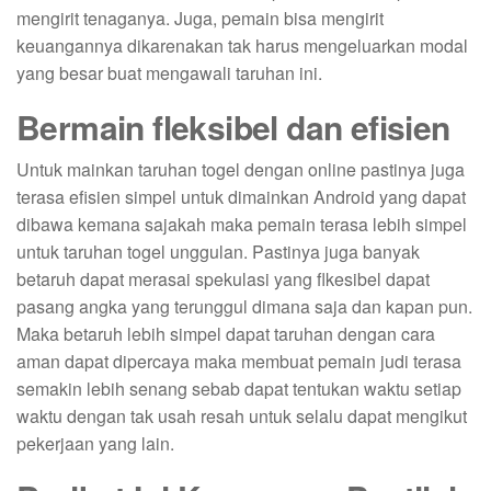
mengirit tenaganya. Juga, pemain bisa mengirit
keuangannya dikarenakan tak harus mengeluarkan modal
yang besar buat mengawali taruhan ini.
Bermain fleksibel dan efisien
Untuk mainkan taruhan togel dengan online pastinya juga
terasa efisien simpel untuk dimainkan Android yang dapat
dibawa kemana sajakah maka pemain terasa lebih simpel
untuk taruhan togel unggulan. Pastinya juga banyak
betaruh dapat merasai spekulasi yang flkesibel dapat
pasang angka yang terunggul dimana saja dan kapan pun.
Maka betaruh lebih simpel dapat taruhan dengan cara
aman dapat dipercaya maka membuat pemain judi terasa
semakin lebih senang sebab dapat tentukan waktu setiap
waktu dengan tak usah resah untuk selalu dapat mengikut
pekerjaan yang lain.