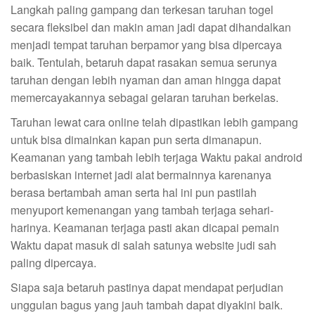
Langkah paling gampang dan terkesan taruhan togel
secara fleksibel dan makin aman jadi dapat dihandalkan
menjadi tempat taruhan berpamor yang bisa dipercaya
baik. Tentulah, betaruh dapat rasakan semua serunya
taruhan dengan lebih nyaman dan aman hingga dapat
memercayakannya sebagai gelaran taruhan berkelas.
Taruhan lewat cara online telah dipastikan lebih gampang
untuk bisa dimainkan kapan pun serta dimanapun.
Keamanan yang tambah lebih terjaga Waktu pakai android
berbasiskan internet jadi alat bermainnya karenanya
berasa bertambah aman serta hal ini pun pastilah
menyuport kemenangan yang tambah terjaga sehari-
harinya. Keamanan terjaga pasti akan dicapai pemain
Waktu dapat masuk di salah satunya website judi sah
paling dipercaya.
Siapa saja betaruh pastinya dapat mendapat perjudian
unggulan bagus yang jauh tambah dapat diyakini baik.