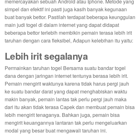
memercayakan sebuah Android atau Iphone. Metode yang
simpel dan efektif ini pasti juga kasih banyak kegunaan
buat banyak bettor. Pastilah terdapat beberapa keunggulan
main judi togel di dalam internet yang dapat didapat
beberapa bettor terlebih membikin pemain terasa lebih irit
taruhan dengan cara fleksibel, Adapun kelebihan itu yaitu:
Lebih irit segalanya
Permainkan taruhan togel Bersama suatu bandar togel
dana dengan jaringan internet tentunya berasa lebih irit.
Pemain mengirit waktunya karena tidak harus pergi jauh
ke suatu bandar darat yang dapat menghabiskan waktu
makin banyak, pemain lantas tak perlu pergi jauh maka
dari itu akan tidak terasa Capek dan membuat pemain bisa
lebih mengirit tenaganya. Bahkan juga, pemain bisa
mengirit keuangannya lantaran tak perlu mengeluarkan
modal yang besar buat mengawali taruhan ini.