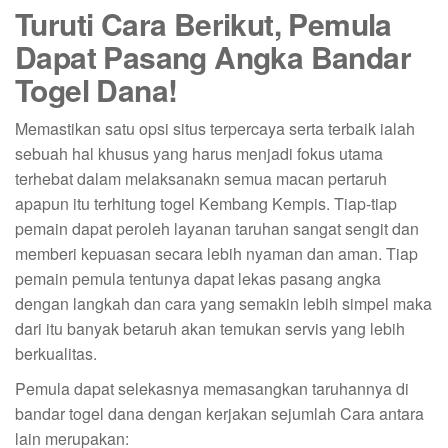
Turuti Cara Berikut, Pemula
Dapat Pasang Angka Bandar
Togel Dana!
Memastikan satu opsi situs terpercaya serta terbaik ialah
sebuah hal khusus yang harus menjadi fokus utama
terhebat dalam melaksanakn semua macan pertaruh
apapun itu terhitung togel Kembang Kempis. Tiap-tiap
pemain dapat peroleh layanan taruhan sangat sengit dan
memberi kepuasan secara lebih nyaman dan aman. Tiap
pemain pemula tentunya dapat lekas pasang angka
dengan langkah dan cara yang semakin lebih simpel maka
dari itu banyak betaruh akan temukan servis yang lebih
berkualitas.
Pemula dapat selekasnya memasangkan taruhannya di
bandar togel dana dengan kerjakan sejumlah Cara antara
lain merupakan: