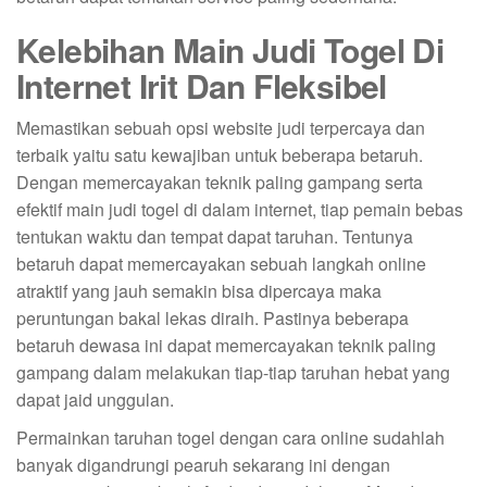
Kelebihan Main Judi Togel Di
Internet Irit Dan Fleksibel
Memastikan sebuah opsi website judi terpercaya dan
terbaik yaitu satu kewajiban untuk beberapa betaruh.
Dengan memercayakan teknik paling gampang serta
efektif main judi togel di dalam internet, tiap pemain bebas
tentukan waktu dan tempat dapat taruhan. Tentunya
betaruh dapat memercayakan sebuah langkah online
atraktif yang jauh semakin bisa dipercaya maka
peruntungan bakal lekas diraih. Pastinya beberapa
betaruh dewasa ini dapat memercayakan teknik paling
gampang dalam melakukan tiap-tiap taruhan hebat yang
dapat jaid unggulan.
Permainkan taruhan togel dengan cara online sudahlah
banyak digandrungi pearuh sekarang ini dengan