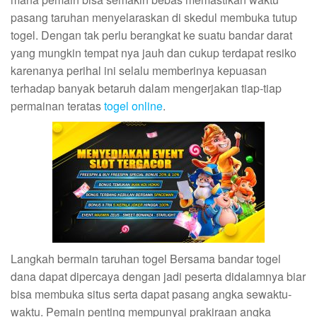
pasang taruhan menyelaraskan di skedul membuka tutup
togel. Dengan tak perlu berangkat ke suatu bandar darat
yang mungkin tempat nya jauh dan cukup terdapat resiko
karenanya perihal ini selalu memberinya kepuasan
terhadap banyak betaruh dalam mengerjakan tiap-tiap
permainan teratas
togel online
.
Langkah bermain taruhan togel Bersama bandar togel
dana dapat dipercaya dengan jadi peserta didalamnya biar
bisa membuka situs serta dapat pasang angka sewaktu-
waktu. Pemain penting mempunyai prakiraan angka