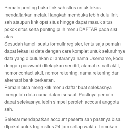
Pemain penting buka link sah situs untuk lekas
mendaftarkan melalui langkah membuka lebih dulu link
sah ataupun link opsi situs hingga dapat masuk situs
pokok situs serta penting pilih menu DAFTAR pada sisi
atas.
Sesudah tampil suatu formulir register, tentu saja pemain
dapat lekas isi data dengan cara komplet untuk seluruhnya
data yang dibutuhkan di antaranya nama Username, kode
dengan password ditetapkan sendiri, alamat e-mail aktif,
nomor contact aktif, nomor rekening, nama rekening dan
alternatif bank berkaitan.
Pemain bisa meng-klik menu daftar buat selekasnya
mengolah data cuma dalam sesaat. Pastinya pemain
dapat selekasnya lebih simpel peroleh account anggota
sah.
Selesai mendapatkan account peserta sah pastinya bisa
dipakai untuk login situs 24 jam setiap waktu. Temukan