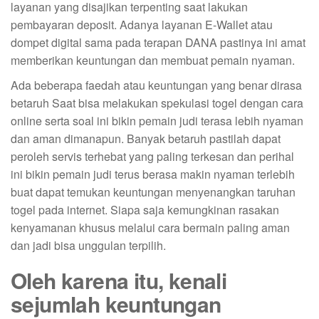
layanan yang disajikan terpenting saat lakukan
pembayaran deposit. Adanya layanan E-Wallet atau
dompet digital sama pada terapan DANA pastinya ini amat
memberikan keuntungan dan membuat pemain nyaman.
Ada beberapa faedah atau keuntungan yang benar dirasa
betaruh Saat bisa melakukan spekulasi togel dengan cara
online serta soal ini bikin pemain judi terasa lebih nyaman
dan aman dimanapun. Banyak betaruh pastilah dapat
peroleh servis terhebat yang paling terkesan dan perihal
ini bikin pemain judi terus berasa makin nyaman terlebih
buat dapat temukan keuntungan menyenangkan taruhan
togel pada internet. Siapa saja kemungkinan rasakan
kenyamanan khusus melalui cara bermain paling aman
dan jadi bisa unggulan terpilih.
Oleh karena itu, kenali
sejumlah keuntungan