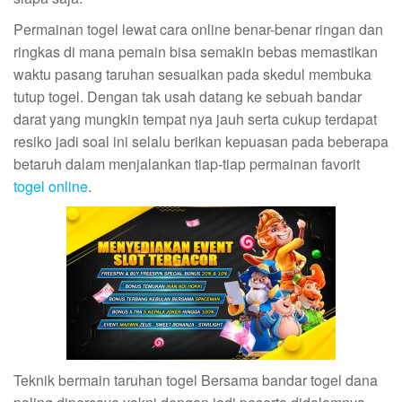
Permainan togel lewat cara online benar-benar ringan dan
ringkas di mana pemain bisa semakin bebas memastikan
waktu pasang taruhan sesuaikan pada skedul membuka
tutup togel. Dengan tak usah datang ke sebuah bandar
darat yang mungkin tempat nya jauh serta cukup terdapat
resiko jadi soal ini selalu berikan kepuasan pada beberapa
betaruh dalam menjalankan tiap-tiap permainan favorit
togel online
.
Teknik bermain taruhan togel Bersama bandar togel dana