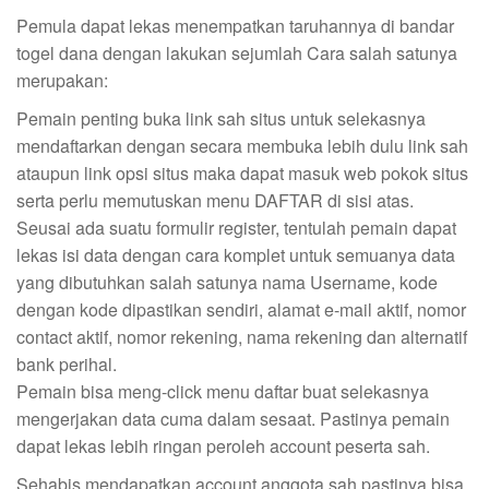
Pemula dapat lekas menempatkan taruhannya di bandar
togel dana dengan lakukan sejumlah Cara salah satunya
merupakan:
Pemain penting buka link sah situs untuk selekasnya
mendaftarkan dengan secara membuka lebih dulu link sah
ataupun link opsi situs maka dapat masuk web pokok situs
serta perlu memutuskan menu DAFTAR di sisi atas.
Seusai ada suatu formulir register, tentulah pemain dapat
lekas isi data dengan cara komplet untuk semuanya data
yang dibutuhkan salah satunya nama Username, kode
dengan kode dipastikan sendiri, alamat e-mail aktif, nomor
contact aktif, nomor rekening, nama rekening dan alternatif
bank perihal.
Pemain bisa meng-click menu daftar buat selekasnya
mengerjakan data cuma dalam sesaat. Pastinya pemain
dapat lekas lebih ringan peroleh account peserta sah.
Sehabis mendapatkan account anggota sah pastinya bisa