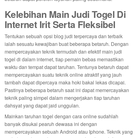
Kelebihan Main Judi Togel Di
Internet Irit Serta Fleksibel
Tentukan sebuah opsi blog judi terpercaya dan terbaik
ialah sesuatu kewajiban buat beberapa betaruh. Dengan
mempercayakan teknik termudah dan efektif main judi
togel di dalam internet, tiap pemain bebas memastikan
waktu dan tempat dapat taruhan. Tentunya betaruh dapat
mempercayakan suatu teknik online atraktif yang jauh
tambah dapat dipercaya maka hoki bakal lekas dicapai.
Pastinya beberapa betaruh saat ini dapat memercayakan
teknik paling simpel dalam mengerjakan tiap taruhan
dahsyat yang dapat jaid unggulan.
Mainkan taruhan togel dengan cara online sudahlah
banyak disukai pearuh dewasa ini dengan
mempercayakan sebuah Android atau Iphone. Teknik yang