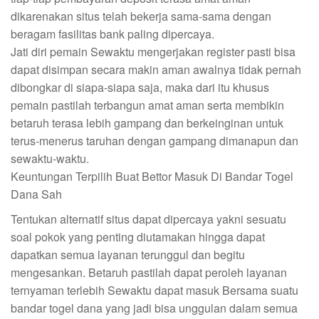
dikarenakan situs telah bekerja sama-sama dengan
beragam fasilitas bank paling dipercaya.
Jati diri pemain Sewaktu mengerjakan register pasti bisa
dapat disimpan secara makin aman awalnya tidak pernah
dibongkar di siapa-siapa saja, maka dari itu khusus
pemain pastilah terbangun amat aman serta membikin
betaruh terasa lebih gampang dan berkeinginan untuk
terus-menerus taruhan dengan gampang dimanapun dan
sewaktu-waktu.
Keuntungan Terpilih Buat Bettor Masuk Di Bandar Togel
Dana Sah
Tentukan alternatif situs dapat dipercaya yakni sesuatu
soal pokok yang penting diutamakan hingga dapat
dapatkan semua layanan terunggul dan begitu
mengesankan. Betaruh pastilah dapat peroleh layanan
ternyaman terlebih Sewaktu dapat masuk Bersama suatu
bandar togel dana yang jadi bisa unggulan dalam semua