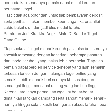
bermodalkan seadanya pemain dapat mulai taruhan
permainan togel.
Pasti tidak ada potongan untuk tiap pembayaran deposit
serta perihal ini akan memberi keuntungan karena nilai
saldo bakal utuh dan jadi bisa modal taruhan.
Peraturan Judi Kira-kira Angka Main Di Bandar Togel
Dana Online
Tiap spekulasi togel menarik sudah pasti bisa beri serunya
spesifik terpenting dengan kehadiran beberapa pasaran
dan model taruhan yang makin lebih beraneka. Tiap-tiap
pemain dapat peroleh service terhebat yang jauh semakin
terkesan terlebih dengan halangan togel online yang
semakin lebih menarik beri serunya khusus dengan
semangat tinggi mencapai untung yang tambah tinggi.
Karena karenanya permainan togel ini benar-benar
dimainkan langkah gampang serta sangat menarik sehari-
harinya hingga selalu kasih keringanan akses taruhan buat
siapa saja.