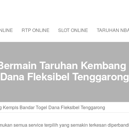
NLINE
RTP ONLINE
SLOT ONLINE
TARUHAN NB
Bermain Taruhan Kembang 
Dana Fleksibel Tenggaron
 Kempis Bandar Togel Dana Fleksibel Tenggarong
temukan semua service terpilih yang semakin terkesan diperban