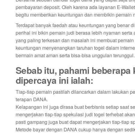
pembayaran deposit. Oleh karena ada layanan E-Wallet 
begitu memberikan keuntungan dan membikin pemain 
Terdapat banyak faedah atau keuntungan yang benar dir
perihal ini bikin pemain judi berasa lebih nyaman sert
yang paling terkesan dan masalah ini membuat pemain j
keuntungan menyenangkan taruhan togel dalam internet
bermain amat aman serta bisa-bisa unggulan terunggul.
Sebab itu, pahami beberapa
dipercaya ini ialah:
Tiap-tiap pemain pastilah dilancarkan dalam lakukan p
terapan DANA.
Kelapangan ini juga dirasa buat berbisnis setiap saat
mengerjakan tiap-tiap spekulasi judi togel terhebat a
pasti gampang juga buat dapat mengerjakan tiap-tiap s
Metode bayar dengan DANA cukup hanya dengan sedikit