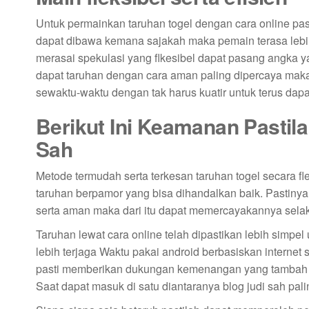
Untuk permainkan taruhan togel dengan cara online pas
dapat dibawa kemana sajakah maka pemain terasa lebih 
merasai spekulasi yang flkesibel dapat pasang angka 
dapat taruhan dengan cara aman paling dipercaya maka
sewaktu-waktu dengan tak harus kuatir untuk terus dapat
Berikut Ini Keamanan Pastil
Sah
Metode termudah serta terkesan taruhan togel secara f
taruhan berpamor yang bisa dihandalkan baik. Pastiny
serta aman maka dari itu dapat memercayakannya selak
Taruhan lewat cara online telah dipastikan lebih sim
lebih terjaga Waktu pakai android berbasiskan internet 
pasti memberikan dukungan kemenangan yang tambah le
Saat dapat masuk di satu diantaranya blog judi sah pali