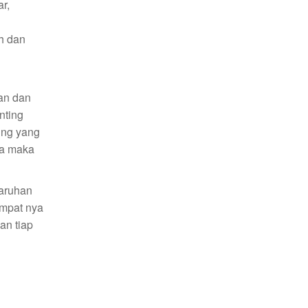
r,
uh dan
an dan
nting
ung yang
ya maka
taruhan
empat nya
an tiap