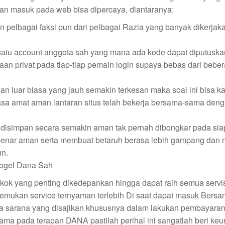
an masuk pada web bisa dipercaya, diantaranya:
pelbagai faksi pun dari pelbagai Razia yang banyak dikerjak
atu account anggota sah yang mana ada kode dapat diputuskan
nyaan privat pada tiap-tiap pemain login supaya bebas dari bebe
an luar biasa yang jauh semakin terkesan maka soal ini bisa ka
asa amat aman lantaran situs telah bekerja bersama-sama den
at disimpan secara semakin aman tak pernah dibongkar pada sia
r-benar aman serta membuat betaruh berasa lebih gampang dan 
un.
Togel Dana Sah
 pokok yang penting dikedepankan hingga dapat raih semua servi
temukan service ternyaman terlebih Di saat dapat masuk Bers
a sarana yang disajikan khususnya dalam lakukan pembayaran
sama pada terapan DANA pastilah perihal ini sangatlah beri ke