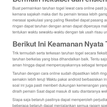
Buat permainkan taruhan togel lewat cara online pasti
kemana sajakah maka dari itu pemain terasa lebih gamp
merasai spekulasi yang paling flkesibel dapat pasang a
ringan dapat taruhan dengan aman dapat dipercaya mak
tentukan waktu sewaktu-waktu dengan tak usah risau un
Berikut Ini Keamanan Nyata 
Trik termudah serta terkesan taruhan togel secara fle
taruhan berkelas yang bisa dihandalkan baik. Tentu sa
aman hingga dapat mempercayakannya sebagai tempat t
Taruhan dengan cara online sudah dipastikan lebih ri
semakin lebih teruji Waktu pakai android berbasiskan 
soal ini juga pasti memberi dukungan kemenangan yang 
diraih pemain Saat dapat masuk di satu diantaranya web
Siapa saja betaruh pastinya dapat memperoleh perjudian 
beberapa betaruh dapat menjalankan semua ragam speku