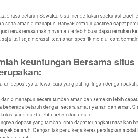
a dirasa betaruh Sewaktu bisa mengerjakan spekulasi togel l
man serta aman dimanapun. Banyak betaruh pastinya dapat perol
 judi terus terasa makin nyaman terlebih buat dapat temukan k
 saja kali saja merasai keamanan spesifik melalui cara bermai
umlah keuntungan Bersama situs
merupakan:
ran deposit yaitu lewat cara yang paling ringan dengan pakai
aktu dan dimanapun secara tambah aman dan semakin lebih cepa
rasa beberapa betaruh dengan secara amat nyaman dan aman. Si
pekulasi yang makin lebih heboh dan aman.
gnya deposit yang tambah lebih dapat terjangkau misalkan h
yak betaruh. Dengan tak perlu kerja keras persiapkan modal b
mainan togel.