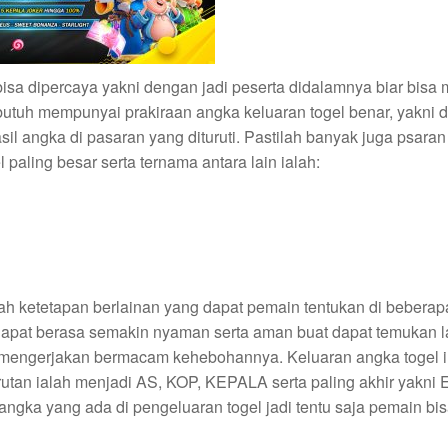
bisa dipercaya yakni dengan jadi peserta didalamnya biar bis
utuh mempunyai prakiraan angka keluaran togel benar, yakni 
l angka di pasaran yang dituruti. Pastilah banyak juga psaran
 paling besar serta ternama antara lain ialah:
h ketetapan berlainan yang dapat pemain tentukan di beberap
 dapat berasa semakin nyaman serta aman buat dapat temukan 
a mengerjakan bermacam kehebohannya. Keluaran angka togel in
urutan ialah menjadi AS, KOP, KEPALA serta paling akhir yakni
ngka yang ada di pengeluaran togel jadi tentu saja pemain b