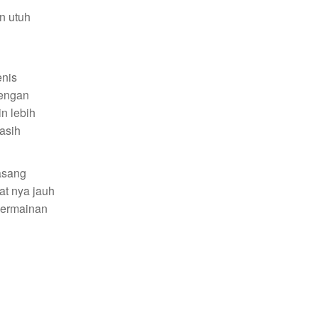
an utuh
enis
dengan
n lebih
asih
asang
at nya jauh
 permainan