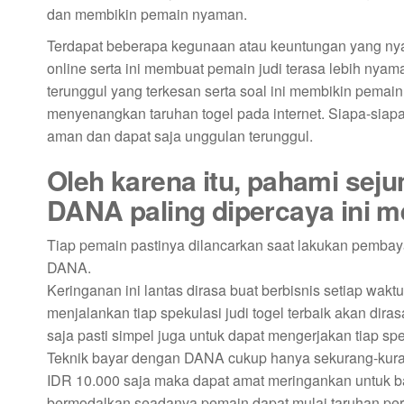
dan membikin pemain nyaman.
Terdapat beberapa kegunaan atau keuntungan yang nyat
online serta ini membuat pemain judi terasa lebih nya
terunggul yang terkesan serta soal ini membikin pemain
menyenangkan taruhan togel pada internet. Siapa-siapa
aman dan dapat saja unggulan terunggul.
Oleh karena itu, pahami sej
DANA paling dipercaya ini 
Tiap pemain pastinya dilancarkan saat lakukan pembaya
DANA.
Keringanan ini lantas dirasa buat berbisnis setiap w
menjalankan tiap spekulasi judi togel terbaik akan di
saja pasti simpel juga untuk dapat mengerjakan tiap s
Teknik bayar dengan DANA cukup hanya sekurang-kuran
IDR 10.000 saja maka dapat amat meringankan untuk ban
bermodalkan seadanya pemain dapat mulai taruhan per