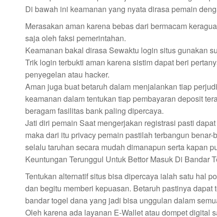
Di bawah ini keamanan yang nyata dirasa pemain deng
Merasakan aman karena bebas dari bermacam keraguan 
saja oleh faksi pemerintahan.
Keamanan bakal dirasa Sewaktu login situs gunakan su
Trik login terbukti aman karena sistim dapat beri perta
penyegelan atau hacker.
Aman juga buat betaruh dalam menjalankan tiap perjudi
keamanan dalam tentukan tiap pembayaran deposit ter
beragam fasilitas bank paling dipercaya.
Jati diri pemain Saat mengerjakan registrasi pasti dap
maka dari itu privacy pemain pastilah terbangun bena
selalu taruhan secara mudah dimanapun serta kapan p
Keuntungan Terunggul Untuk Bettor Masuk Di Bandar 
Tentukan alternatif situs bisa dipercaya ialah satu hal
dan begitu memberi kepuasan. Betaruh pastinya dapat 
bandar togel dana yang jadi bisa unggulan dalam semu
Oleh karena ada layanan E-Wallet atau dompet digital 