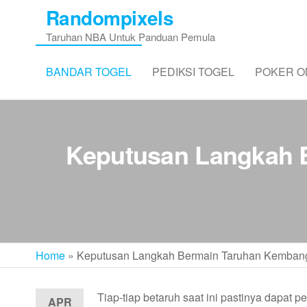
Skip
Randompixels
to
Taruhan NBA Untuk Panduan Pemula
the
content
BANDAR TOGEL
PEDIKSI TOGEL
POKER O
Keputusan Langkah 
Home
»
Keputusan Langkah Bermain Taruhan Kembang 
Tiap-tiap betaruh saat ini pastinya dapat 
APR