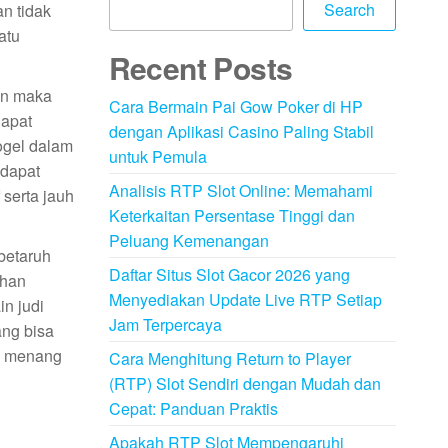
Search
n tidak
atu
Recent Posts
san maka
Cara Bermain Pai Gow Poker di HP
dapat
dengan Aplikasi Casino Paling Stabil
togel dalam
untuk Pemula
 dapat
Analisis RTP Slot Online: Memahami
serta jauh
Keterkaitan Persentase Tinggi dan
Peluang Kemenangan
betaruh
Daftar Situs Slot Gacor 2026 yang
uhan
Menyediakan Update Live RTP Setiap
n judi
Jam Terpercaya
ang bisa
an menang
Cara Menghitung Return to Player
(RTP) Slot Sendiri dengan Mudah dan
Cepat: Panduan Praktis
Apakah RTP Slot Mempengaruhi