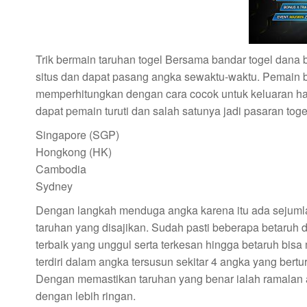
Trik bermain taruhan togel Bersama bandar togel dana 
situs dan dapat pasang angka sewaktu-waktu. Pemain b
memperhitungkan dengan cara cocok untuk keluaran hasi
dapat pemain turuti dan salah satunya jadi pasaran togel
Singapore (SGP)
Hongkong (HK)
Cambodia
Sydney
Dengan langkah menduga angka karena itu ada sejumla
taruhan yang disajikan. Sudah pasti beberapa betaruh
terbaik yang unggul serta terkesan hingga betaruh bis
terdiri dalam angka tersusun sekitar 4 angka yang bert
Dengan memastikan taruhan yang benar ialah ramalan a
dengan lebih ringan.