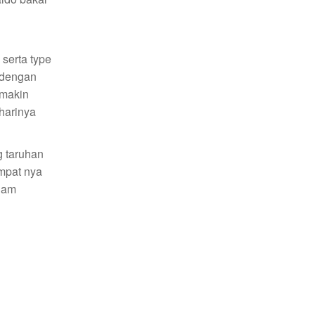
serta type
 dengan
emakin
harinya
g taruhan
mpat nya
alam