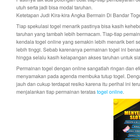
utuh serta jadi bisa modal taruhan.
Ketetapan Judi Kira-kira Angka Bermain Di Bandar Tog
Tiap spekulasi togel menarik pastinya bisa kasih kehe
taruhan yang tambah lebih bermacam. Tiap-tiap pemain 
kendala togel online yang semakin lebih menarik beri 
lebih tinggi. Sebab karenanya permainan togel ini ben
hingga selalu kasih kelapangan akses taruhan untuk sia
Permainan togel dengan online sangatlah ringan dan e
menyamakan pada agenda membuka tutup togel. Dengan
jauh dan cukup terdapat resiko karena itu perihal ini
menjalankan tiap permainan teratas
togel online
.