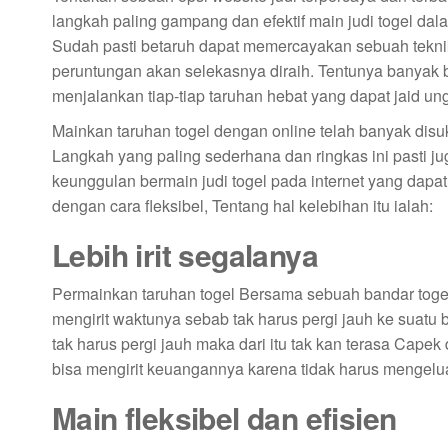
langkah paling gampang dan efektif main judi togel dala
Sudah pasti betaruh dapat memercayakan sebuah teknik o
peruntungan akan selekasnya diraih. Tentunya banyak 
menjalankan tiap-tiap taruhan hebat yang dapat jaid un
Mainkan taruhan togel dengan online telah banyak dis
Langkah yang paling sederhana dan ringkas ini pasti ju
keunggulan bermain judi togel pada internet yang dapat 
dengan cara fleksibel, Tentang hal kelebihan itu ialah:
Lebih irit segalanya
Permainkan taruhan togel Bersama sebuah bandar togel 
mengirit waktunya sebab tak harus pergi jauh ke suatu
tak harus pergi jauh maka dari itu tak kan terasa Cap
bisa mengirit keuangannya karena tidak harus mengelua
Main fleksibel dan efisien