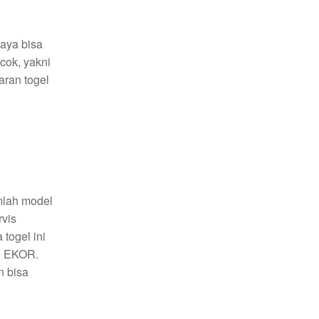
aya bisa
cok, yakni
aran togel
mlah model
rvis
togel ini
ni EKOR.
n bisa