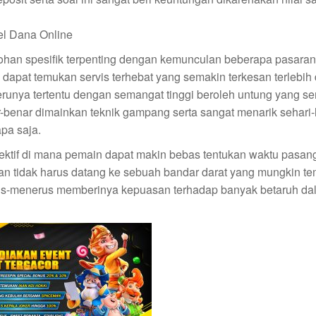
el Dana Online
bohan spesifik terpenting dengan kemunculan beberapa pasaran 
dapat temukan servis terhebat yang semakin terkesan terlebih
serunya tertentu dengan semangat tinggi beroleh untung yang s
ar-benar dimainkan teknik gampang serta sangat menarik sehari-
pa saja.
fektif di mana pemain dapat makin bebas tentukan waktu pasan
 tidak harus datang ke sebuah bandar darat yang mungkin te
 terus-menerus memberinya kepuasan terhadap banyak betaruh d