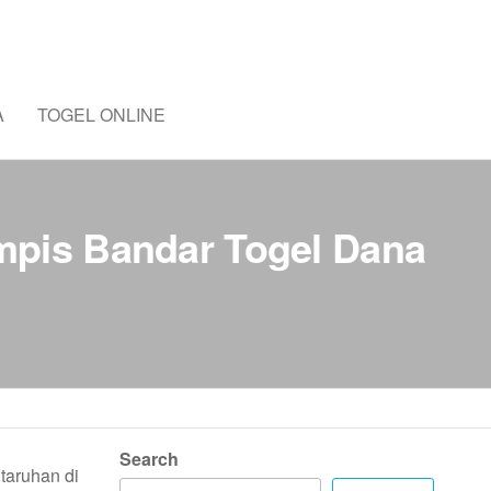
A
TOGEL ONLINE
pis Bandar Togel Dana
Search
taruhan di