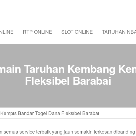
NLINE
RTP ONLINE
SLOT ONLINE
TARUHAN NB
main Taruhan Kembang Kem
Fleksibel Barabai
empis Bandar Togel Dana Fleksibel Barabai
an semua service terbaik yang jauh semakin terkesan dibanding 