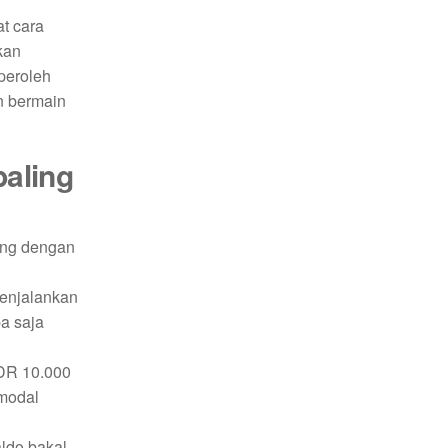
t cara
kan
 peroleh
n bermain
paling
ang dengan
menjalankan
pa saja
IDR 10.000
rmodal
aldo bakal