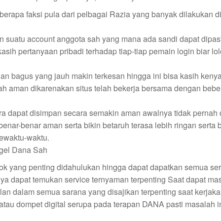
berapa faksi pula dari pelbagai Razia yang banyak dilakukan 
n suatu account anggota sah yang mana ada sandi dapat dipas
kasih pertanyaan pribadi terhadap tiap-tiap pemain login biar lol
ian bagus yang jauh makin terkesan hingga ini bisa kasih ken
lah aman dikarenakan situs telah bekerja bersama dengan beb
gera dapat disimpan secara semakin aman awalnya tidak pernah
enar-benar aman serta bikin betaruh terasa lebih ringan serta 
ewaktu-waktu.
ogel Dana Sah
okok yang penting didahulukan hingga dapat dapatkan semua ser
nya dapat temukan service ternyaman terpenting Saat dapat ma
lan dalam semua sarana yang disajikan terpenting saat kerjak
atau dompet digital serupa pada terapan DANA pasti masalah in