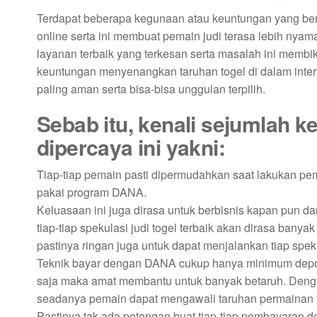
Terdapat beberapa kegunaan atau keuntungan yang bena
online serta ini membuat pemain judi terasa lebih nya
layanan terbaik yang terkesan serta masalah ini membik
keuntungan menyenangkan taruhan togel di dalam intern
paling aman serta bisa-bisa unggulan terpilih.
Sebab itu, kenali sejumlah 
dipercaya ini yakni:
Tiap-tiap pemain pasti dipermudahkan saat lakukan p
pakai program DANA.
Keluasaan ini juga dirasa untuk berbisnis kapan pun
tiap-tiap spekulasi judi togel terbaik akan dirasa bany
pastinya ringan juga untuk dapat menjalankan tiap spe
Teknik bayar dengan DANA cukup hanya minimum deposi
saja maka amat membantu untuk banyak betaruh. Dengan
seadanya pemain dapat mengawali taruhan permainan t
Pastinya tak ada potongan buat tiap-tiap pembayaran dep