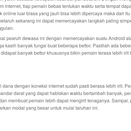
m internet, tiap pemain bebas tentukan waktu serta tempat dapa
nline luar biasa yang jauh bisa lebih dipercaya maka dari itu
betaruh sekarang ini dapat memercayakan langkah paling simp
ggulan.
ukai pearuh dewasa ini dengan memercayakan suatu Android at
ga kasih banyak fungsi buat beberapa bettor. Pastilah ada beb
didapat banyak bettor khususnya bikin pemain terasa lebih irit 
dana dengan koneksi internet sudah pasti berasa lebih irit. P
 bandar darat yang dapat habiskan waktu bertambah banyak, pe
ek dan membuat pemain lebih dapat mengirit tenaganya. Sampai,
rkan modal yang besar untuk mulai taruhan ini.