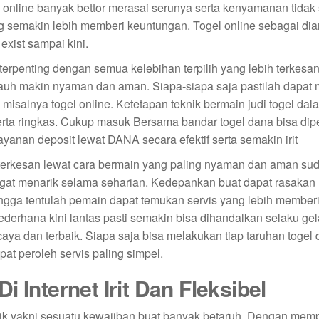
 online banyak bettor merasai serunya serta kenyamanan tida
g semakin lebih memberi keuntungan. Togel online sebagai dia
exist sampai kini.
 terpenting dengan semua kelebihan terpilih yang lebih terkesa
 jauh makin nyaman dan aman. Siapa-siapa saja pastilah dapat
 misalnya togel online. Ketetapan teknik bermain judi togel da
ta ringkas. Cukup masuk Bersama bandar togel dana bisa dip
ayanan deposit lewat DANA secara efektif serta semakin irit
 terkesan lewat cara bermain yang paling nyaman dan aman sud
gat menarik selama seharian. Kedepankan buat dapat rasakan
gga tentulah pemain dapat temukan servis yang lebih member
ederhana kini lantas pasti semakin bisa dihandalkan selaku ge
caya dan terbaik. Siapa saja bisa melakukan tiap taruhan togel
t peroleh servis paling simpel.
 Internet Irit Dan Fleksibel
baik yakni sesuatu kewajiban buat banyak betaruh. Dengan me