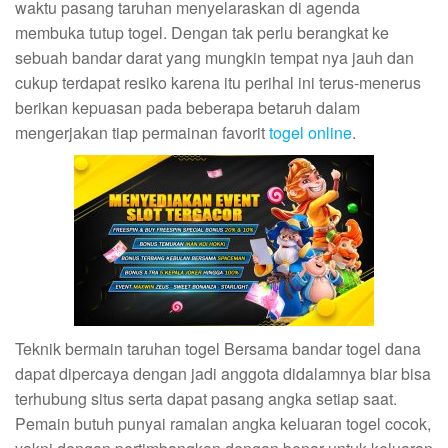
waktu pasang taruhan menyelaraskan di agenda
membuka tutup togel. Dengan tak perlu berangkat ke
sebuah bandar darat yang mungkin tempat nya jauh dan
cukup terdapat resiko karena itu perihal ini terus-menerus
berikan kepuasan pada beberapa betaruh dalam
mengerjakan tiap permainan favorit
togel online
.
Teknik bermain taruhan togel Bersama bandar togel dana
dapat dipercaya dengan jadi anggota didalamnya biar bisa
terhubung situs serta dapat pasang angka setiap saat.
Pemain butuh punyai ramalan angka keluaran togel cocok,