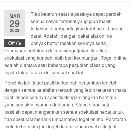
Tiap betaruh saat ini pastinya dapat peroleh
MAR
29
semua servis terhebat yang jauh makin
terkesan diperbandingkan taruhan di bandar
2023
darat. Adalah, dengan pakai alat online
Off
banyak bettor rasakan serunya serta
keamanan berlainan dalam mengerjakan tiap-tiap
spekulasi yang tambah lebih beri keuntungan. Togel online
adalah diantara satu beberapa perjudian classic yang
masih tetap terus exist sampai saat ini.
Pencinta judi togel pasti bertambah bertambah terlebih
dengan semua kelebihan terbaik yang lebih terkesan maka
soal ini beri serunya spesifik dengan langkah bermain
yang semakin nyaman dan aman. Siapa-siapa saja
pastilah dapat mengerjakan semua spekulasi hebat untuk
tiap spekulasi menarik umpamanya togel online. Peraturan
metode bermain judi togel dalam sebuah web-site judi