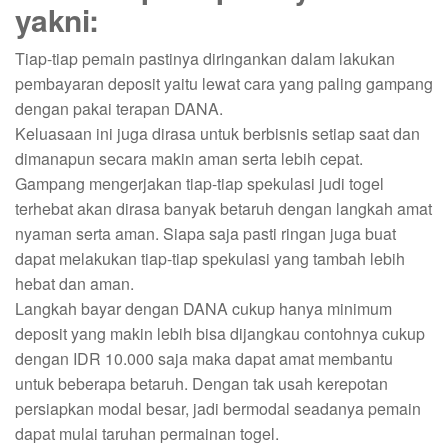
yakni:
Tiap-tiap pemain pastinya diringankan dalam lakukan
pembayaran deposit yaitu lewat cara yang paling gampang
dengan pakai terapan DANA.
Keluasaan ini juga dirasa untuk berbisnis setiap saat dan
dimanapun secara makin aman serta lebih cepat.
Gampang mengerjakan tiap-tiap spekulasi judi togel
terhebat akan dirasa banyak betaruh dengan langkah amat
nyaman serta aman. Siapa saja pasti ringan juga buat
dapat melakukan tiap-tiap spekulasi yang tambah lebih
hebat dan aman.
Langkah bayar dengan DANA cukup hanya minimum
deposit yang makin lebih bisa dijangkau contohnya cukup
dengan IDR 10.000 saja maka dapat amat membantu
untuk beberapa betaruh. Dengan tak usah kerepotan
persiapkan modal besar, jadi bermodal seadanya pemain
dapat mulai taruhan permainan togel.