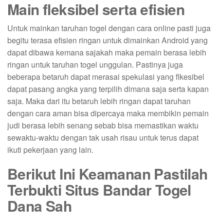
Main fleksibel serta efisien
Untuk mainkan taruhan togel dengan cara online pasti juga
begitu terasa efisien ringan untuk dimainkan Android yang
dapat dibawa kemana sajakah maka pemain berasa lebih
ringan untuk taruhan togel unggulan. Pastinya juga
beberapa betaruh dapat merasai spekulasi yang flkesibel
dapat pasang angka yang terpilih dimana saja serta kapan
saja. Maka dari itu betaruh lebih ringan dapat taruhan
dengan cara aman bisa dipercaya maka membikin pemain
judi berasa lebih senang sebab bisa memastikan waktu
sewaktu-waktu dengan tak usah risau untuk terus dapat
ikuti pekerjaan yang lain.
Berikut Ini Keamanan Pastilah
Terbukti Situs Bandar Togel
Dana Sah