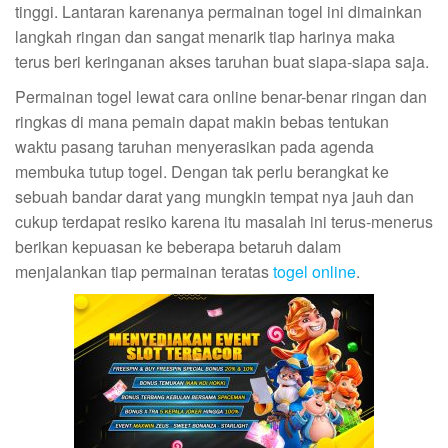
tinggi. Lantaran karenanya permainan togel ini dimainkan
langkah ringan dan sangat menarik tiap harinya maka
terus beri keringanan akses taruhan buat siapa-siapa saja.
Permainan togel lewat cara online benar-benar ringan dan
ringkas di mana pemain dapat makin bebas tentukan
waktu pasang taruhan menyerasikan pada agenda
membuka tutup togel. Dengan tak perlu berangkat ke
sebuah bandar darat yang mungkin tempat nya jauh dan
cukup terdapat resiko karena itu masalah ini terus-menerus
berikan kepuasan ke beberapa betaruh dalam
menjalankan tiap permainan teratas
togel online
.