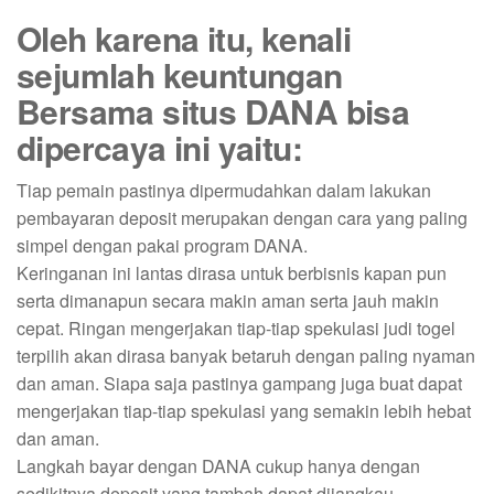
Oleh karena itu, kenali
sejumlah keuntungan
Bersama situs DANA bisa
dipercaya ini yaitu:
Tiap pemain pastinya dipermudahkan dalam lakukan
pembayaran deposit merupakan dengan cara yang paling
simpel dengan pakai program DANA.
Keringanan ini lantas dirasa untuk berbisnis kapan pun
serta dimanapun secara makin aman serta jauh makin
cepat. Ringan mengerjakan tiap-tiap spekulasi judi togel
terpilih akan dirasa banyak betaruh dengan paling nyaman
dan aman. Siapa saja pastinya gampang juga buat dapat
mengerjakan tiap-tiap spekulasi yang semakin lebih hebat
dan aman.
Langkah bayar dengan DANA cukup hanya dengan
sedikitnya deposit yang tambah dapat dijangkau