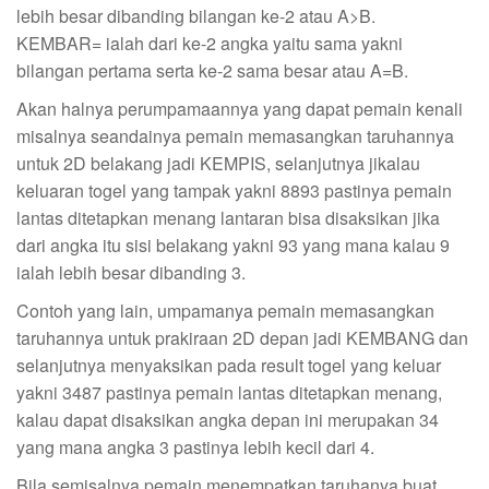
lebih besar dibanding bilangan ke-2 atau A>B.
KEMBAR= ialah dari ke-2 angka yaitu sama yakni
bilangan pertama serta ke-2 sama besar atau A=B.
Akan halnya perumpamaannya yang dapat pemain kenali
misalnya seandainya pemain memasangkan taruhannya
untuk 2D belakang jadi KEMPIS, selanjutnya jikalau
keluaran togel yang tampak yakni 8893 pastinya pemain
lantas ditetapkan menang lantaran bisa disaksikan jika
dari angka itu sisi belakang yakni 93 yang mana kalau 9
ialah lebih besar dibanding 3.
Contoh yang lain, umpamanya pemain memasangkan
taruhannya untuk prakiraan 2D depan jadi KEMBANG dan
selanjutnya menyaksikan pada result togel yang keluar
yakni 3487 pastinya pemain lantas ditetapkan menang,
kalau dapat disaksikan angka depan ini merupakan 34
yang mana angka 3 pastinya lebih kecil dari 4.
Bila semisalnya pemain menempatkan taruhanya buat