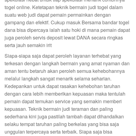
togel online. Ketetapan teknik bermain judi togel dalam
suatu web judi dapat pemain permainkan dengan
gampang dan efektif. Cukup masuk Bersama bandar togel
dana bisa dipercaya ialah satu hoki di mana pemain dapat
juga peroleh servis deposit lewat DANA secara ringkas
serta jauh semakin irit
Siapa-siapa saja dapat peroleh layanan terhebat yang
terkesan dengan langkah bermain yang amat nyaman dan
aman tentu betaruh akan peroleh semua kehebohannya
melalui langkah sangat menarik selama seharian.
Kedepankan untuk dapat rasakan kehebohan taruhan
dengan cara lebih memberikan kepuasan maka tentulah
pemain dapat temukan service yang semakin memberi
kepuasan. Teknik bermain judi teraman dan paling
sederhana kini juga pastilah tambah dapat dihandalkan
selaku tempat taruhan paling berkelas yang bisa saja
unggulan terpercaya serta terbaik. Siapa saja bisa