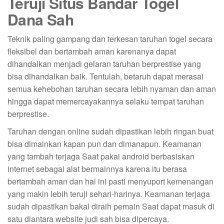
Teruji Situs Bandar Togel
Dana Sah
Teknik paling gampang dan terkesan taruhan togel secara
fleksibel dan bertambah aman karenanya dapat
dihandalkan menjadi gelaran taruhan berprestise yang
bisa dihandalkan baik. Tentulah, betaruh dapat merasai
semua kehebohan taruhan secara lebih nyaman dan aman
hingga dapat memercayakannya selaku tempat taruhan
berprestise.
Taruhan dengan online sudah dipastikan lebih ringan buat
bisa dimainkan kapan pun dan dimanapun. Keamanan
yang tambah terjaga Saat pakai android berbasiskan
internet sebagai alat bermainnya karena itu berasa
bertambah aman dan hal ini pasti menyuport kemenangan
yang makin lebih teruji sehari-harinya. Keamanan terjaga
sudah dipastikan bakal diraih pemain Saat dapat masuk di
satu diantara website judi sah bisa dipercaya.