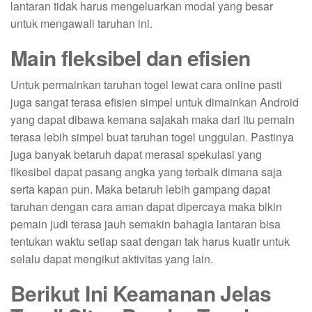
lantaran tidak harus mengeluarkan modal yang besar
untuk mengawali taruhan ini.
Main fleksibel dan efisien
Untuk permainkan taruhan togel lewat cara online pasti
juga sangat terasa efisien simpel untuk dimainkan Android
yang dapat dibawa kemana sajakah maka dari itu pemain
terasa lebih simpel buat taruhan togel unggulan. Pastinya
juga banyak betaruh dapat merasai spekulasi yang
flkesibel dapat pasang angka yang terbaik dimana saja
serta kapan pun. Maka betaruh lebih gampang dapat
taruhan dengan cara aman dapat dipercaya maka bikin
pemain judi terasa jauh semakin bahagia lantaran bisa
tentukan waktu setiap saat dengan tak harus kuatir untuk
selalu dapat mengikut aktivitas yang lain.
Berikut Ini Keamanan Jelas