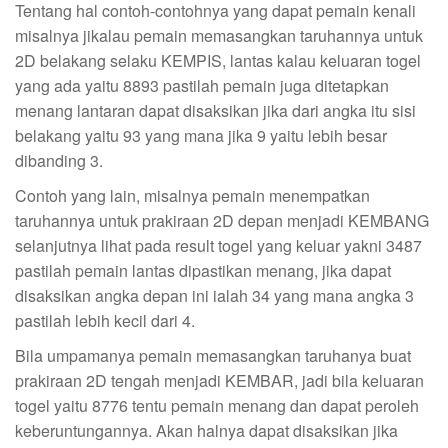
Tentang hal contoh-contohnya yang dapat pemain kenali
misalnya jikalau pemain memasangkan taruhannya untuk
2D belakang selaku KEMPIS, lantas kalau keluaran togel
yang ada yaitu 8893 pastilah pemain juga ditetapkan
menang lantaran dapat disaksikan jika dari angka itu sisi
belakang yaitu 93 yang mana jika 9 yaitu lebih besar
dibanding 3.
Contoh yang lain, misalnya pemain menempatkan
taruhannya untuk prakiraan 2D depan menjadi KEMBANG
selanjutnya lihat pada result togel yang keluar yakni 3487
pastilah pemain lantas dipastikan menang, jika dapat
disaksikan angka depan ini ialah 34 yang mana angka 3
pastilah lebih kecil dari 4.
Bila umpamanya pemain memasangkan taruhanya buat
prakiraan 2D tengah menjadi KEMBAR, jadi bila keluaran
togel yaitu 8776 tentu pemain menang dan dapat peroleh
keberuntungannya. Akan halnya dapat disaksikan jika