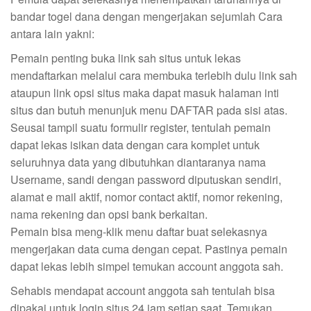
bandar togel dana dengan mengerjakan sejumlah Cara
antara lain yakni:
Pemain penting buka link sah situs untuk lekas
mendaftarkan melalui cara membuka terlebih dulu link sah
ataupun link opsi situs maka dapat masuk halaman inti
situs dan butuh menunjuk menu DAFTAR pada sisi atas.
Seusai tampil suatu formulir register, tentulah pemain
dapat lekas isikan data dengan cara komplet untuk
seluruhnya data yang dibutuhkan diantaranya nama
Username, sandi dengan password diputuskan sendiri,
alamat e mail aktif, nomor contact aktif, nomor rekening,
nama rekening dan opsi bank berkaitan.
Pemain bisa meng-klik menu daftar buat selekasnya
mengerjakan data cuma dengan cepat. Pastinya pemain
dapat lekas lebih simpel temukan account anggota sah.
Sehabis mendapat account anggota sah tentulah bisa
dipakai untuk login situs 24 jam setiap saat. Temukan