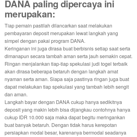
DANA paling dipercaya ini
merupakan:
Tiap pemain pastilah dilancarkan saat melakukan
pembayaran deposit merupakan lewat langkah yang
simpel dengan pakai program DANA.
Keringanan ini juga dirasa buat berbisnis setiap saat serta
dimanapun secara tambah aman serta jauh semakin cepat.
Ringan menjalankan tiap-tiap spekulasi judi togel terbaik
akan dirasa beberapa betaruh dengan langkah amat
nyaman serta aman. Siapa saja pastinya ringan juga buat
dapat melakukan tiap spekulasi yang tambah lebih sengit
dan aman.
Langkah bayar dengan DANA cukup hanya sedikitnya
deposit yang makin lebih bisa dijangkau contohnya hanya
cukup IDR 10.000 saja maka dapat begitu meringankan
buat banyak betaruh. Dengan tidak harus kerepotan
persiapkan modal besar, karenanya bermodal seadanya