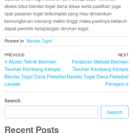
akses situs bandar togel dana lekas serta pastikan juga
opsi pasaran togel terkomplet yang mau dimainkan
kemungkinan menang makin tinggi maka pastinya betaruh
dapat peroleh kelapangan taruhan togel.
Posted in
Bandar Togel
Post
Previous
PREVIOUS
NEXT
N
Aturan Teknik Bermain
Peraturan Metode Bermain
Post
Po
navigation
Taruhan Kembang Kempis
Taruhan Kembang Kempis
Bandar Togel Dana Fleksibel
Bandar Togel Dana Fleksibel
Landak
Penajam
Search
Search
Recent Posts