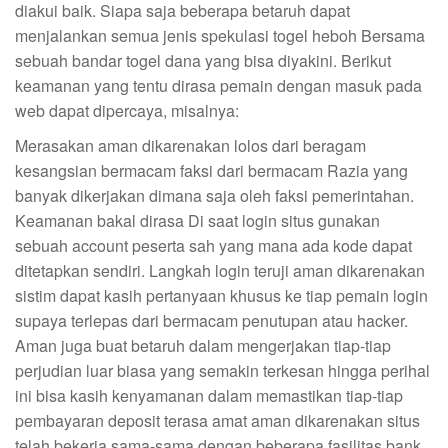
diakui baik. Siapa saja beberapa betaruh dapat
menjalankan semua jenis spekulasi togel heboh Bersama
sebuah bandar togel dana yang bisa diyakini. Berikut
keamanan yang tentu dirasa pemain dengan masuk pada
web dapat dipercaya, misalnya:
Merasakan aman dikarenakan lolos dari beragam
kesangsian bermacam faksi dari bermacam Razia yang
banyak dikerjakan dimana saja oleh faksi pemerintahan.
Keamanan bakal dirasa Di saat login situs gunakan
sebuah account peserta sah yang mana ada kode dapat
ditetapkan sendiri. Langkah login teruji aman dikarenakan
sistim dapat kasih pertanyaan khusus ke tiap pemain login
supaya terlepas dari bermacam penutupan atau hacker.
Aman juga buat betaruh dalam mengerjakan tiap-tiap
perjudian luar biasa yang semakin terkesan hingga perihal
ini bisa kasih kenyamanan dalam memastikan tiap-tiap
pembayaran deposit terasa amat aman dikarenakan situs
telah bekerja sama-sama dengan beberapa fasilitas bank