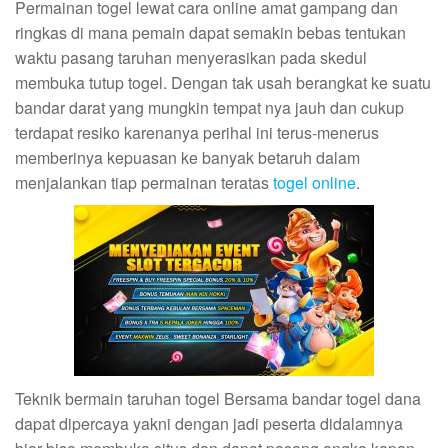
Permainan togel lewat cara online amat gampang dan
ringkas di mana pemain dapat semakin bebas tentukan
waktu pasang taruhan menyerasikan pada skedul
membuka tutup togel. Dengan tak usah berangkat ke suatu
bandar darat yang mungkin tempat nya jauh dan cukup
terdapat resiko karenanya perihal ini terus-menerus
memberinya kepuasan ke banyak betaruh dalam
menjalankan tiap permainan teratas
togel online
.
Teknik bermain taruhan togel Bersama bandar togel dana
dapat dipercaya yakni dengan jadi peserta didalamnya