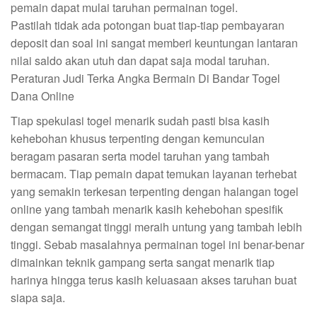
pemain dapat mulai taruhan permainan togel.
Pastilah tidak ada potongan buat tiap-tiap pembayaran
deposit dan soal ini sangat memberi keuntungan lantaran
nilai saldo akan utuh dan dapat saja modal taruhan.
Peraturan Judi Terka Angka Bermain Di Bandar Togel
Dana Online
Tiap spekulasi togel menarik sudah pasti bisa kasih
kehebohan khusus terpenting dengan kemunculan
beragam pasaran serta model taruhan yang tambah
bermacam. Tiap pemain dapat temukan layanan terhebat
yang semakin terkesan terpenting dengan halangan togel
online yang tambah menarik kasih kehebohan spesifik
dengan semangat tinggi meraih untung yang tambah lebih
tinggi. Sebab masalahnya permainan togel ini benar-benar
dimainkan teknik gampang serta sangat menarik tiap
harinya hingga terus kasih keluasaan akses taruhan buat
siapa saja.