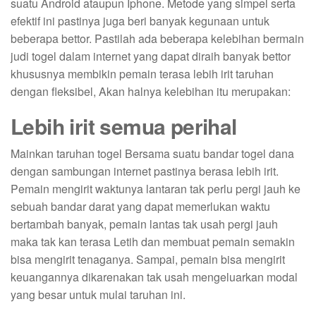
suatu Android ataupun Iphone. Metode yang simpel serta
efektif ini pastinya juga beri banyak kegunaan untuk
beberapa bettor. Pastilah ada beberapa kelebihan bermain
judi togel dalam internet yang dapat diraih banyak bettor
khususnya membikin pemain terasa lebih irit taruhan
dengan fleksibel, Akan halnya kelebihan itu merupakan:
Lebih irit semua perihal
Mainkan taruhan togel Bersama suatu bandar togel dana
dengan sambungan internet pastinya berasa lebih irit.
Pemain mengirit waktunya lantaran tak perlu pergi jauh ke
sebuah bandar darat yang dapat memerlukan waktu
bertambah banyak, pemain lantas tak usah pergi jauh
maka tak kan terasa Letih dan membuat pemain semakin
bisa mengirit tenaganya. Sampai, pemain bisa mengirit
keuangannya dikarenakan tak usah mengeluarkan modal
yang besar untuk mulai taruhan ini.