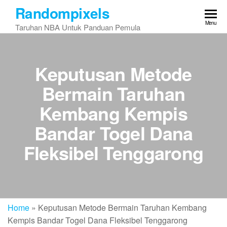
Skip
Randompixels
to
Menu
Taruhan NBA Untuk Panduan Pemula
the
content
Keputusan Metode
Bermain Taruhan
Kembang Kempis
Bandar Togel Dana
Fleksibel Tenggarong
Home
»
Keputusan Metode Bermain Taruhan Kembang
Kempis Bandar Togel Dana Fleksibel Tenggarong