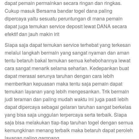
dapat pemain permainkan secara ringan dan ringkas.
Cukup masuk Bersama bandar togel dana paling
dipercaya yaitu sesuatu peruntungan di mana pemain
dapat juga temukan service deposit lewat DANA secara
efektif dan jauh makin irit
Siapa saja dapat temukan service terhebat yang terkesan
melalui langkah bermain yang sangat nyaman dan aman
tentu betaruh bakal temukan semua kehebohannya lewat
cara sangat menarik selama seharian. Kedepankan buat
dapat merasai serunya taruhan dengan cara lebih
memberikan kepuasan maka tentu saja pemain dapat
temukan layanan yang lebih mengesankan. Trik bermain
judi teraman dan paling mudah waktu ini juga pasti lebih
dapat dipercaya sebagai gelaran taruhan sangat berkelas
yang bisa saja unggulan terpercaya serta terbaik. Siapa
saja bisa melakukan tiap-tiap taruhan togel dengan semua
kemungkinan menang terbaik maka betaruh dapat peroleh
layanan paling gampang.