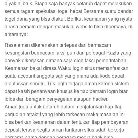
diyakini baik. Siapa saja banyak betaruh dapat melakukan
semua ragam spekulasi togel hebat Bersama suatu bandar
togel dana yang bisa diakui. Berikut keamanan yang nyata
dirasa pemain dengan masuk di website bisa dipercaya, di
antaranya:
Rasa aman dikarenakan terlepas dari bermacam
kesangsian bermacam faksi pun dari pelbagai Razia yang
banyak dikerjakan dimana saja oleh faksi pemerintahan.
Keamanan bakal dirasa Waktu login situs memanfaatkan
suatu account anggota sah yang mana ada kode dapat
diputuskan sendiri. Trik login terjaga aman karena sistem
dapat kasih pertanyaan khusus ke tiap pemain login biar
lolos dari beragam penyegelan ataupun hacker.
Aman juga untuk betaruh dalam menjalankan tiap-tiap
perjudian atraktif yang lebih terkesan maka masalah ini
bisa berikan keamanan dalam tentukan tiap pembayaran
deposit terasa begitu aman lantaran situs udah bekerja
bersama-sama dengan beragam media bank bisa