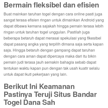
Bermain fleksibel dan efisien
Buat mainkan taruhan togel dengan cara online pasti juga
sangat terasa efisien ringan untuk dimainkan Android yang
dapat dibawa kemana sajakah hingga pemain terasa lebih
ringan untuk taruhan togel unggulan. Pastilah juga
beberapa betaruh dapat merasai spekulasi yang flkesibel
dapat pasang angka yang terpilih dimana saja serta kapan
saja. Hingga betaruh dengan gampang dapat taruhan
dengan cara aman dapat dipercaya maka dari itu bikin
pemain judi terasa jauh semakin bahagia sebab dapat
tentukan waktu kapan pun dengan tak usah kuatir selalu
untuk dapat ikuti pekerjaan yang lain.
Berikut Ini Keamanan
Pastinya Teruji Situs Bandar
Togel Dana Sah