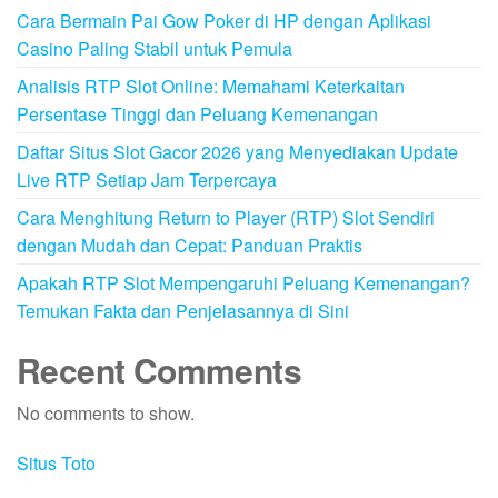
Cara Bermain Pai Gow Poker di HP dengan Aplikasi
Casino Paling Stabil untuk Pemula
Analisis RTP Slot Online: Memahami Keterkaitan
Persentase Tinggi dan Peluang Kemenangan
Daftar Situs Slot Gacor 2026 yang Menyediakan Update
Live RTP Setiap Jam Terpercaya
Cara Menghitung Return to Player (RTP) Slot Sendiri
dengan Mudah dan Cepat: Panduan Praktis
Apakah RTP Slot Mempengaruhi Peluang Kemenangan?
Temukan Fakta dan Penjelasannya di Sini
Recent Comments
No comments to show.
Situs Toto