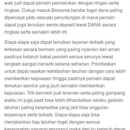
web judi dapat pemain permainkan dengan ringan serta
ringkas. Cukup masuk Bersama bandar togel dana paling
dipercaya yaitu sesuatu peruntungan di mana pemain
dapat juga temukan servis deposit lewat DANA secara
ringkas serta semakin lebih irit
Siapa-siapa saja dapat temukan layanan terbaik yang
terkesan secara bermain yang paling nyaman dan aman
pastinya betaruh bakal peroleh semua serunya lewat
langkah sangat menarik selama seharian. Prioritaskan
untuk dapat rasakan kehebohan taruhan dengan cara lebih
memberikan kepuasan hingga pastinya pemain dapat
temukan service yang jauh semakin memberikan
kepuasan. Trik bermain judi teraman serta paling gampang
waktu ini juga pasti bisa lebih dihandalkan selaku gelaran
taruhan paling berprestise yang jadi bisa unggulan
terpercaya serta terbaik. Siapa-siapa saja bisa
menjalankan tiap taruhan togel dengan semua
kesempatan menang terunggul maka dari itu betaruh dapat