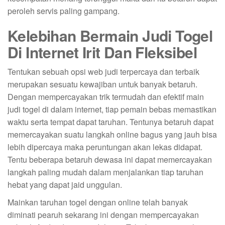
peroleh servis paling gampang.
Kelebihan Bermain Judi Togel
Di Internet Irit Dan Fleksibel
Tentukan sebuah opsi web judi terpercaya dan terbaik
merupakan sesuatu kewajiban untuk banyak betaruh.
Dengan mempercayakan trik termudah dan efektif main
judi togel di dalam internet, tiap pemain bebas memastikan
waktu serta tempat dapat taruhan. Tentunya betaruh dapat
memercayakan suatu langkah online bagus yang jauh bisa
lebih dipercaya maka peruntungan akan lekas didapat.
Tentu beberapa betaruh dewasa ini dapat memercayakan
langkah paling mudah dalam menjalankan tiap taruhan
hebat yang dapat jaid unggulan.
Mainkan taruhan togel dengan online telah banyak
diminati pearuh sekarang ini dengan mempercayakan