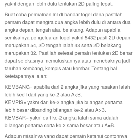
yakni dengan lebih dulu tentukan 2D paling tepat.
Buat coba permainan ini di bandar togel dana pastilah
pemain dapat mengira dua angka lebih dulu di antara dua
angka depan, tengah atau belakang. Adapun apabila
semisalnya pengeluaran togel yakni 5432 pasti 2D depan
merupakan 54, 2D tengah ialah 43 serta 2D belakang
merupakan 32. Pastilah selesai pemain tentukan 2D benar
dapat selekasnya memutuskannya atau menebaknya jadi
taruhan kembang, kempis atau kembar. Tentang hal
ketetapannya ialah:
KEMBANG= apabila dari 2 angka jika yang rasakan ialah
lebih kecil dari yang ke-2 atau A<B.
KEMPIS= yakni dari ke-2 angka jika bilangan pertama
lebih besar dibanding bilangan ke-2 atau A>B.
KEMBAR= yakni dari ke-2 angka ialah sama adalah
bilangan pertama serta ke-2 sama besar atau A=B.
Adapun misalnya yang dapat pemain ketahui contohnya