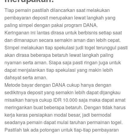
Tiap pemain pastilah dilancarkan saat melakukan
pembayaran deposit merupakan lewat langkah yang
paling simpel dengan pakai program DANA.
Keringanan ini lantas dirasa untuk berbisnis setiap saat
dan dimanapun secara semakin aman dan lebih cepat.
Simpel melakukan tiap spekulasi judi togel terunggul pasti
akan dirasa beberapa betaruh lewat langkah paling
nyaman serta aman. Siapa saja pasti ringan juga untuk
dapat menjalankan tiap spekulasi yang makin lebih
dahsyat serta aman.
Metode bayar dengan DANA cukup hanya dengan
sedikitnya deposit yang semakin lebih dapat dijangkau
misalkan hanya cukup IDR 10.000 saja maka dapat amat
meringankan buat beberapa betaruh. Dengan tidak harus
kerja keras persiapkan modal besar, jadi bermodal
seadanya pemain dapat mulai taruhan permainan togel.
Pastilah tak ada potongan untuk tiap-tiap pembayaran