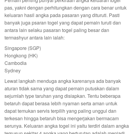
Pemain penting punyai perkiraan angka keluaran togel
pas, yakni dengan perhitungkan dengan cara benar untuk
keluaran hasil angka pada pasaran yang dituruti. Pasti
banyak juga psaran togel yang dapat pemain turuti dan
antara lain selaku pasaran togel paling besar dan
termashyur antara lain ialah:
Singapore (SGP)
Hongkong (HK)
Cambodia
Sydney
Lewat langkah menduga angka karenanya ada banyak
aturan tidak sama yang dapat pemain putuskan dalam
sejumlah type taruhan yang disiapkan. Tentu beberapa
betaruh dapat berasa lebih nyaman serta aman untuk
dapat temukan servis terpilih yang paling unggul dan
terkesan hingga betaruh bisa mengerjakan bermacam
serunya. Keluaran angka togel ini yaitu terdiri dalam angka
tersusun sekitar 4 angka yang berturutan adalah menjadi