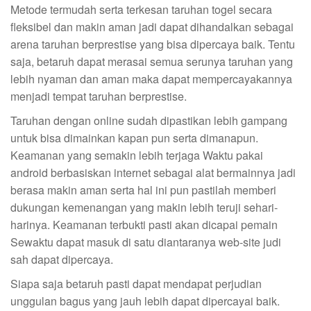
Metode termudah serta terkesan taruhan togel secara
fleksibel dan makin aman jadi dapat dihandalkan sebagai
arena taruhan berprestise yang bisa dipercaya baik. Tentu
saja, betaruh dapat merasai semua serunya taruhan yang
lebih nyaman dan aman maka dapat mempercayakannya
menjadi tempat taruhan berprestise.
Taruhan dengan online sudah dipastikan lebih gampang
untuk bisa dimainkan kapan pun serta dimanapun.
Keamanan yang semakin lebih terjaga Waktu pakai
android berbasiskan internet sebagai alat bermainnya jadi
berasa makin aman serta hal ini pun pastilah memberi
dukungan kemenangan yang makin lebih teruji sehari-
harinya. Keamanan terbukti pasti akan dicapai pemain
Sewaktu dapat masuk di satu diantaranya web-site judi
sah dapat dipercaya.
Siapa saja betaruh pasti dapat mendapat perjudian
unggulan bagus yang jauh lebih dapat dipercayai baik.