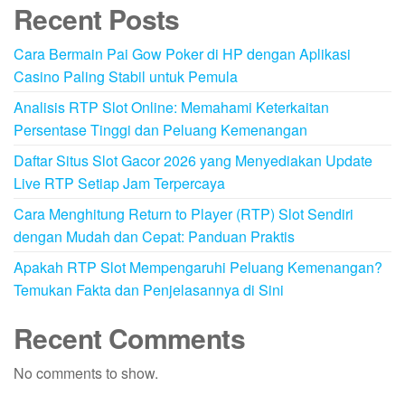
Recent Posts
Cara Bermain Pai Gow Poker di HP dengan Aplikasi
Casino Paling Stabil untuk Pemula
Analisis RTP Slot Online: Memahami Keterkaitan
Persentase Tinggi dan Peluang Kemenangan
Daftar Situs Slot Gacor 2026 yang Menyediakan Update
Live RTP Setiap Jam Terpercaya
Cara Menghitung Return to Player (RTP) Slot Sendiri
dengan Mudah dan Cepat: Panduan Praktis
Apakah RTP Slot Mempengaruhi Peluang Kemenangan?
Temukan Fakta dan Penjelasannya di Sini
Recent Comments
No comments to show.