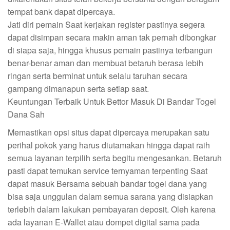
tempat bank dapat dipercaya.
Jati diri pemain Saat kerjakan register pastinya segera
dapat disimpan secara makin aman tak pernah dibongkar
di siapa saja, hingga khusus pemain pastinya terbangun
benar-benar aman dan membuat betaruh berasa lebih
ringan serta berminat untuk selalu taruhan secara
gampang dimanapun serta setiap saat.
Keuntungan Terbaik Untuk Bettor Masuk Di Bandar Togel
Dana Sah
Memastikan opsi situs dapat dipercaya merupakan satu
perihal pokok yang harus diutamakan hingga dapat raih
semua layanan terpilih serta begitu mengesankan. Betaruh
pasti dapat temukan service ternyaman terpenting Saat
dapat masuk Bersama sebuah bandar togel dana yang
bisa saja unggulan dalam semua sarana yang disiapkan
terlebih dalam lakukan pembayaran deposit. Oleh karena
ada layanan E-Wallet atau dompet digital sama pada